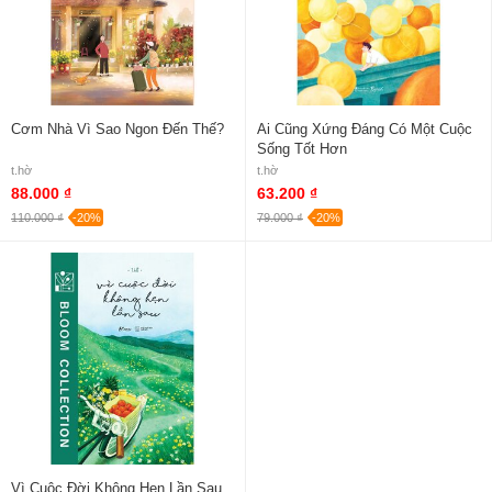
Cơm Nhà Vì Sao Ngon Đến Thế?
Ai Cũng Xứng Đáng Có Một Cuộc
Sống Tốt Hơn
t.hờ
t.hờ
88.000 ₫
63.200 ₫
110.000 ₫
-20%
79.000 ₫
-20%
Vì Cuộc Đời Không Hẹn Lần Sau