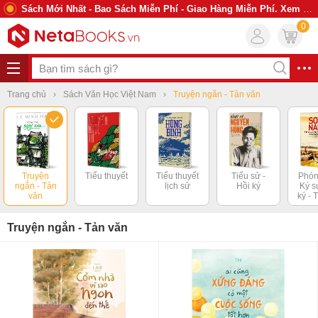
Sách Mới Nhất - Bao Sách Miễn Phí - Giao Hàng Miễn Phí. Xem Ngay
0
Trang chủ
Sách Văn Học Việt Nam
Truyện ngắn - Tản văn
Truyện
Tiểu thuyết
Tiểu thuyết
Tiểu sử -
Phón
ngắn - Tản
lịch sử
Hồi ký
Ký s
văn
ký - 
Truyện ngắn - Tản văn