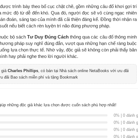
được trình bày theo bố cục chặt chẽ, gồm những câu đố khơi gợi trí
ba mức độ từ dễ đến khó. Qua đó, người đọc sẽ vô cùng ngạc nhiên
hán đoán, sáng tạo của mình đã cải thiện đáng kể. Đồng thời nhận ra
ốt nếu biết cách rèn luyện trí não đúng phương pháp.
thuộc bộ sách
Tư Duy Đúng Cách
thông qua các câu đố thông minh
phương pháp suy nghĩ đúng đắn, vượt qua những hạn chế ràng buộc
 huống lựa chọn thực tế. Nhờ vậy, độc giả sẽ không còn phải thấy băn
ình hay phải nghe theo lời người khác.
 giả
Charles Phillips
, có bán tại Nhà sách online NetaBooks với ưu đãi
ưu đãi Bao sách miễn phí và tặng Bookmark
iúp những độc giả khác lựa chọn được cuốn sách phù hợp nhất!
0% | 0 đánh g
0% | 0 đánh g
0% | 0 đánh g
0% | 0 đánh g