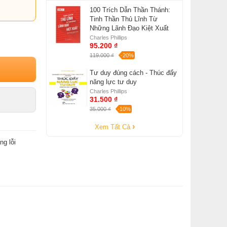
100 Trích Dẫn Thần Thánh:
Tinh Thần Thủ Lĩnh Từ
Những Lãnh Đạo Kiệt Xuất
Charles Phillips
95.200 ₫
119.000 ₫
-20%
Tư duy đúng cách - Thúc đẩy
năng lực tư duy
Charles Phillips
31.500 ₫
35.000 ₫
-10%
Xem Tất Cả
ng lỗi