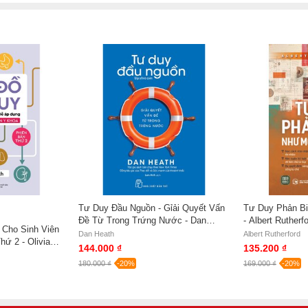
Tư Duy Đầu Nguồn - Gỉải Quyết Vấn
Tư Duy Phản Bi
Đề Từ Trong Trứng Nước - Dan
- Albert Rutherf
Cho Sinh Viên
Heath
Dan Heath
Albert Rutherford
hứ 2 - Olivia
144.000 ₫
135.200 ₫
180.000 ₫
-20%
169.000 ₫
-20%