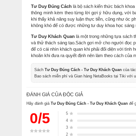
Tư Duy Đúng Cách
là bộ sách kiến thức bách khoa 
thông minh kèm theo từng lời gợi ý hữu dụng, với 
khi thấy khả năng suy luận thực tiễn, cũng như óc p
không khó để có được những tư duy khoa học sáng su
Tư Duy Khách Quan
là một trong những tựa sách 
và thử thách sáng tạo.Sách gợi mở cho người đọc 
để có cái nhìn khách quan khi phải đối diện với tình
khoăn khi đưa ra quyết định nên làm theo cách của m
Sách
Tư Duy Đúng Cách - Tư Duy Khách Quan
của tác
Bao sách miễn phí và Gian hàng NetaBooks tại Tiki với 
ĐÁNH GIÁ CỦA ĐỘC GIẢ
Hãy đánh giá
Tư Duy Đúng Cách - Tư Duy Khách Quan
để g
0/5
5
4
3
2