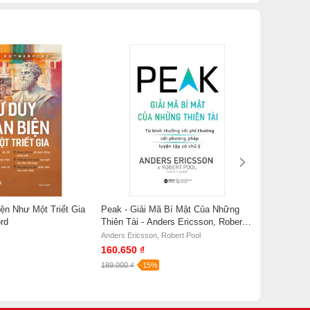
ện Như Một Triết Gia
Peak - Giải Mã Bí Mật Của Những
ord
Thiên Tài - Anders Ericsson, Robert
Pool
Anders Ericsson, Robert Pool
160.650 ₫
189.000 ₫
-15%