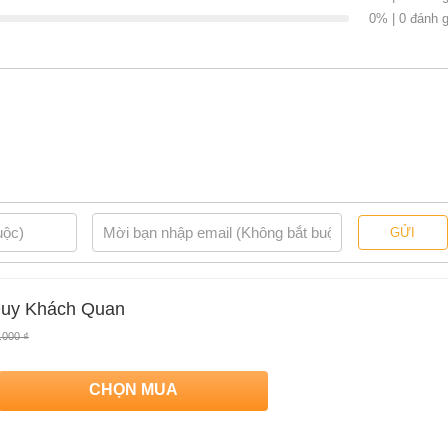
0% | 0 đánh g
GỬI
Duy Khách Quan
.000 ₫
CHỌN MUA