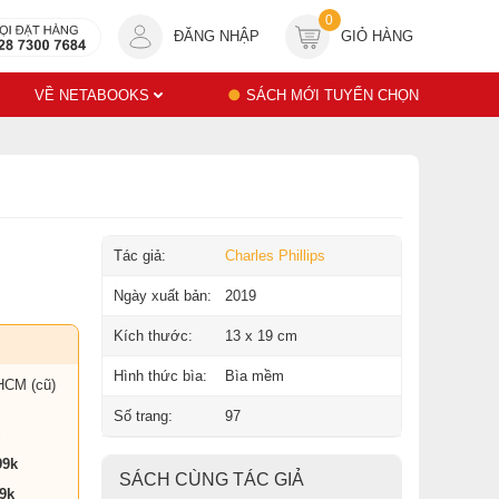
0
ĐĂNG NHẬP
GIỎ HÀNG
VỀ NETABOOKS
SÁCH MỚI TUYỂN CHỌN
Tác giả:
Charles Phillips
Ngày xuất bản:
2019
Kích thước:
13 x 19 cm
Hình thức bìa:
Bìa mềm
HCM (cũ)
Số trang:
97
99k
SÁCH CÙNG TÁC GIẢ
9k