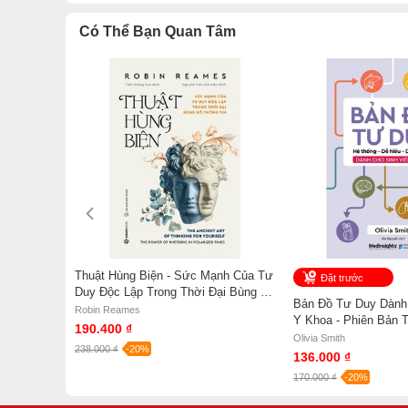
Có Thể Bạn Quan Tâm
 - Nghệ
Thuật Hùng Biện - Sức Mạnh Của Tư
Đặt trước
 Não Bộ
Duy Độc Lập Trong Thời Đại Bùng Nổ
Bản Đồ Tư Duy Dành 
Thông Tin - Robin Reames
Robin Reames
Y Khoa - Phiên Bản T
190.400 ₫
Smith
Olivia Smith
238.000 ₫
-20%
136.000 ₫
170.000 ₫
-20%