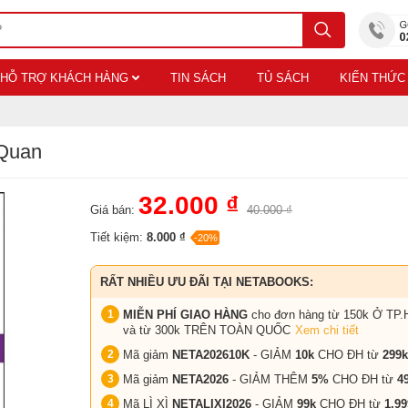
HỖ TRỢ KHÁCH HÀNG
TIN SÁCH
TỦ SÁCH
KIẾN THỨC
 Quan
32.000 ₫
Giá bán:
40.000 ₫
Tiết kiệm:
8.000 ₫
-20%
RẤT NHIỀU ƯU ĐÃI TẠI NETABOOKS:
MIỄN PHÍ GIAO HÀNG
cho đơn hàng từ 150k Ở TP.
và từ 300k TRÊN TOÀN QUỐC
Xem chi tiết
Mã giảm
NETA202610K
- GIẢM
10k
CHO ĐH từ
299k
Mã giảm
NETA2026
- GIẢM THÊM
5%
CHO ĐH từ
4
Mã LÌ XÌ
NETALIXI2026
- GIẢM
99k
CHO
ĐH từ
1.99