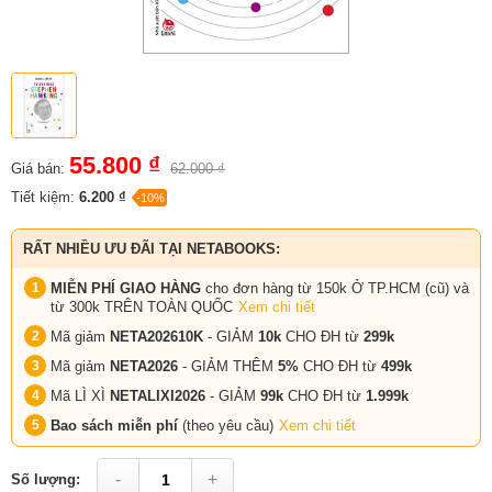
55.800 ₫
Giá bán:
62.000 ₫
Tiết kiệm:
6.200 ₫
-10%
RẤT NHIỀU ƯU ĐÃI TẠI NETABOOKS:
MIỄN PHÍ GIAO HÀNG
cho đơn hàng từ 150k Ở TP.HCM (cũ) và
từ 300k TRÊN TOÀN QUỐC
Xem chi tiết
Mã giảm
NETA202610K
- GIẢM
10k
CHO ĐH từ
299k
Mã giảm
NETA2026
- GIẢM THÊM
5%
CHO ĐH từ
499k
Mã LÌ XÌ
NETALIXI2026
- GIẢM
99k
CHO
ĐH từ
1.999k
Bao sách miễn phí
(theo yêu cầu)
Xem chi tiết
-
+
Số lượng: