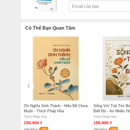
Có Thể Bạn Quan Tâm
Ơn Nghĩa Sinh Thành - Hiểu Để Chưa
Sống Với Trái Tim Bi
Muộn - Thích Pháp Hòa
Biết Đủ - An Nhiều H
t Chính Là
Hòa
Thích Pháp Hòa
Thích Pháp Hòa
ản Thân
150.400 ₫
150.400 ₫
Huy
188.000 ₫
-20%
188.000 ₫
-20%