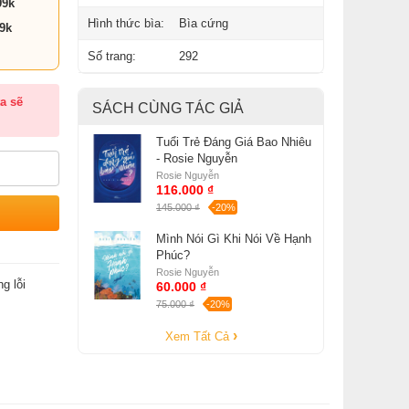
99k
Hình thức bìa:
Bìa cứng
9k
Số trang:
292
a sẽ
SÁCH CÙNG TÁC GIẢ
Tuổi Trẻ Đáng Giá Bao Nhiêu
- Rosie Nguyễn
Rosie Nguyễn
116.000 ₫
145.000 ₫
-20%
Mình Nói Gì Khi Nói Về Hạnh
Phúc?
Rosie Nguyễn
g lỗi
60.000 ₫
75.000 ₫
-20%
Xem Tất Cả