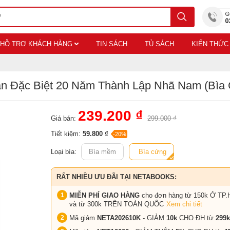
HỖ TRỢ KHÁCH HÀNG
TIN SÁCH
TỦ SÁCH
KIẾN THỨC
Bản Đặc Biệt 20 Năm Thành Lập Nhã Nam (Bìa
239.200 ₫
Giá bán:
299.000 ₫
Tiết kiệm:
59.800 ₫
-20%
Loại bìa:
Bìa mềm
Bìa cứng
RẤT NHIỀU ƯU ĐÃI TẠI NETABOOKS:
MIỄN PHÍ GIAO HÀNG
cho đơn hàng từ 150k Ở TP.
và từ 300k TRÊN TOÀN QUỐC
Xem chi tiết
Mã giảm
NETA202610K
- GIẢM
10k
CHO ĐH từ
299k