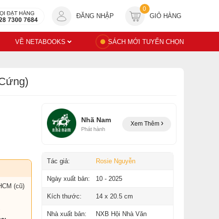
0
ĐĂNG NHẬP
GIỎ HÀNG
VỀ NETABOOKS
SÁCH MỚI TUYỂN CHỌN
 Cứng)
Nhã Nam
Xem Thêm
Phát hành
Tác giả:
Rosie Nguyễn
Ngày xuất bản:
10 - 2025
HCM (cũ)
Kích thước:
14 x 20.5 cm
Nhà xuất bản:
NXB Hội Nhà Văn