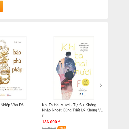
 Nhiếp Vân Đài
Khi Ta Hai Mươi - Tự Sự Không
Nhão Nhoét Cùng Triết Lý Không Vụn
Của Tuổi Trưởng Thành - F
F.
136.000 ₫
170.000 ₫
-20%