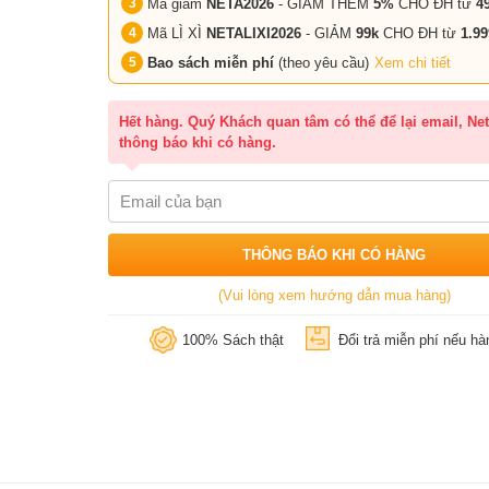
Mã giảm
NETA2026
- GIẢM THÊM
5%
CHO ĐH từ
4
Mã LÌ XÌ
NETALIXI2026
- GIẢM
99k
CHO
ĐH từ
1.99
Bao sách miễn phí
(theo yêu cầu)
Xem chi tiết
Hết hàng. Quý Khách quan tâm có thể để lại email, Net
thông báo khi có hàng.
THÔNG BÁO KHI CÓ HÀNG
(Vui lòng xem hướng dẫn mua hàng)
100% Sách thật
Đổi trả miễn phí nếu hàn