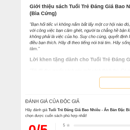
Giới thiệu sách Tuổi Trẻ Đáng Giá Bao
(Bìa Cứng)
"Bạn hối tiếc vì không nắm bắt lấy một cơ hội nào đó
với công việc bạn căm ghét, người ta chẳng hề bận 
không phải là việc của họ. Suy cho cùng, quyết định
điều bạn thích. Hãy đi theo tiếng nói trái tim. Hãy s
tâm."
Lời khen tặng dành cho Tuổi Trẻ Đáng 
"Tôi đã đọc quyển sách này một cách thích thú. Có 
với người gần trung niên như tôi. Tuổi trẻ đáng giá 
thấy cuốn sách còn thể hiện một phần thứ tư nữa, đ
lúc bạn bị thôi thúc không ngừng bởi ý muốn viết nên 
đọc Tuổi trẻ đáng giá bao nhiêu? nhiều hơn một lần."
ĐÁNH GIÁ CỦA ĐỘC GIẢ
Thông tin tác giả Rosie Nguyễn
Hãy đánh giá
Tuổi Trẻ Đáng Giá Bao Nhiêu - Ấn Bản Đặc B
chọn được cuốn sách phù hợp nhất!
Rosie Nguyễn
0/5
5