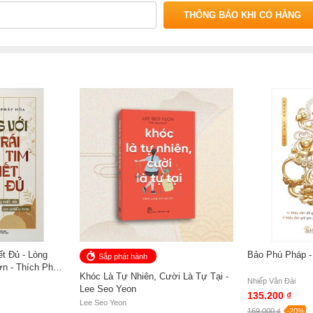
THÔNG BÁO KHI CÓ HÀNG
ết Đủ - Lòng
Bảo Phú Pháp -
Sắp phát hành
ơn - Thích Pháp
Khóc Là Tự Nhiên, Cười Là Tự Tại -
Nhiếp Vân Đài
Lee Seo Yeon
135.200 ₫
Lee Seo Yeon
169.000 ₫
-20%