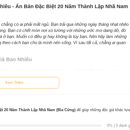
 Nhiêu - Ấn Bản Đặc Biệt 20 Năm Thành Lập Nhã Nam
, chẳng có ai phải mất ngủ. Bạn trải qua những ngày tháng nhạt nhẽo
lòng. Bạn có chết mòn nơi xó tường với những ước mơ dang dở, đó
 là ở bạn. Muốn có điều gì hay không là tùy bạn. Nên hãy làm những
ống theo cách bạn cho là mình nên sống. Vì sau tất cả, chẳng ai quan
Giá Bao Nhiêu
nhiều kiến thức và kinh nghiệm hữu ích, những điều mới mẻ ngay cả
bao nhiêu? được tác giả chia làm 3 phần: HỌC, LÀM, ĐI. Nhưng tôi
ó là ĐỌC. Hãy đọc sách, nếu bạn đọc sách một cách bền bỉ, sẽ đến
Xem Thêm
cuốn sách của riêng mình. Nếu tôi còn ở tuổi đôi mươi, hẳn là tôi sẽ
- Đặng Nguyễn Đông Vy
(Tác giả, Nhà báo)
iệt 20 Năm Thành Lập Nhã Nam (Bìa Cứng)
để giúp những độc giả khác lựa
0% | 0 đánh g