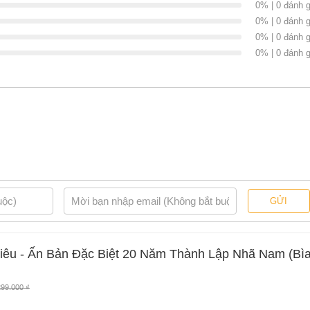
0% | 0 đánh g
n, một tác giả sách và người làm hoạt động phát triển thanh
0% | 0 đánh g
ương trình thạc sĩ nghiên cứu truyền thông ở đại học Wisconsin –
c bổng Fulbright của chính phủ Hoa Kỳ.
0% | 0 đánh g
0% | 0 đánh g
ch của tác giả Rosie Nguyễn
 20 Năm Thành Lập Nhã Nam (Bìa Cứng)
của tác giả
Rosie Nguyễn
, có
GỬI
miễn phí và Gian hàng NetaBooks tại Tiki với ưu đãi Bao sách miễn phí và
hiêu - Ấn Bản Đặc Biệt 20 Năm Thành Lập Nhã Nam (Bì
299.000 ₫