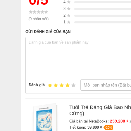
4
Tên thật là Nguyễn Hoàng Nguyê
3
niên. Hiện cô đang theo học ch
2
Madison, theo chương trình họ
(0 nhận xét)
1
Các tác phẩm đã xuất bản:
GỬI ĐÁNH GIÁ CỦA BẠN
Ta Ba Lô Trên Đất Á
Tuổi Trẻ Đáng Giá Bao Nhiêu
Mình Nói Gì Khi Nói Về Hạnh Phúc
Xem tất cả sá
Sách
Tuổi Trẻ Đáng Giá Bao Nhiêu - Ấn Bản Đặc Biệt
Đánh giá
bán tại Nhà sách online NetaBooks với ưu đãi Bao sách 
tặng Bookmark
Tuổi Trẻ Đáng Giá Bao N
Cứng)
239.200 ₫
Giá bán tại NetaBooks:
Tiết kiệm:
59.800 ₫
-20%