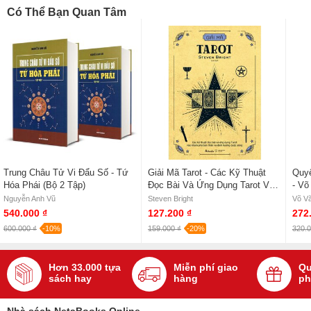
Có Thể Bạn Quan Tâm
Trung Châu Tử Vi Đẩu Số - Tứ
Giải Mã Tarot - Các Kỹ Thuật
Quyế
Hóa Phái (Bộ 2 Tập)
Đọc Bài Và Ứng Dụng Tarot Vào
- Võ
Khám Phá Bản Thân Và Định
Cứn
Nguyễn Anh Vũ
Steven Bright
Võ Vă
Hướng Cuộc Sống - Steven
540.000 ₫
127.200 ₫
272
Bright
600.000 ₫
-10%
159.000 ₫
-20%
320.0
Hơn 33.000 tựa
Miễn phí giao
Qu
sách hay
hàng
ph
Nhà sách NetaBooks Online