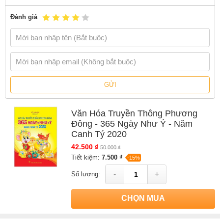
Đánh giá
GỬI
Văn Hóa Truyền Thông Phương
Đông - 365 Ngày Như Ý - Năm
Canh Tý 2020
42.500 ₫
50.000 ₫
Tiết kiệm:
7.500 ₫
-15%
-
+
Số lượng:
CHỌN MUA