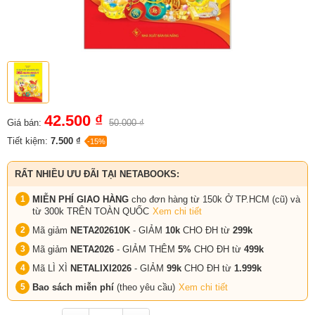
42.500 ₫
Giá bán:
50.000 ₫
Tiết kiệm:
7.500 ₫
-15%
RẤT NHIỀU ƯU ĐÃI TẠI NETABOOKS:
MIỄN PHÍ GIAO HÀNG
cho đơn hàng từ 150k Ở TP.HCM (cũ) và
từ 300k TRÊN TOÀN QUỐC
Xem chi tiết
Mã giảm
NETA202610K
- GIẢM
10k
CHO ĐH từ
299k
Mã giảm
NETA2026
- GIẢM THÊM
5%
CHO ĐH từ
499k
Mã LÌ XÌ
NETALIXI2026
- GIẢM
99k
CHO
ĐH từ
1.999k
Bao sách miễn phí
(theo yêu cầu)
Xem chi tiết