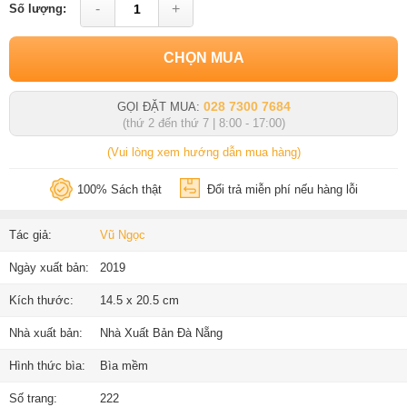
-
+
Số lượng:
CHỌN MUA
028 7300 7684
GỌI ĐẶT MUA:
(thứ 2 đến thứ 7 | 8:00 - 17:00)
(Vui lòng xem hướng dẫn mua hàng)
100% Sách thật
Đổi trả miễn phí nếu hàng lỗi
Tác giả:
Vũ Ngọc
Ngày xuất bản:
2019
Kích thước:
14.5 x 20.5 cm
Nhà xuất bản:
Nhà Xuất Bản Đà Nẵng
Hình thức bìa:
Bìa mềm
Số trang:
222