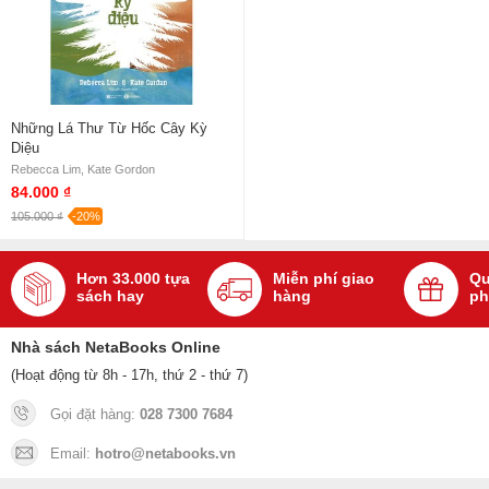
Những Lá Thư Từ Hốc Cây Kỳ
Diệu
Rebecca Lim, Kate Gordon
84.000 ₫
105.000 ₫
-20%
Hơn 33.000 tựa
Miễn phí giao
Qu
sách hay
hàng
ph
Nhà sách NetaBooks Online
(Hoạt động từ 8h - 17h, thứ 2 - thứ 7)
Gọi đặt hàng:
028 7300 7684
Email:
hotro@netabooks.vn