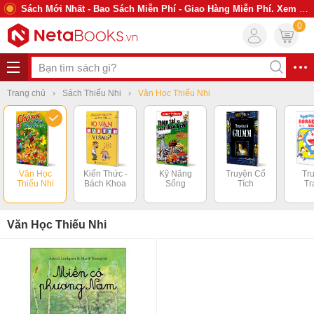
Sách Mới Nhất - Bao Sách Miễn Phí - Giao Hàng Miễn Phí. Xem Ngay
0
Trang chủ
Sách Thiếu Nhi
Văn Học Thiếu Nhi
Văn Học
Kiến Thức -
Kỹ Năng
Truyện Cổ
Tr
Thiếu Nhi
Bách Khoa
Sống
Tích
Tr
Văn Học Thiếu Nhi