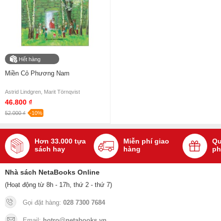
Hết hàng
Miền Cỏ Phương Nam
Astrid Lindgren, Marit Törnqvist
46.800 ₫
52.000 ₫
-10%
Hơn 33.000 tựa
Miễn phí giao
Qu
sách hay
hàng
ph
Nhà sách NetaBooks Online
(Hoạt động từ 8h - 17h, thứ 2 - thứ 7)
Gọi đặt hàng:
028 7300 7684
Email:
hotro@netabooks.vn