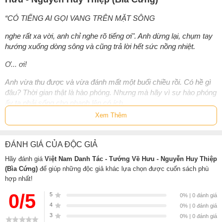
“CÓ TIẾNG AI GỌI VANG TRÊN MẶT SÔNG
nghe rất xa vời, anh chỉ nghe rõ tiếng ơi". Anh dừng lại, chụm tay
hướng xuống dòng sông và cũng trả lời hết sức nồng nhiệt.
Ơ... ơi!
Anh vừa thu được và vừa đánh mất một buổi chiều rồi. Có hề gì
đâu? Thời gian thật là hào phóng. Nhưng mà hãy vì sự hào phóng
ấy ta phải sống cho nhanh lên có ích.
Xem Thêm
Với cuộc đời này. Không chờ gì cả. Có lẽ ngày xưa chính là Xuân
Hương sống thế.”
ĐÁNH GIÁ CỦA ĐỘC GIẢ
Thông tin tác giả Nguyễn Huy Thiệp
Hãy đánh giá
Việt Nam Danh Tác - Tướng Về Hưu - Nguyễn Huy Thiệp
(Bìa Cứng)
để giúp những độc giả khác lựa chọn được cuốn sách phù
Nguyễn Huy Thiệp
hợp nhất!
0/5
Là một trong những tượng đài văn
5
0% | 0 đánh giá
chương đương đại Việt Nam. Tên tuổi của
4
0% | 0 đánh giá
ông vượt ra thế giới với nhiều cuốn sách
3
0% | 0 đánh giá