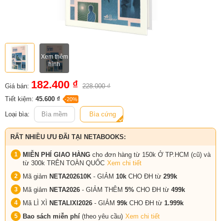
Xem thêm
hình
182.400 ₫
Giá bán:
228.000 ₫
Tiết kiệm:
45.600 ₫
-20%
Loại bìa:
Bìa mềm
Bìa cứng
RẤT NHIỀU ƯU ĐÃI TẠI NETABOOKS:
MIỄN PHÍ GIAO HÀNG
cho đơn hàng từ 150k Ở TP.HCM (cũ) và
từ 300k TRÊN TOÀN QUỐC
Xem chi tiết
Mã giảm
NETA202610K
- GIẢM
10k
CHO ĐH từ
299k
Mã giảm
NETA2026
- GIẢM THÊM
5%
CHO ĐH từ
499k
Mã LÌ XÌ
NETALIXI2026
- GIẢM
99k
CHO
ĐH từ
1.999k
Bao sách miễn phí
(theo yêu cầu)
Xem chi tiết