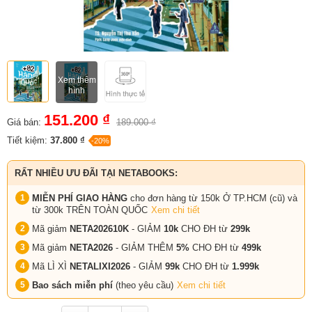
Xem thêm
hình
151.200 ₫
Giá bán:
189.000 ₫
Tiết kiệm:
37.800 ₫
-20%
RẤT NHIỀU ƯU ĐÃI TẠI NETABOOKS:
MIỄN PHÍ GIAO HÀNG
cho đơn hàng từ 150k Ở TP.HCM (cũ) và
từ 300k TRÊN TOÀN QUỐC
Xem chi tiết
Mã giảm
NETA202610K
- GIẢM
10k
CHO ĐH từ
299k
Mã giảm
NETA2026
- GIẢM THÊM
5%
CHO ĐH từ
499k
Mã LÌ XÌ
NETALIXI2026
- GIẢM
99k
CHO
ĐH từ
1.999k
Bao sách miễn phí
(theo yêu cầu)
Xem chi tiết