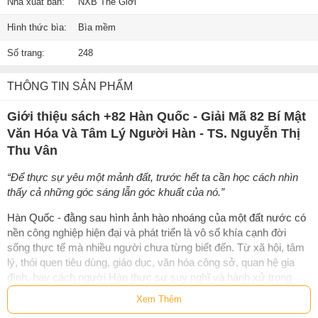
Nhà xuất bản:
NXB Thế Giới
Hình thức bìa:
Bìa mềm
Số trang:
248
THÔNG TIN SẢN PHẨM
Giới thiệu sách +82 Hàn Quốc - Giải Mã 82 Bí Mật
Văn Hóa Và Tâm Lý Người Hàn - TS. Nguyễn Thị
Thu Vân
“Để thực sự yêu một mảnh đất, trước hết ta cần học cách nhìn
thấy cả những góc sáng lẫn góc khuất của nó.”
Hàn Quốc - đằng sau hình ảnh hào nhoáng của một đất nước có
nền công nghiệp hiện đại và phát triển là vô số khía cạnh đời
sống thực tế mà nhiều người chưa từng biết đến. Từ xã hội, tâm
lý, thói quen tiêu dùng, giáo dục, văn hóa công sở, quan hệ gia
đình, hay cách người Hàn thực sự suy nghĩ và hành xử trong
cuộc sống hàng ngày.
Xem Thêm
Tại sao người Hàn coi trọng độ sâu của cái cúi chào?