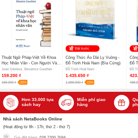
Sách
+82 Hàn Quốc - Giải Mã 82 Bí Mật Văn Hóa Và Tâm Lý
Người Hàn - TS. Nguyễn Thị Thu Vân
của tác giả
TS. Nguyễn Thị
Thu Vân
, có bán tại Nhà sách online NetaBooks với ưu đãi Bao sách
miễn phí và Gian hàng NetaBooks tại Tiki với ưu đãi Bao sách miễn
phí và tặng Bookmark
Đặt trước
Thuật Ngữ Pháp-Việt Về Khoa
Công Thức Áo Dài Ly Vuông -
Công
Học Nhân Văn - Con Người Và
Đỗ Trịnh Hoài Nam (Bìa Cứng)
Đỗ T
Xã Hội - Jean Glorieux,
Jean Glorieux, Besatrice Gauthier
Đỗ Trịnh Hoài Nam
Đỗ T
Besatrice Gauthier
159.200 ₫
1.435.650 ₫
423
199.000 ₫
-20%
1.689.000 ₫
-15%
498.0
Hơn 33.000 tựa
Miễn phí giao
Qu
sách hay
hàng
ph
Nhà sách NetaBooks Online
(Hoạt động từ 8h - 17h, thứ 2 - thứ 7)
Gọi đặt hàng:
028 7300 7684