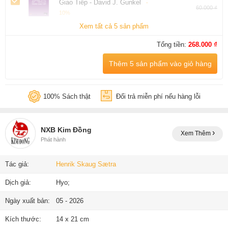
Giao Tiếp - David J. Gunkel
-
60.000 ₫
10%
Xem tất cả 5 sản phẩm
Tổng tiền:
268.000 ₫
Thêm 5 sản phẩm vào giỏ hàng
100% Sách thật
Đổi trả miễn phí nếu hàng lỗi
NXB Kim Đồng
Xem Thêm
Phát hành
Tác giả:
Henrik Skaug Sætra
Dịch giả:
Hyo;
Ngày xuất bản:
05 - 2026
Kích thước:
14 x 21 cm