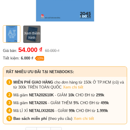
Xem thêm
hình
54.000 ₫
Giá bán:
60.000 ₫
Tiết kiệm:
6.000 ₫
-10%
RẤT NHIỀU ƯU ĐÃI TẠI NETABOOKS:
MIỄN PHÍ GIAO HÀNG
cho đơn hàng từ 150k Ở TP.HCM (cũ) và
từ 300k TRÊN TOÀN QUỐC
Xem chi tiết
Mã giảm
NETA202610K
- GIẢM
10k
CHO ĐH từ
299k
Mã giảm
NETA2026
- GIẢM THÊM
5%
CHO ĐH từ
499k
Mã LÌ XÌ
NETALIXI2026
- GIẢM
99k
CHO
ĐH từ
1.999k
Bao sách miễn phí
(theo yêu cầu)
Xem chi tiết