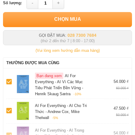
-
+
Số lượng:
CHỌN MUA
028 7300 7684
GỌI ĐẶT MUA:
(thứ 2 đến thứ 7 | 8:00 - 17:00)
(Vui lòng xem hướng dẫn mua hàng)
THƯỜNG ĐƯỢC MUA CÙNG
Bạn đang xem
AI For
54.000 ₫
Everything - AI Vì Các Mục
Tiêu Phát Triển Bền Vững -
60.000 ₫
Henrik Skaug Sætra
-10%
AI For Everything - AI Cho Tri
47.500 ₫
Thức - Andrew Cox, Mike
50.000 ₫
Thelwall
-5%
AI For Everything - AI Trong
54.000 ₫