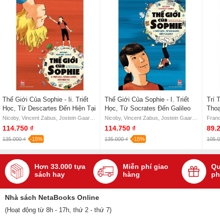
hàng NetaBooks tại Tiki với ưu đãi Bao sách miễn phí và tặng
Bookmark
Thế Giới Của Sophie - Ii. Triết
Thế Giới Của Sophie - I. Triết
Trí 
Học, Từ Descartes Đến Hiện Tại
Học, Từ Socrates Đến Galileo
Thoạ
Triế
Nicoby, Vincent Zabus, Jostein Gaarder
Nicoby, Vincent Zabus, Jostein Gaarder
Franc
Fran
114.750 ₫
114.750 ₫
89.
Nico
135.000 ₫
-15%
135.000 ₫
-15%
105.0
Hơn 33.000 tựa
Miễn phí giao
Qu
sách hay
hàng
ph
Nhà sách NetaBooks Online
(Hoạt động từ 8h - 17h, thứ 2 - thứ 7)