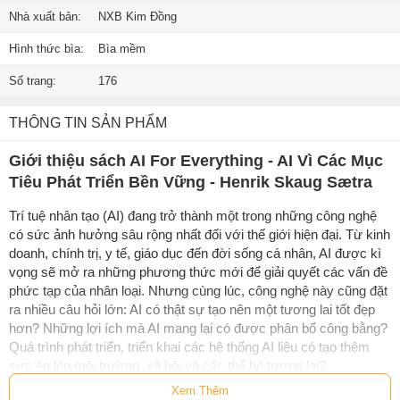
Nhà xuất bản:
NXB Kim Đồng
Hình thức bìa:
Bìa mềm
Số trang:
176
THÔNG TIN SẢN PHẨM
Giới thiệu sách AI For Everything - AI Vì Các Mục
Tiêu Phát Triển Bền Vững - Henrik Skaug Sætra
Trí tuệ nhân tạo (AI) đang trở thành một trong những công nghệ
có sức ảnh hưởng sâu rộng nhất đối với thế giới hiện đại. Từ kinh
doanh, chính trị, y tế, giáo dục đến đời sống cá nhân, AI được kì
vọng sẽ mở ra những phương thức mới để giải quyết các vấn đề
phức tạp của nhân loại. Nhưng cùng lúc, công nghệ này cũng đặt
ra nhiều câu hỏi lớn: AI có thật sự tạo nên một tương lai tốt đẹp
hơn? Những lợi ích mà AI mang lại có được phân bổ công bằng?
Quá trình phát triển, triển khai các hệ thống AI liệu có tạo thêm
sức ép lên môi trường, xã hội và các thế hệ tương lai?
Xem Thêm
AI for Everything - AI vì phát triển bền vững
phân tích mối quan