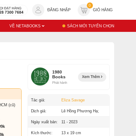
0
ĐĂNG NHẬP
GIỎ HÀNG
VỀ NETABOOKS
SÁCH MỚI TUYỂN CHỌN
1980
Books
Xem Thêm
Phát hành
Tác giả:
Eliza Savage
HCM (cũ)
Dịch giả:
Lê Hồng Phương Hạ;
Ngày xuất bản:
11 - 2023
99k
Kích thước:
13 x 19 cm
9k