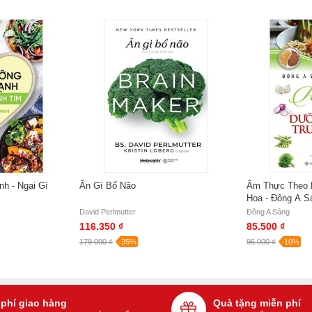
h - Ngại Gì
Ăn Gì Bổ Não
Ẩm Thực Theo 
Hoa - Đông A S
David Perlmutter
Đông A Sáng
116.350 ₫
85.500 ₫
179.000 ₫
-35%
95.000 ₫
-10%
 phí giao hàng
Quà tặng miễn phí