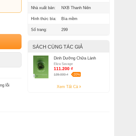
Nhà xuất bản:
NXB Thanh Niên
Hình thức bìa:
Bìa mềm
Số trang:
299
SÁCH CÙNG TÁC GIẢ
Dinh Dưỡng Chữa Lành
Eliza Savage
111.200 ₫
139.000 ₫
-20%
ng lỗi
Xem Tất Cả