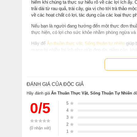
hiếm khi chúng ta thực sự hiểu rõ về các lợi ích ấy. 
trải dài từ rau quả, trái cây, gia vị cho tới trà thảo m
về các hoạt chất có lợi, tác dụng của các loại thực 
Nếu bạn là người đang hướng đến một thực đơn thuầ
thực hiện, có lợi cho sức khỏe nhằm phòng ngừa và 
Hãy để
Ăn thuần thực vật, Sống thuận tự nhiên
giúp 
mang lại nhiều lợi ích như giúp đẹp da, giảm cân, kh
Lời khen tặng dành cho Ăn Thuần Thực
“Ăn thuần thực vật, sống thuận tự nhiên là một nguồn 
thân, đồng thời tìm kiếm những món ăn giàu dinh dưỡ
ĐÁNH GIÁ CỦA ĐỘC GIẢ
bổ ích và cả các công thức nấu ăn vô cùng hấp dẫn. 
phẩm có nguồn gốc thực vật vào chế độ ăn uống là v
Hãy đánh giá
Ăn Thuần Thực Vật, Sống Thuận Tự Nhiên
để
sĩ, Chuyên gia dinh dưỡng đã đăng ký, Giám sát Din
0/5
5
4
Thông tin tác giả Eliza Savage
3
2
Eliza Savage
(0 nhận xét)
1