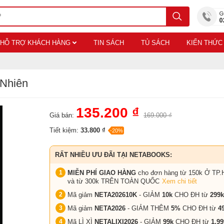
HỖ TRỢ KHÁCH HÀNG
TIN SÁCH
TỦ SÁCH
KIẾN THỨC
 Nhiên
135.200 ₫
Giá bán:
169.000 ₫
Tiết kiệm:
33.800 ₫
-20%
RẤT NHIỀU ƯU ĐÃI TẠI NETABOOKS:
MIỄN PHÍ GIAO HÀNG
cho đơn hàng từ 150k Ở TP.
và từ 300k TRÊN TOÀN QUỐC
Xem chi tiết
Mã giảm
NETA202610K
- GIẢM
10k
CHO ĐH từ
299k
Mã giảm
NETA2026
- GIẢM THÊM
5%
CHO ĐH từ
4
Mã LÌ XÌ
NETALIXI2026
- GIẢM
99k
CHO
ĐH từ
1.99