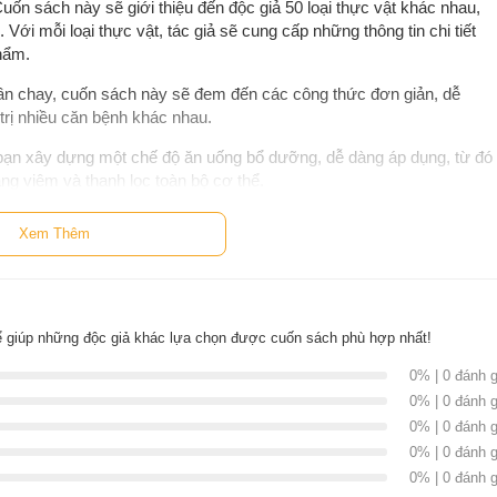
Cuốn sách này sẽ giới thiệu đến độc giả 50 loại thực vật khác nhau,
ộc. Với mỗi loại thực vật, tác giả sẽ cung cấp những thông tin chi tiết
phẩm.
n chay, cuốn sách này sẽ đem đến các công thức đơn giản, dễ
trị nhiều căn bệnh khác nhau.
bạn xây dựng một chế độ ăn uống bổ dưỡng, dễ dàng áp dụng, từ đó
áng viêm và thanh lọc toàn bộ cơ thể.
 Vật, Sống Thuận Tự Nhiên
Xem Thêm
tư liệu giá trị cho những ai đang tìm cách cải thiện sức khỏe bản
ng hơn. Cuốn sách này chứ đựng rất nhiều lời khuyên, thông tin về
Eliza đã cho chúng ta thấy rằng việc kết hợp thêm các loại thực
iệc hoàn toàn đơn giản và ngon miệng!”
-
Rebecca Forman
, Thạc
 giúp những độc giả khác lựa chọn được cuốn sách phù hợp nhất!
h dưỡng tại Joy Bauer Ventures.
0% | 0 đánh g
0% | 0 đánh g
0% | 0 đánh g
0% | 0 đánh g
0% | 0 đánh g