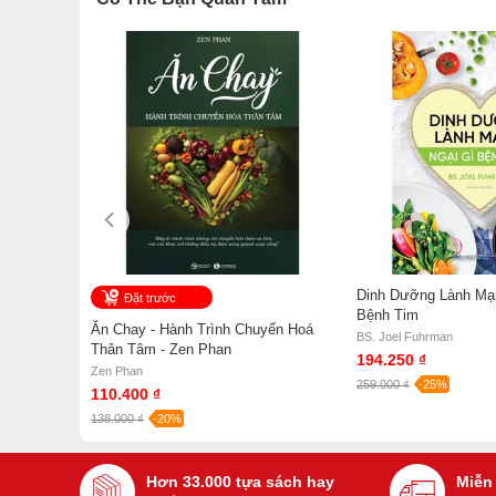
Chế Tự
Dinh Dưỡng Lành Mạn
Đặt trước
Bệnh Tim
Ăn Chay - Hành Trình Chuyển Hoá
BS. Joel Fuhrman
Thân Tâm - Zen Phan
194.250 ₫
Zen Phan
259.000 ₫
-25%
110.400 ₫
138.000 ₫
-20%
Hơn 33.000 tựa sách hay
Miễn