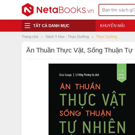
TẤT CẢ DANH MỤC
KHUYẾN MÃI
Trang chủ
Sách Y Học - Thực Dưỡng
Thực Dưỡng
Ăn Thuần Thực Vật, Sống Thuận Tự