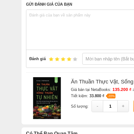
Là một chuyên gia dinh dưỡng với niềm đam mê mãnh
GỬI ĐÁNH GIÁ CỦA BẠN
dinh dưỡng, Eliza Savage đã có nhiều hoạt động th
tư vấn cho các thương hiệu với tư cách là một ch
như Women's Health, Well + Good và Health. Với kiến
với kiến thức toàn diện về dinh dưỡng của mình để t
www.elizasavagenosystem.com hoặc theo dõi cô ấ
Xem tất cả sá
Đánh giá
Sách
Ăn Thuần Thực Vật, Sống Thuận Tự Nhiên
của t
Bao sách miễn phí và Gian hàng NetaBooks tại Tiki với 
Ăn Thuần Thực Vật, Sống
135.200 ₫
Giá bán tại NetaBooks:
Tiết kiệm:
33.800 ₫
-20%
-
+
Số lượng:
Có Thể Bạn Quan Tâm