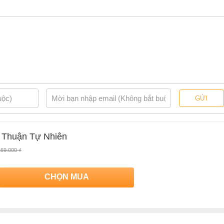
 liệt đối với lĩnh vực sức khỏe. Với tư cách là một chuyên gia
iết thực: viết bài cho nhiều công ty chăm sóc sức khỏe khác nhau,
uyên gia dinh dưỡng và đóng góp cho các phương tiện truyền thông
 thức nền tảng về tiếp thị, Eliza kết hợp niềm yêu thích viết lách
ạo ra nội dung dễ tiếp cận và đơn giản. Kết nối với Eliza tại
y trên Instagram @elizasavagenosystem.
ch của tác giả Eliza Savage
GỬI
ác giả
Eliza Savage
, có bán tại Nhà sách online NetaBooks với ưu đãi
ưu đãi Bao sách miễn phí và tặng Bookmark
 Thuận Tự Nhiên
169.000 ₫
CHỌN MUA