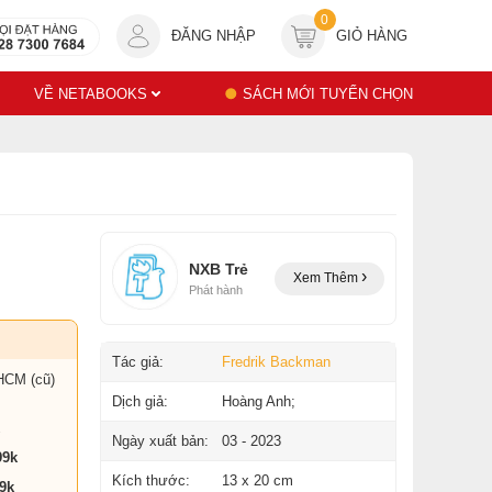
0
ĐĂNG NHẬP
GIỎ HÀNG
VỀ NETABOOKS
SÁCH MỚI TUYỂN CHỌN
NXB Trẻ
Xem Thêm
Phát hành
Tác giả:
Fredrik Backman
HCM (cũ)
Dịch giả:
Hoàng Anh;
Ngày xuất bản:
03 - 2023
99k
Kích thước:
13 x 20 cm
9k