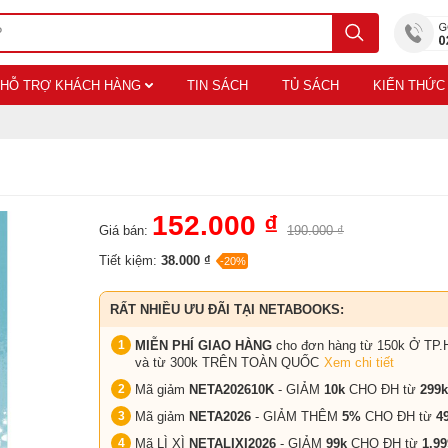
HỖ TRỢ KHÁCH HÀNG
TIN SÁCH
TỦ SÁCH
KIẾN THỨC
152.000 ₫
Giá bán:
190.000 ₫
Tiết kiệm:
38.000 ₫
-20%
RẤT NHIỀU ƯU ĐÃI TẠI NETABOOKS:
MIỄN PHÍ GIAO HÀNG
cho đơn hàng từ 150k Ở TP.
và từ 300k TRÊN TOÀN QUỐC
Xem chi tiết
Mã giảm
NETA202610K
- GIẢM
10k
CHO ĐH từ
299k
Mã giảm
NETA2026
- GIẢM THÊM
5%
CHO ĐH từ
4
Mã LÌ XÌ
NETALIXI2026
- GIẢM
99k
CHO
ĐH từ
1.99