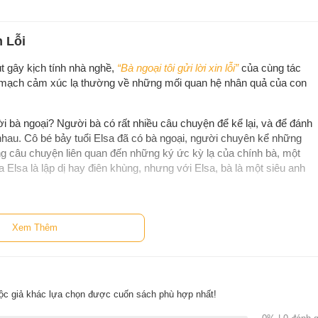
n Lỗi
t gây kịch tính nhà nghề,
“Bà ngoại tôi gửi lời xin lỗi”
của cùng tác
ạch cảm xúc lạ thường về những mối quan hệ nhân quả của con
 bà ngoại? Người bà có rất nhiều câu chuyện để kể lại, và để đánh
au. Cô bé bảy tuổi Elsa đã có bà ngoại, người chuyên kể những
g câu chuyện liên quan đến những ký ức kỳ lạ của chính bà, một
 Elsa là lập dị hay điên khùng, nhưng với Elsa, bà là một siêu anh
Xem Thêm
ộc giả khác lựa chọn được cuốn sách phù hợp nhất!