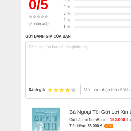
0/5
4
3
2
(0 nhận xét)
1
GỬI ĐÁNH GIÁ CỦA BẠN
Đánh giá
Ai đã chứng kiến những hành vi kỳ quặc của bà ngoại 
Bà Ngoại Tôi Gửi Lời Xin 
ban công trêu hàng xóm, thì Elsa đã hào hứng làm cổ
điều thắc mắc của trẻ con. Tuy nhiên, ẩn dưới cái v
152.000 ₫
Giá bán tại NetaBooks:
chúa, những con rồng hay xứ sở mộng mơ mang những
Tiết kiệm:
38.000 ₫
-20%