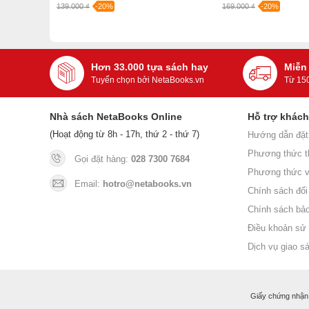
139.000 ₫
-20%
169.000 ₫
-20%
Hơn 33.000 tựa sách hay
Miễn
Tuyển chọn bởi NetaBooks.vn
Từ 15
Nhà sách NetaBooks Online
Hỗ trợ khác
(Hoạt động từ 8h - 17h, thứ 2 - thứ 7)
Hướng dẫn đặt
Phương thức t
Gọi đặt hàng:
028 7300 7684
Phương thức v
Email:
hotro@netabooks.vn
Chính sách đổi 
Chính sách bả
Điều khoản sử
Dịch vụ giao s
Giấy chứng nhận