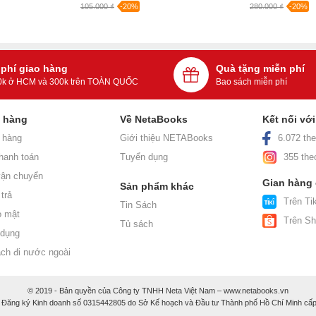
105.000 ₫
-20%
280.000 ₫
-20%
 phí giao hàng
Quà tặng miễn phí
0k ở HCM và 300k trên TOÀN QUỐC
Bao sách miễn phí
h hàng
Về NetaBooks
Kết nối vớ
 hàng
Giới thiệu NETABooks
6.072 the
hanh toán
Tuyển dụng
355 the
ận chuyển
Gian hàng
Sản phẩm khác
trả
Trên Tik
Tin Sách
o mật
Trên S
Tủ sách
 dụng
ách đi nước ngoài
© 2019 - Bản quyền của Công ty TNHH Neta Việt Nam – www.netabooks.vn
 Đăng ký Kinh doanh số 0315442805 do Sở Kế hoạch và Đầu tư Thành phố Hồ Chí Minh cấp