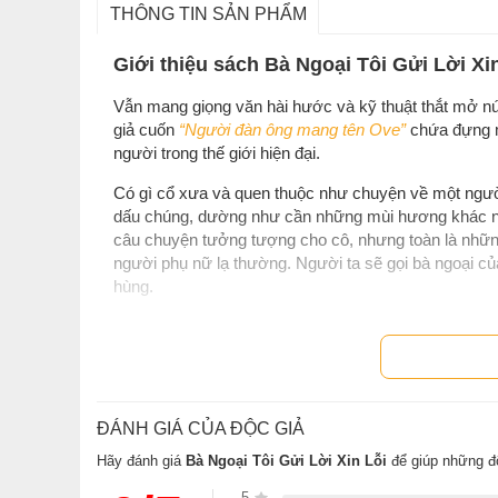
THÔNG TIN SẢN PHẨM
Giới thiệu sách Bà Ngoại Tôi Gửi Lời Xi
Vẫn mang giọng văn hài hước và kỹ thuật thắt mở nú
giả cuốn
“Người đàn ông mang tên Ove”
chứa đựng m
người trong thế giới hiện đại.
Có gì cổ xưa và quen thuộc như chuyện về một người
dấu chúng, dường như cần những mùi hương khác nh
câu chuyện tưởng tượng cho cô, nhưng toàn là nhữn
người phụ nữ lạ thường. Người ta sẽ gọi bà ngoại của
hùng.
ĐÁNH GIÁ CỦA ĐỘC GIẢ
Hãy đánh giá
Bà Ngoại Tôi Gửi Lời Xin Lỗi
để giúp những đ
5