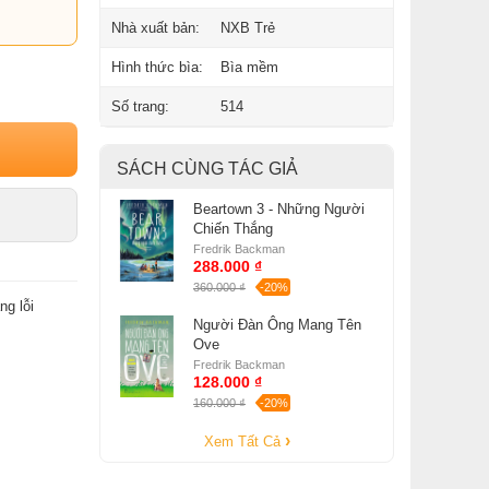
Nhà xuất bản:
NXB Trẻ
Hình thức bìa:
Bìa mềm
Số trang:
514
SÁCH CÙNG TÁC GIẢ
Beartown 3 - Những Người
Chiến Thắng
Fredrik Backman
288.000 ₫
360.000 ₫
-20%
ng lỗi
Người Đàn Ông Mang Tên
Ove
Fredrik Backman
128.000 ₫
160.000 ₫
-20%
Xem Tất Cả