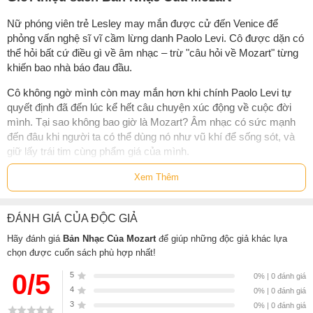
Nữ phóng viên trẻ Lesley may mắn được cử đến Venice để
phỏng vấn nghệ sĩ vĩ cầm lừng danh Paolo Levi. Cô được dặn có
thể hỏi bất cứ điều gì về âm nhạc – trừ "câu hỏi về Mozart" từng
khiến bao nhà báo đau đầu.
Cô không ngờ mình còn may mắn hơn khi chính Paolo Levi tự
quyết định đã đến lúc kể hết câu chuyện xúc động về cuộc đời
mình. Tại sao không bao giờ là Mozart? Âm nhạc có sức mạnh
đến đâu khi người ta có thể dùng nó như vũ khí để sống sót, và
giữ lấy trái tim cùng phẩm giá của mình.
Xem Thêm
Thông tin tác giả Michael Morpurgo
Michael Morpurgo
ĐÁNH GIÁ CỦA ĐỘC GIẢ
Hãy đánh giá
Bản Nhạc Của Mozart
để giúp những độc giả khác lựa
Sinh năm 1943, là nhà thơ, nhà viết kịch
chọn được cuốn sách phù hợp nhất!
người Anh, nổi tiếng với các tiểu thuyết
dành cho thiếu nhi như War Horse -Chiến
0/5
5
0% | 0 đánh giá
mã (1982). Ông còn từng là một giáo viên,
4
0% | 0 đánh giá
một thủ thư. Các tác phẩm của ông làm
3
0% | 0 đánh giá