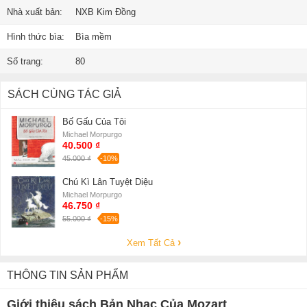
Nhà xuất bản:
NXB Kim Đồng
Hình thức bìa:
Bìa mềm
Số trang:
80
SÁCH CÙNG TÁC GIẢ
Bố Gấu Của Tôi
Michael Morpurgo
40.500 ₫
45.000 ₫
-10%
Chú Kì Lân Tuyệt Diệu
Michael Morpurgo
46.750 ₫
55.000 ₫
-15%
Xem Tất Cả
THÔNG TIN SẢN PHẨM
Giới thiệu sách Bản Nhạc Của Mozart