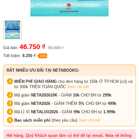
46.750 ₫
Giá bán:
55.000 ₫
Tiết kiệm:
8.250 ₫
-15%
RẤT NHIỀU ƯU ĐÃI TẠI NETABOOKS:
MIỄN PHÍ GIAO HÀNG
cho đơn hàng từ 150k Ở TP.HCM (cũ) và
từ 300k TRÊN TOÀN QUỐC
Xem chi tiết
Mã giảm
NETA202610K
- GIẢM
10k
CHO ĐH từ
299k
Mã giảm
NETA2026
- GIẢM THÊM
5%
CHO ĐH từ
499k
Mã LÌ XÌ
NETALIXI2026
- GIẢM
99k
CHO
ĐH từ
1.999k
Bao sách miễn phí
(theo yêu cầu)
Xem chi tiết
Hết hàng. Quý Khách quan tâm có thể để lại email, Neta sẽ thông