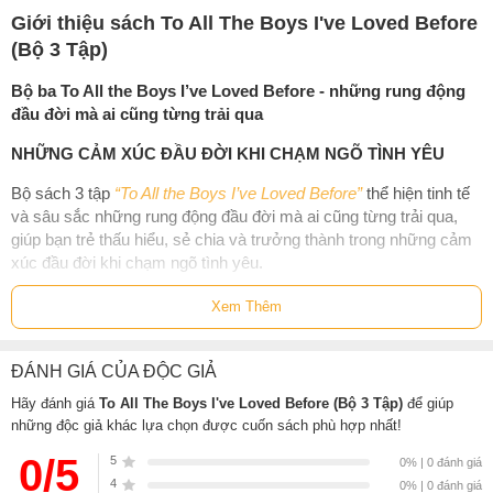
Giới thiệu sách To All The Boys I've Loved Before
(Bộ 3 Tập)
Bộ ba To All the Boys I’ve Loved Before - những rung động
đầu đời mà ai cũng từng trải qua
NHỮNG CẢM XÚC ĐẦU ĐỜI KHI CHẠM NGÕ TÌNH YÊU
Bộ sách 3 tập
“To All the Boys I’ve Loved Before”
thể hiện tinh tế
và sâu sắc những rung động đầu đời mà ai cũng từng trải qua,
giúp bạn trẻ thấu hiểu, sẻ chia và trưởng thành trong những cảm
xúc đầu đời khi chạm ngõ tình yêu.
Bộ sách
To All the Boys I’ve Loved Before
của
Jenny Han
gồm 3
Xem Thêm
tập:
Tập 1 - Gửi những chàng trai tôi từng yêu
ĐÁNH GIÁ CỦA ĐỘC GIẢ
Tập 2 - P.S. Em vẫn còn yêu
Hãy đánh giá
To All The Boys I've Loved Before (Bộ 3 Tập)
để giúp
Tập 3 - Luôn mãi yêu, Lara Jean
những độc giả khác lựa chọn được cuốn sách phù hợp nhất!
Bộ ba
To All the Boys I’ve Loved Before
xoay quanh Lara Jean.
0/5
5
0% | 0 đánh giá
Cô gái mười sáu tuổi, có thói quen viết thư cho những chàng trai
4
0% | 0 đánh giá