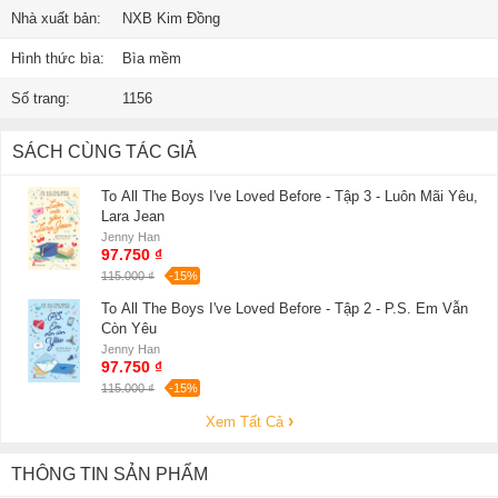
Nhà xuất bản:
NXB Kim Đồng
Hình thức bìa:
Bìa mềm
Số trang:
1156
SÁCH CÙNG TÁC GIẢ
To All The Boys I've Loved Before - Tập 3 - Luôn Mãi Yêu,
Lara Jean
Jenny Han
97.750 ₫
115.000 ₫
-15%
To All The Boys I've Loved Before - Tập 2 - P.S. Em Vẫn
Còn Yêu
Jenny Han
97.750 ₫
115.000 ₫
-15%
Xem Tất Cả
THÔNG TIN SẢN PHẨM