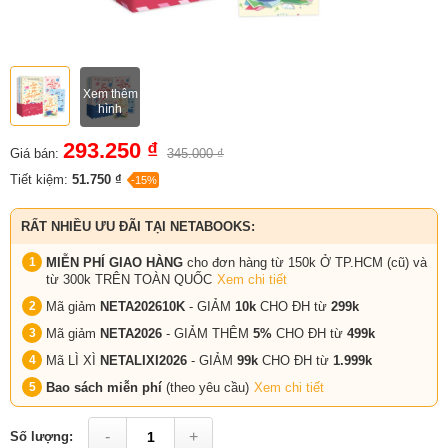
Xem thêm
hình
293.250 ₫
Giá bán:
345.000 ₫
Tiết kiệm:
51.750 ₫
-15%
RẤT NHIỀU ƯU ĐÃI TẠI NETABOOKS:
MIỄN PHÍ GIAO HÀNG
cho đơn hàng từ 150k Ở TP.HCM (cũ) và
từ 300k TRÊN TOÀN QUỐC
Xem chi tiết
Mã giảm
NETA202610K
- GIẢM
10k
CHO ĐH từ
299k
Mã giảm
NETA2026
- GIẢM THÊM
5%
CHO ĐH từ
499k
Mã LÌ XÌ
NETALIXI2026
- GIẢM
99k
CHO
ĐH từ
1.999k
Bao sách miễn phí
(theo yêu cầu)
Xem chi tiết
-
+
Số lượng: