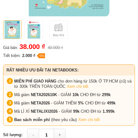
38.000 ₫
Giá bán:
40.000 ₫
Tiết kiệm:
2.000 ₫
-5%
RẤT NHIỀU ƯU ĐÃI TẠI NETABOOKS:
MIỄN PHÍ GIAO HÀNG
cho đơn hàng từ 150k Ở TP.HCM (cũ) và
từ 300k TRÊN TOÀN QUỐC
Xem chi tiết
Mã giảm
NETA202610K
- GIẢM
10k
CHO ĐH từ
299k
Mã giảm
NETA2026
- GIẢM THÊM
5%
CHO ĐH từ
499k
Mã LÌ XÌ
NETALIXI2026
- GIẢM
99k
CHO
ĐH từ
1.999k
Bao sách miễn phí
(theo yêu cầu)
Xem chi tiết
-
+
Số lượng: