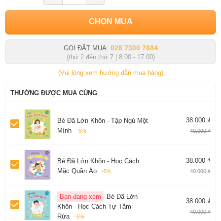
CHỌN MUA
028 7300 7684
GỌI ĐẶT MUA:
(thứ 2 đến thứ 7 | 8:00 - 17:00)
(Vui lòng xem hướng dẫn mua hàng)
THƯỜNG ĐƯỢC MUA CÙNG
38.000 ₫
Bé Đã Lớn Khôn - Tập Ngủ Một
Mình
-5%
40.000 ₫
38.000 ₫
Bé Đã Lớn Khôn - Học Cách
Mặc Quần Áo
-5%
40.000 ₫
Bạn đang xem
Bé Đã Lớn
38.000 ₫
Khôn - Học Cách Tự Tắm
40.000 ₫
Rửa
-5%