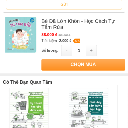
GỬI
Bé Đã Lớn Khôn - Học Cách Tự
Tắm Rửa
38.000 ₫
40.000 ₫
Tiết kiệm:
2.000 ₫
-5%
-
+
Số lượng:
CHỌN MUA
Có Thể Bạn Quan Tâm