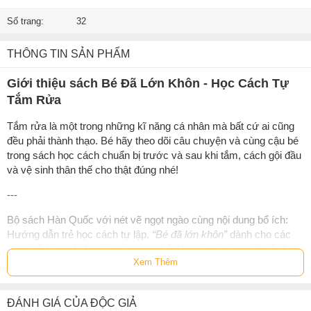
Số trang:
32
THÔNG TIN SẢN PHẨM
Giới thiệu sách Bé Đã Lớn Khôn - Học Cách Tự
Tắm Rửa
Tắm rửa là một trong những kĩ năng cá nhân mà bất cứ ai cũng
đều phải thành thạo. Bé hãy theo dõi câu chuyện và cùng cậu bé
trong sách học cách chuẩn bị trước và sau khi tắm, cách gội đầu
và vệ sinh thân thế cho thật đúng nhé!
---
Bộ sách Hàn Quốc với nét vẽ ngọt ngào cùng nội dung bổ ích:
Hướng dẫn trẻ học cách tự lập.
“Bé đã lớn khôn”
dành cho các
bạn nhỏ lứa tuổi 4+ giúp các em chủ động rèn luyện một số kĩ
Xem Thêm
năng cơ bản như mua đồ, mặc quần áo, ăn uống, vệ sinh cá
nhân, ngủ một mình. Thông qua những câu chuyện đáng yêu và
thân thuộc trong sách, thông điệp tự lập được truyền tải tự nhiên,
ĐÁNH GIÁ CỦA ĐỘC GIẢ
nhẹ nhàng tới các bạn nhỏ. Phần hướng dẫn cho cha mẹ vào