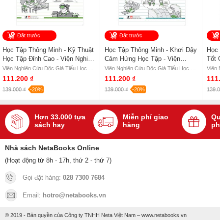
Đặt trước
Đặt trước
Học Tập Thông Minh - Kỹ Thuật
Học Tập Thông Minh - Khơi Dậy
Học 
Học Tập Đỉnh Cao - Viện Nghiên
Cảm Hứng Học Tập - Viện
Tốt 
Cứu Độc Giả Tiểu Học Dook
Nghiên Cứu Độc Giả Tiểu Học
Nghi
Viện Nghiên Cứu Độc Giả Tiểu Học Dook Reads
Viện Nghiên Cứu Độc Giả Tiểu Học Dook Reads
Reads
Dook Reads
Doo
111.200 ₫
111.200 ₫
111
139.000 ₫
-20%
139.000 ₫
-20%
139.0
Hơn 33.000 tựa
Miễn phí giao
Qu
sách hay
hàng
ph
Nhà sách NetaBooks Online
(Hoạt động từ 8h - 17h, thứ 2 - thứ 7)
Gọi đặt hàng:
028 7300 7684
Email:
hotro@netabooks.vn
© 2019 - Bản quyền của Công ty TNHH Neta Việt Nam – www.netabooks.vn