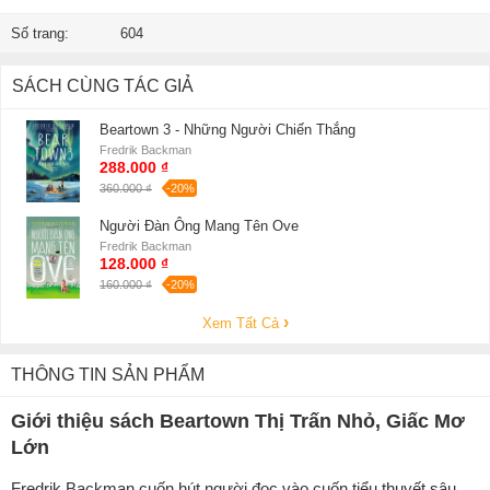
Số trang:
604
SÁCH CÙNG TÁC GIẢ
Beartown 3 - Những Người Chiến Thắng
Fredrik Backman
288.000 ₫
360.000 ₫
-20%
Người Đàn Ông Mang Tên Ove
Fredrik Backman
128.000 ₫
160.000 ₫
-20%
Xem Tất Cả
THÔNG TIN SẢN PHẨM
Giới thiệu sách Beartown Thị Trấn Nhỏ, Giấc Mơ
Lớn
Fredrik Backman cuốn hút người đọc vào cuốn tiểu thuyết sâu