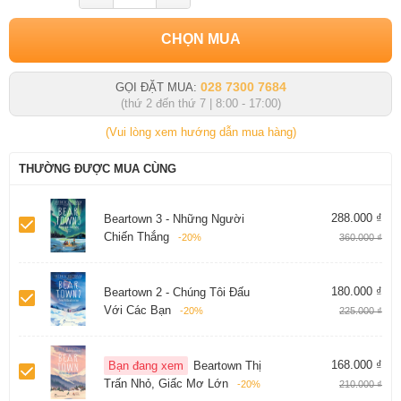
CHỌN MUA
028 7300 7684
GỌI ĐẶT MUA:
(thứ 2 đến thứ 7 | 8:00 - 17:00)
(Vui lòng xem hướng dẫn mua hàng)
THƯỜNG ĐƯỢC MUA CÙNG
288.000 ₫
Beartown 3 - Những Người
Chiến Thắng
-20%
360.000 ₫
180.000 ₫
Beartown 2 - Chúng Tôi Đấu
Với Các Bạn
-20%
225.000 ₫
168.000 ₫
Bạn đang xem
Beartown Thị
Trấn Nhỏ, Giấc Mơ Lớn
-20%
210.000 ₫