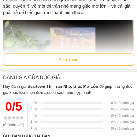
sắc, quyến rũ về một thị trấn nhỏ mang giấc mơ lớn – và cái giá
phải trả để biến giấc mơ thành hiện thực.
Xem Thêm
ĐÁNH GIÁ CỦA ĐỘC GIẢ
Hãy đánh giá
Beartown Thị Trấn Nhỏ, Giấc Mơ Lớn
để giúp những độc
giả khác lựa chọn được cuốn sách phù hợp nhất!
0/5
5
0% | 0 đánh giá
4
0% | 0 đánh giá
Ai cũng nói Beartown vậy là xong rồi. Một cộng đồng nhỏ nép
3
0% | 0 đánh giá
mình sâu trong rừng, và ngày càng nhỏ lại khi cây cối xâm lấn.
2
0% | 0 đánh giá
Nhưng ở đây có một sân băng cũ, và đây là lí do người dân
(0 nhận xét)
1
0% | 0 đánh giá
Beartown tin rằng ngày mai sẽ tốt hơn hôm nay. Đội khúc côn
GỬI ĐÁNH GIÁ CỦA BẠN