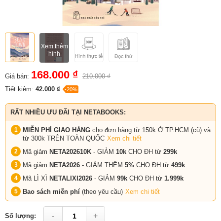
Xem thêm
hình
168.000 ₫
Giá bán:
210.000 ₫
Tiết kiệm:
42.000 ₫
-20%
RẤT NHIỀU ƯU ĐÃI TẠI NETABOOKS:
MIỄN PHÍ GIAO HÀNG
cho đơn hàng từ 150k Ở TP.HCM (cũ) và
từ 300k TRÊN TOÀN QUỐC
Xem chi tiết
Mã giảm
NETA202610K
- GIẢM
10k
CHO ĐH từ
299k
Mã giảm
NETA2026
- GIẢM THÊM
5%
CHO ĐH từ
499k
Mã LÌ XÌ
NETALIXI2026
- GIẢM
99k
CHO
ĐH từ
1.999k
Bao sách miễn phí
(theo yêu cầu)
Xem chi tiết
-
+
Số lượng: