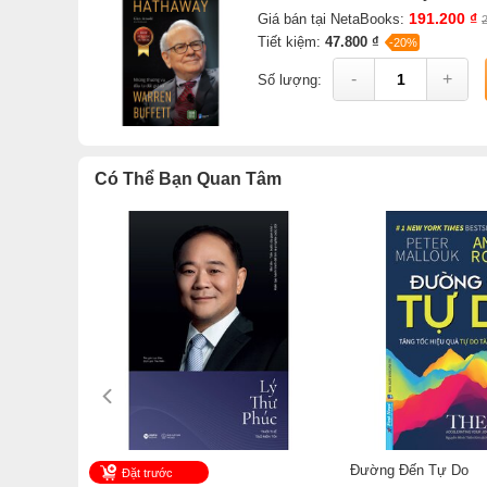
Xem tất cả s
191.200 ₫
Giá bán tại NetaBooks:
Tiết kiệm:
47.800 ₫
-20%
Sách
Berkshire Hathaway - Những Thương Vụ Đầu Tư 
-
+
Số lượng:
online NetaBooks với ưu đãi Bao sách miễn phí và Gian 
Có Thể Bạn Quan Tâm
Đường Đến Tự Do
Đặt trước