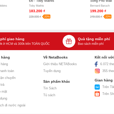
Đó - Toby Mathis
Sóng Phố Wall
obbins
Toby Mathis
Bernard Baruch
183.200 ₫
199.200 ₫
229.000 ₫
-20%
249.000 ₫
-20%
 phí giao hàng
Quà tặng miễn phí
0k ở HCM và 300k trên TOÀN QUỐC
Bao sách miễn phí
h hàng
Về NetaBooks
Kết nối vớ
 hàng
Giới thiệu NETABooks
6.072 the
hanh toán
Tuyển dụng
355 the
ận chuyển
Gian hàng
Sản phẩm khác
trả
Trên Tik
Tin Sách
o mật
Trên S
Tủ sách
 dụng
ách đi nước ngoài