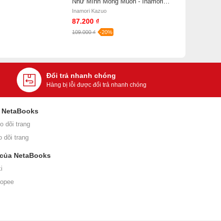
Như Mình Mong Muốn - Inamori
Kazuo
Inamori Kazuo
87.200 ₫
109.000 ₫
-20%
Đổi trả nhanh chóng
Hàng bị lỗi được đổi trả nhanh chóng
i NetaBooks
o dõi trang
o dõi trang
 của NetaBooks
i
hopee