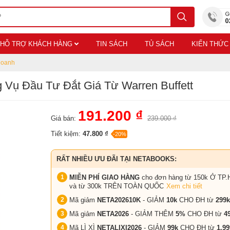
HỖ TRỢ KHÁCH HÀNG
TIN SÁCH
TỦ SÁCH
KIẾN THỨC
Doanh
 Vụ Đầu Tư Đắt Giá Từ Warren Buffett
191.200 ₫
Giá bán:
239.000 ₫
Tiết kiệm:
47.800 ₫
-20%
RẤT NHIỀU ƯU ĐÃI TẠI NETABOOKS:
MIỄN PHÍ GIAO HÀNG
cho đơn hàng từ 150k Ở TP.
và từ 300k TRÊN TOÀN QUỐC
Xem chi tiết
Mã giảm
NETA202610K
- GIẢM
10k
CHO ĐH từ
299k
Mã giảm
NETA2026
- GIẢM THÊM
5%
CHO ĐH từ
4
Mã LÌ XÌ
NETALIXI2026
- GIẢM
99k
CHO
ĐH từ
1.99