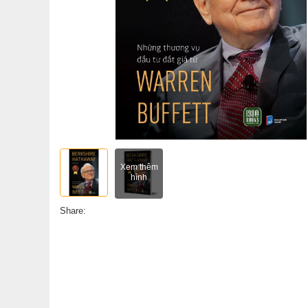
Xem thêm
hình
Share: