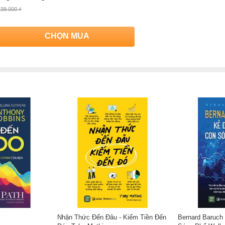
ách của tác giả Glen Arnold
239.000 ₫
Đắt Giá Từ Warren Buffett
của tác giả
Glen Arnold
, có bán tại Nhà sách
CHỌN MUA
hàng NetaBooks tại Tiki với ưu đãi Bao sách miễn phí và tặng Bookmark
Nhận Thức Đến Đâu - Kiếm Tiền Đến
Bernard Baruch 