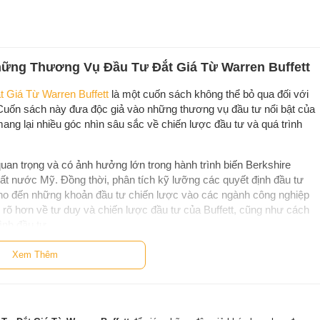
Những Thương Vụ Đầu Tư Đắt Giá Từ Warren Buffett
 Giá Từ Warren Buffett
là một cuốn sách không thể bỏ qua đối với
. Cuốn sách này đưa độc giả vào những thương vụ đầu tư nổi bật của
ang lại nhiều góc nhìn sâu sắc về chiến lược đầu tư và quá trình
uan trọng và có ảnh hưởng lớn trong hành trình biến Berkshire
ất nước Mỹ. Đồng thời, phân tích kỹ lưỡng các quyết định đầu tư
 cho đến những khoản đầu tư chiến lược vào các ngành công nghiệp
rõ hơn về tư duy và chiến lược đầu tư của Buffett, cũng như cách
ình đầu tư.
 Giá Từ Warren Buffett
không chỉ là một tập hợp các câu chuyện
Xem Thêm
 triết lý đầu tư của mình vào thực tế, qua đó xây dựng một đế chế
 kinh doanh, giúp bạn đọc hiểu biết về: