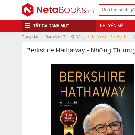
TẤT CẢ DANH MỤC
KHUYẾN MÃI
Trang chủ
Sách Kinh Tế - Kỹ Năng
Nhân Vật - Bài Học Kinh 
Berkshire Hathaway - Những Thương