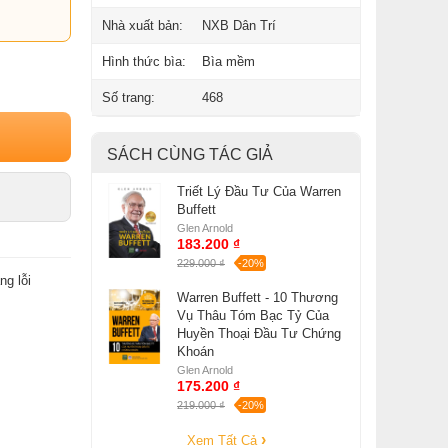
Nhà xuất bản:
NXB Dân Trí
Hình thức bìa:
Bìa mềm
Số trang:
468
SÁCH CÙNG TÁC GIẢ
Triết Lý Đầu Tư Của Warren
Buffett
Glen Arnold
183.200 ₫
229.000 ₫
-20%
ng lỗi
Warren Buffett - 10 Thương
Vụ Thâu Tóm Bạc Tỷ Của
Huyền Thoại Đầu Tư Chứng
Khoán
Glen Arnold
175.200 ₫
219.000 ₫
-20%
Xem Tất Cả