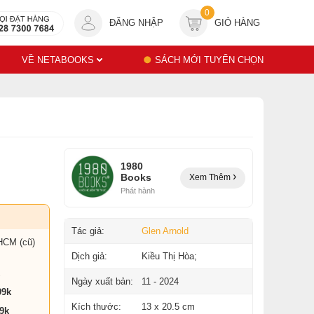
0
ĐĂNG NHẬP
GIỎ HÀNG
VỀ NETABOOKS
SÁCH MỚI TUYỂN CHỌN
1980
Books
Xem Thêm
Phát hành
Tác giả:
Glen Arnold
HCM (cũ)
Dịch giả:
Kiều Thị Hòa;
Ngày xuất bản:
11 - 2024
99k
Kích thước:
13 x 20.5 cm
9k