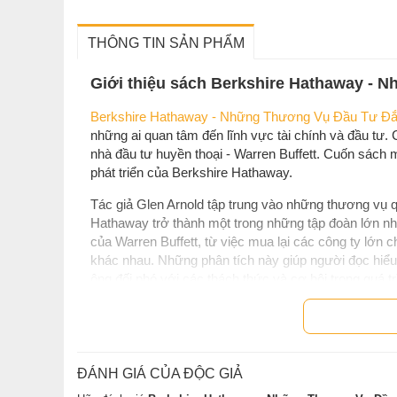
THÔNG TIN SẢN PHẨM
Giới thiệu sách Berkshire Hathaway - 
Berkshire Hathaway - Những Thương Vụ Đầu Tư Đắt
những ai quan tâm đến lĩnh vực tài chính và đầu tư
nhà đầu tư huyền thoại - Warren Buffett. Cuốn sách m
phát triển của Berkshire Hathaway.
Tác giả Glen Arnold tập trung vào những thương vụ q
Hathaway trở thành một trong những tập đoàn lớn nh
của Warren Buffett, từ việc mua lại các công ty lớn
khác nhau. Những phân tích này giúp người đọc hiểu 
ông đối phó với các thách thức và cơ hội trong quá tr
Berkshire Hathaway - Những Thương Vụ Đầu Tư Đắt
đầu tư mà còn là một bài học về cách Buffett áp dụng
kinh doanh khổng lồ.
ĐÁNH GIÁ CỦA ĐỘC GIẢ
Cuốn sách mang lại nhiều bài học giá trị về đầu tư và