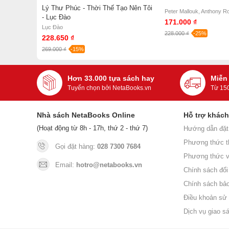
Lý Thư Phúc - Thời Thế Tạo Nên Tôi
Peter Mallouk, Anthony R
- Lục Đào
171.000 ₫
Lục Đào
228.000 ₫
-25%
228.650 ₫
269.000 ₫
-15%
Hơn 33.000 tựa sách hay
Miễn
Tuyển chọn bởi NetaBooks.vn
Từ 15
Nhà sách NetaBooks Online
Hỗ trợ khác
(Hoạt động từ 8h - 17h, thứ 2 - thứ 7)
Hướng dẫn đặt
Phương thức t
Gọi đặt hàng:
028 7300 7684
Phương thức v
Email:
hotro@netabooks.vn
Chính sách đổi 
Chính sách bả
Điều khoản sử
Dịch vụ giao s