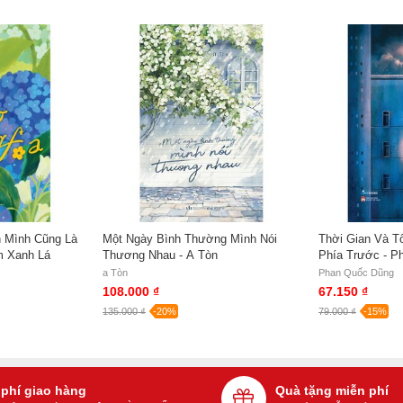
 Mình Cũng Là
Một Ngày Bình Thường Mình Nói
Thời Gian Và T
m Xanh Lá
Thương Nhau - A Tòn
Phía Trước - P
a Tòn
Phan Quốc Dũng
108.000 ₫
67.150 ₫
135.000 ₫
-20%
79.000 ₫
-15%
 phí giao hàng
Quà tặng miễn phí