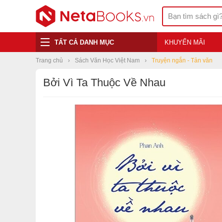
TẤT CẢ DANH MỤC
KHUYẾN MÃI
Trang chủ
Sách Văn Học Việt Nam
Truyện ngắn - Tản văn
Bởi Vì Ta Thuộc Về Nhau