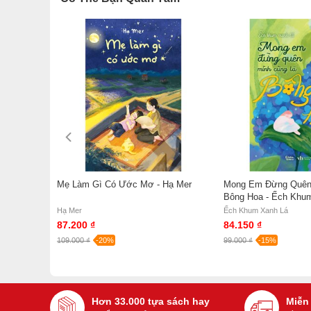
Trang
Mẹ Làm Gì Có Ước Mơ - Hạ Mer
Mong Em Đừng Quên
Bông Hoa - Ếch Khu
Hạ Mer
Ếch Khum Xanh Lá
87.200 ₫
84.150 ₫
109.000 ₫
-20%
99.000 ₫
-15%
Hơn 33.000 tựa sách hay
Miễn