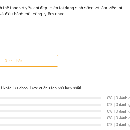
thể thao và yêu cái đẹp. Hiện tại đang sinh sống và làm việc tại
và điều hành một công ty âm nhạc.
Xem Thêm
g chào đón. Không một nụ hôn, chỉ có những giọt nước mắt.
ã thuộc về nhau? Người ta biết mình thuộc về ai đó khi hai trái tim
người đó chứ không phải là chỉ khi họ trao nhau những nụ hôn.
nhau, thì đó chính là biển cả. Và tình yêu nói, nếu có một nơi mà hai
iả khác lựa chọn được cuốn sách phù hợp nhất!
ơn mọi khó khăn, thử thách, đó chính là trong tình yêu.”
0% | 0 đánh g
 có bán tại Nhà sách online NetaBooks với ưu đãi Bao sách miễn phí và
0% | 0 đánh g
phí và tặng Bookmark
0% | 0 đánh g
0% | 0 đánh g
0% | 0 đánh g