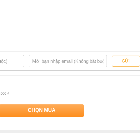
GỬI
.000 ₫
CHỌN MUA