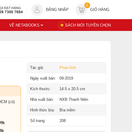
0
ĐĂNG NHẬP
GIỎ HÀNG
VỀ NETABOOKS
SÁCH MỚI TUYỂN CHỌN
Tác giả:
Phan Anh
Ngày xuất bản:
09-2019
Kích thước:
14.5 x 20.5 cm
Nhà xuất bản:
NXB Thanh Niên
HCM (cũ)
Hình thức bìa:
Bìa mềm
Số trang:
208
99k
9k