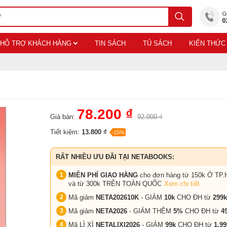
HỖ TRỢ KHÁCH HÀNG
TIN SÁCH
TỦ SÁCH
KIẾN THỨC
78.200 ₫
Giá bán:
92.000 ₫
Tiết kiệm:
13.800 ₫
-15%
RẤT NHIỀU ƯU ĐÃI TẠI NETABOOKS:
MIỄN PHÍ GIAO HÀNG
cho đơn hàng từ 150k Ở TP.
và từ 300k TRÊN TOÀN QUỐC
Xem chi tiết
Mã giảm
NETA202610K
- GIẢM
10k
CHO ĐH từ
299k
Mã giảm
NETA2026
- GIẢM THÊM
5%
CHO ĐH từ
4
Mã LÌ XÌ
NETALIXI2026
- GIẢM
99k
CHO
ĐH từ
1.99