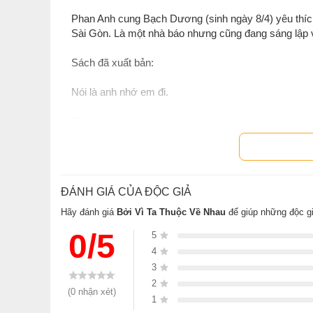
Phan Anh cung Bạch Dương (sinh ngày 8/4) yêu thích 
Sài Gòn. Là một nhà báo nhưng cũng đang sáng lập 
Sách đã xuất bản:
Nói là anh nhớ em đi.
Thông tin tác phẩm:
“Cô ngã vào vòng tay mạnh mẽ của anh đang mở rộn
Những giọt nước mắt hạnh phúc. Có hề gì đâu khi họ đ
cùng hòa nhịp đập, khi họ thấy không thể sống thiếu 
ĐÁNH GIÁ CỦA ĐỘC GIẢ
Ai đó đã nói, nếu có nơi nào mà đất và trời vào cùng 
Hãy đánh giá
Bởi Vì Ta Thuộc Về Nhau
để giúp những độc g
tâm hồn hòa vào làm một, tạo nên một sức mạnh lớn h
0/5
5
Sách
Bởi Vì Ta Thuộc Về Nhau
của tác giả
Phan Anh
,
4
Gian hàng NetaBooks tại Tiki với ưu đãi Bao sách miễn 
3
2
(0 nhận xét)
1