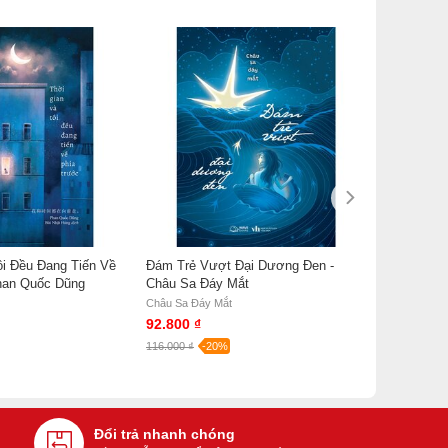
ôi Đều Đang Tiến Về
Đám Trẻ Vượt Đại Dương Đen -
han Quốc Dũng
Châu Sa Đáy Mắt
Châu Sa Đáy Mắt
92.800 ₫
116.000 ₫
-20%
Đổi trả nhanh chóng