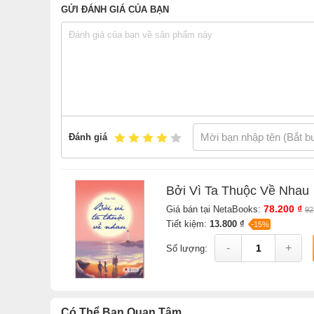
GỬI ĐÁNH GIÁ CỦA BẠN
Đánh giá
Bởi Vì Ta Thuộc Về Nhau
78.200 ₫
Giá bán tại NetaBooks:
92
Tiết kiệm:
13.800 ₫
-15%
-
+
Số lượng:
Có Thể Bạn Quan Tâm