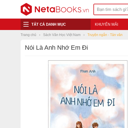
TẤT CẢ DANH MỤC
KHUYẾN MÃI
Trang chủ
Sách Văn Học Việt Nam
Truyện ngắn - Tản văn
Nói Là Anh Nhớ Em Đi