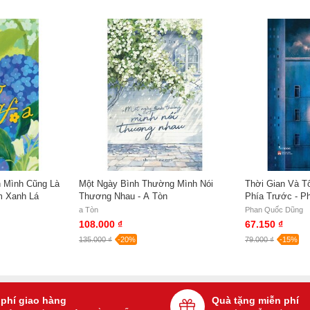
 Mình Cũng Là
Một Ngày Bình Thường Mình Nói
Thời Gian Và T
m Xanh Lá
Thương Nhau - A Tòn
Phía Trước - P
a Tòn
Phan Quốc Dũng
108.000 ₫
67.150 ₫
135.000 ₫
-20%
79.000 ₫
-15%
 phí giao hàng
Quà tặng miễn phí