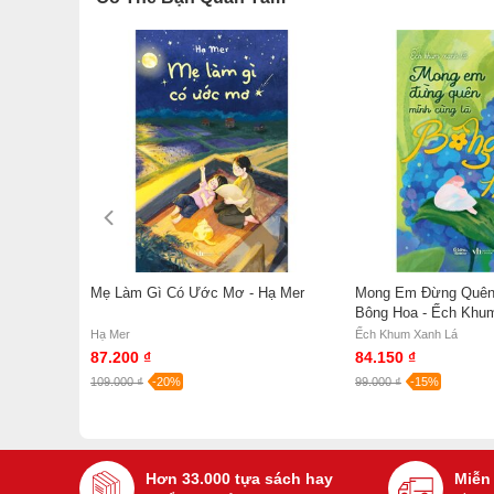
Trang
Mẹ Làm Gì Có Ước Mơ - Hạ Mer
Mong Em Đừng Quên
Bông Hoa - Ếch Khu
Hạ Mer
Ếch Khum Xanh Lá
87.200 ₫
84.150 ₫
109.000 ₫
-20%
99.000 ₫
-15%
Hơn 33.000 tựa sách hay
Miễn