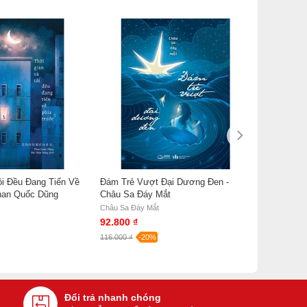
ôi Đều Đang Tiến Về
Đám Trẻ Vượt Đại Dương Đen -
han Quốc Dũng
Châu Sa Đáy Mắt
Châu Sa Đáy Mắt
92.800 ₫
116.000 ₫
-20%
Đổi trả nhanh chóng