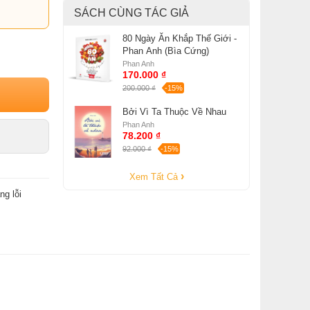
SÁCH CÙNG TÁC GIẢ
80 Ngày Ăn Khắp Thế Giới -
Phan Anh (Bìa Cứng)
Phan Anh
170.000 ₫
200.000 ₫
-15%
Bởi Vì Ta Thuộc Về Nhau
Phan Anh
78.200 ₫
92.000 ₫
-15%
Xem Tất Cả
ng lỗi