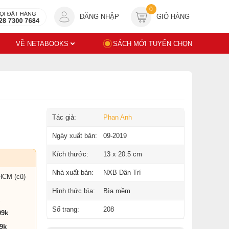
0
ĐĂNG NHẬP
GIỎ HÀNG
VỀ NETABOOKS
SÁCH MỚI TUYỂN CHỌN
Tác giả:
Phan Anh
Ngày xuất bản:
09-2019
Kích thước:
13 x 20.5 cm
Nhà xuất bản:
NXB Dân Trí
HCM (cũ)
Hình thức bìa:
Bìa mềm
Số trang:
208
99k
9k