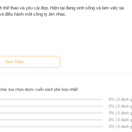
thể thao và yêu cái đẹp. Hiện tại đang sinh sống và làm việc tại
và điều hành một công ty âm nhạc.
Xem Thêm
em cũng không cho phép mình tin tuyệt đối.
g chói lòa của sự thật trần trụi, em sẽ vẫn có thể mỉm cười vì
, rồi bước tiếp. Vậy nên em luôn có những hành động hết sức mâu
ột ai đó thật lòng, em sẽ đẩy họ ra xa khỏi em. Thế nhưng, ngoài
khác lựa chọn được cuốn sách phù hợp nhất!
cuối cùng bước vào cuộc đời em...”
0% | 0 đánh g
0% | 0 đánh g
 trai Phan phải chuyển công tác vào Sài gòn đã gặp cô gái tiếp viên
 người bởi tâm hồn đồng điệu, những nỗi nhớ vô hình, và cái chạm
0% | 0 đánh g
hương trong quá khứ luôn đeo bám Phan dai dẳng khiến anh chần
0% | 0 đánh g
 cảm của mình.
0% | 0 đánh g