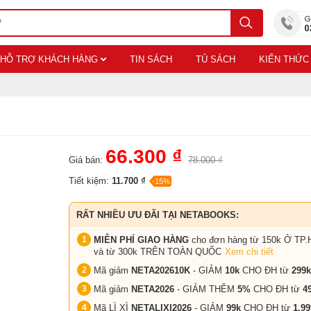
HỖ TRỢ KHÁCH HÀNG
TIN SÁCH
TỦ SÁCH
KIẾN THỨC
66.300 ₫
Giá bán:
78.000 ₫
Tiết kiệm:
11.700 ₫
-15%
RẤT NHIỀU ƯU ĐÃI TẠI NETABOOKS:
MIỄN PHÍ GIAO HÀNG
cho đơn hàng từ 150k Ở TP.
và từ 300k TRÊN TOÀN QUỐC
Xem chi tiết
Mã giảm
NETA202610K
- GIẢM
10k
CHO ĐH từ
299k
Mã giảm
NETA2026
- GIẢM THÊM
5%
CHO ĐH từ
4
Mã LÌ XÌ
NETALIXI2026
- GIẢM
99k
CHO
ĐH từ
1.99