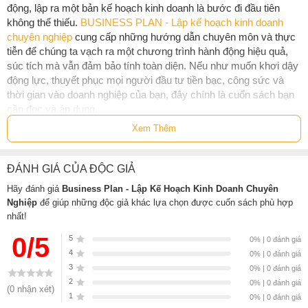
động, lập ra một bản kế hoạch kinh doanh là bước đi đầu tiên
không thể thiếu.
BUSINESS PLAN - Lập kế hoạch kinh doanh
chuyên nghiệp
cung cấp những hướng dẫn chuyên môn và thực
tiễn để chúng ta vạch ra một chương trình hành động hiệu quả,
súc tích mà vẫn đảm bảo tính toàn diện. Nếu như muốn khơi dậy
động lực, thuyết phục mọi người đầu tư tiền bạc, công sức và
thời gian vào doanh nghiệp của bạn, đây chính là cuốn sách bạn
cần đọc và áp dụng.
Xem Thêm
Bản kế hoạch kinh doanh càng được chuẩn bị kỹ lưỡng và lôi
cuốn, bạn càng có nhiều cơ hội ghi điểm trước các nhà đầu tư và
khách hàng tiềm năng. Thông qua những hướng dẫn từng bước
ĐÁNH GIÁ CỦA ĐỘC GIẢ
và các ví dụ cụ thể, tác giả Brian Finch sẽ trợ giúp bạn xây dựng
Hãy đánh giá
Business Plan - Lập Kế Hoạch Kinh Doanh Chuyên
một bản kế hoạch kinh doanh thu hút mọi tổ chức tài chính,
Nghiệp
để giúp những độc giả khác lựa chọn được cuốn sách phù hợp
thuyết phục họ đầu tư và hỗ trợ bạn trong công cuộc mở rộng
nhất!
kinh doanh. Thông qua cuốn sách, bạn sẽ biết cách:
0/5
5
0% | 0 đánh giá
Tạo ra bản kế hoạch kinh doanh hoàn chỉnh
4
0% | 0 đánh giá
Xây dựng chiến lược hoạt động cho doanh nghiệp
3
0% | 0 đánh giá
Đưa ra dự báo kinh doanh sát với thực tế thị trường
2
0% | 0 đánh giá
(0 nhận xét)
1
Làm rõ các thông tin tài chính quan trọng
0% | 0 đánh giá