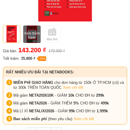
Xem thêm
hình
143.200 ₫
Giá bán:
179.000 ₫
Tiết kiệm:
35.800 ₫
-20%
RẤT NHIỀU ƯU ĐÃI TẠI NETABOOKS:
MIỄN PHÍ GIAO HÀNG
cho đơn hàng từ 150k Ở TP.HCM (cũ) và
từ 300k TRÊN TOÀN QUỐC
Xem chi tiết
Mã giảm
NETA202610K
- GIẢM
10k
CHO ĐH từ
299k
Mã giảm
NETA2026
- GIẢM THÊM
5%
CHO ĐH từ
499k
Mã LÌ XÌ
NETALIXI2026
- GIẢM
99k
CHO
ĐH từ
1.999k
Bao sách miễn phí
(theo yêu cầu)
Xem chi tiết