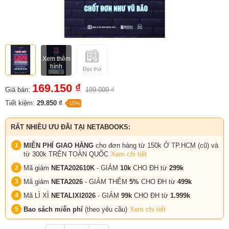
Xem thêm
hình
169.150 ₫
Giá bán:
199.000 ₫
Tiết kiệm:
29.850 ₫
-15%
RẤT NHIỀU ƯU ĐÃI TẠI NETABOOKS:
MIỄN PHÍ GIAO HÀNG
cho đơn hàng từ 150k Ở TP.HCM (cũ) và
từ 300k TRÊN TOÀN QUỐC
Xem chi tiết
Mã giảm
NETA202610K
- GIẢM
10k
CHO ĐH từ
299k
Mã giảm
NETA2026
- GIẢM THÊM
5%
CHO ĐH từ
499k
Mã LÌ XÌ
NETALIXI2026
- GIẢM
99k
CHO
ĐH từ
1.999k
Bao sách miễn phí
(theo yêu cầu)
Xem chi tiết