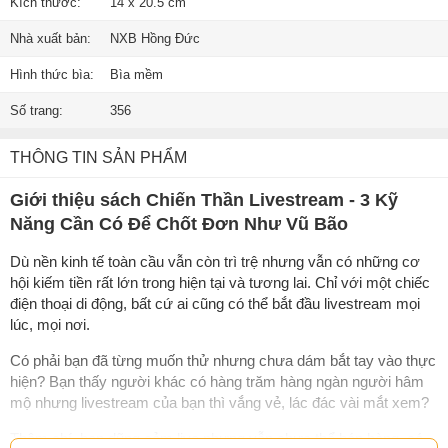
Kích thước:
14 x 20.5 cm
Nhà xuất bản:
NXB Hồng Đức
Hình thức bìa:
Bìa mềm
Số trang:
356
THÔNG TIN SẢN PHẨM
Giới thiệu sách Chiến Thần Livestream - 3 Kỹ
Năng Cần Có Để Chốt Đơn Như Vũ Bão
Dù nền kinh tế toàn cầu vẫn còn trì trệ nhưng vẫn có những cơ
hội kiếm tiền rất lớn trong hiện tại và tương lai. Chỉ với một chiếc
điện thoại di động, bất cứ ai cũng có thể bắt đầu livestream mọi
lúc, mọi nơi.
Có phải bạn đã từng muốn thử nhưng chưa dám bắt tay vào thực
hiện? Bạn thấy người khác có hàng trăm hàng ngàn người hâm
mộ nhưng livestream của bạn thì vắng vẻ, lác đác vài mắt xem?
Thậm chí, bạn dũng cảm live nhưng vẫn chưa thể bán hàng, có