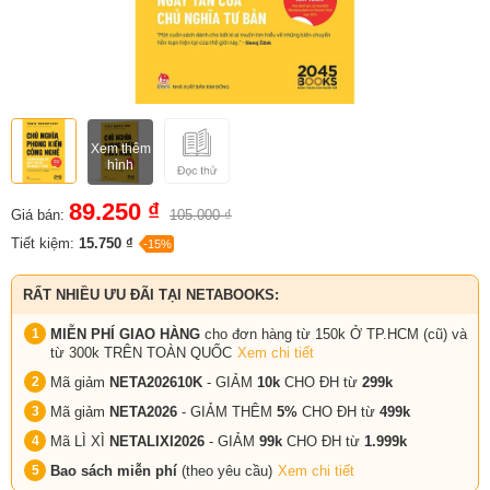
Xem thêm
hình
89.250 ₫
Giá bán:
105.000 ₫
Tiết kiệm:
15.750 ₫
-15%
RẤT NHIỀU ƯU ĐÃI TẠI NETABOOKS:
MIỄN PHÍ GIAO HÀNG
cho đơn hàng từ 150k Ở TP.HCM (cũ) và
từ 300k TRÊN TOÀN QUỐC
Xem chi tiết
Mã giảm
NETA202610K
- GIẢM
10k
CHO ĐH từ
299k
Mã giảm
NETA2026
- GIẢM THÊM
5%
CHO ĐH từ
499k
Mã LÌ XÌ
NETALIXI2026
- GIẢM
99k
CHO
ĐH từ
1.999k
Bao sách miễn phí
(theo yêu cầu)
Xem chi tiết