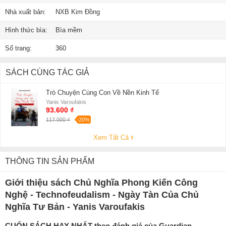
Nhà xuất bản:
NXB Kim Đồng
Hình thức bìa:
Bìa mềm
Số trang:
360
SÁCH CÙNG TÁC GIẢ
Trò Chuyện Cùng Con Về Nền Kinh Tế
Yanis Varoufakis
93.600 ₫
117.000 ₫
-20%
Xem Tất Cả
THÔNG TIN SẢN PHẨM
Giới thiệu sách Chủ Nghĩa Phong Kiến Công
Nghệ - Technofeudalism - Ngày Tàn Của Chủ
Nghĩa Tư Bản - Yanis Varoufakis
CUỐN SÁCH HAY NHẤT theo đánh giá của Guardian