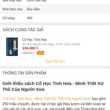
Nhà xuất bản:
NXB Văn Học
Hình thức bìa:
Bìa mềm
Số trang:
440
SÁCH CÙNG TÁC GIẢ
Cổ Học Tinh Hoa
Ôn Như Nguyễn Văn Ngọc, Tử An Trần Lê Nhân
134.400 ₫
168.000 ₫
-20%
Xem Tất Cả
THÔNG TIN SẢN PHẨM
Giới thiệu sách Cổ Học Tinh Hoa - Minh Triết Xử
Thế Của Người Xưa
“Cổ Học Tinh Hoa - Minh Triết Xử Thế Của Người Xưa”
bao gồm
250 mẩu chuyện, được hai vị học giả thâu lượm và biên soạn lại
chủ yếu từ các tích xưa, các sách kinh điển của Trung Hoa thời