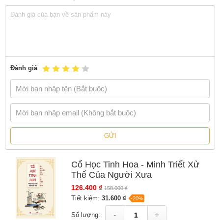
Đánh giá
GỬI
Cổ Học Tinh Hoa - Minh Triết Xử
Thế Của Người Xưa
126.400 ₫
158.000 ₫
Tiết kiệm:
31.600 ₫
-20%
-
+
Số lượng: