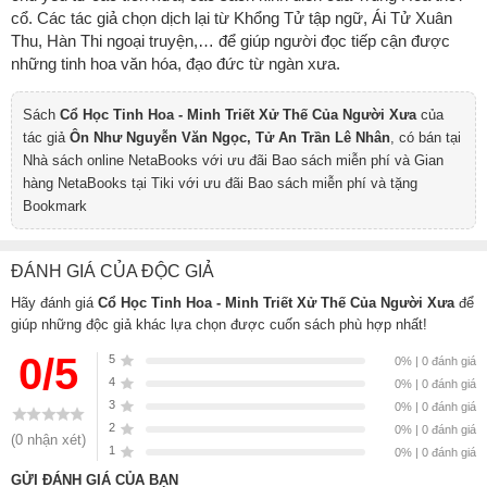
cổ. Các tác giả chọn dịch lại từ Khổng Tử tập ngữ, Ái Tử Xuân
Thu, Hàn Thi ngoại truyện,… để giúp người đọc tiếp cận được
những tinh hoa văn hóa, đạo đức từ ngàn xưa.
Sách
Cổ Học Tinh Hoa - Minh Triết Xử Thế Của Người Xưa
của
tác giả
Ôn Như Nguyễn Văn Ngọc, Tử An Trần Lê Nhân
, có bán tại
Nhà sách online NetaBooks với ưu đãi Bao sách miễn phí và Gian
hàng NetaBooks tại Tiki với ưu đãi Bao sách miễn phí và tặng
Bookmark
ĐÁNH GIÁ CỦA ĐỘC GIẢ
Hãy đánh giá
Cổ Học Tinh Hoa - Minh Triết Xử Thế Của Người Xưa
để
giúp những độc giả khác lựa chọn được cuốn sách phù hợp nhất!
0/5
5
0% | 0 đánh giá
4
0% | 0 đánh giá
3
0% | 0 đánh giá
2
0% | 0 đánh giá
(0 nhận xét)
1
0% | 0 đánh giá
GỬI ĐÁNH GIÁ CỦA BẠN