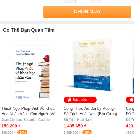
CHỌN MUA
Có Thể Bạn Quan Tâm
Đặt trước
Thuật Ngữ Pháp-Việt Về Khoa
Công Thức Áo Dài Ly Vuông -
Công
Học Nhân Văn - Con Người Và
Đỗ Trịnh Hoài Nam (Bìa Cứng)
Đỗ T
Xã Hội - Jean Glorieux,
Jean Glorieux, Besatrice Gauthier
Đỗ Trịnh Hoài Nam
Đỗ T
Besatrice Gauthier
159.200 ₫
1.435.650 ₫
423
199.000 ₫
-20%
1.689.000 ₫
-15%
498.0