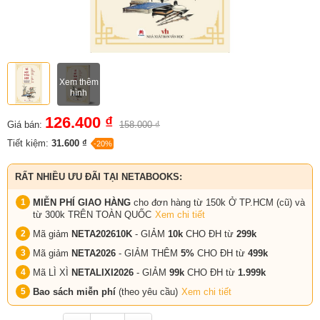
Xem thêm
hình
126.400 ₫
Giá bán:
158.000 ₫
Tiết kiệm:
31.600 ₫
-20%
RẤT NHIỀU ƯU ĐÃI TẠI NETABOOKS:
MIỄN PHÍ GIAO HÀNG
cho đơn hàng từ 150k Ở TP.HCM (cũ) và
từ 300k TRÊN TOÀN QUỐC
Xem chi tiết
Mã giảm
NETA202610K
- GIẢM
10k
CHO ĐH từ
299k
Mã giảm
NETA2026
- GIẢM THÊM
5%
CHO ĐH từ
499k
Mã LÌ XÌ
NETALIXI2026
- GIẢM
99k
CHO
ĐH từ
1.999k
Bao sách miễn phí
(theo yêu cầu)
Xem chi tiết