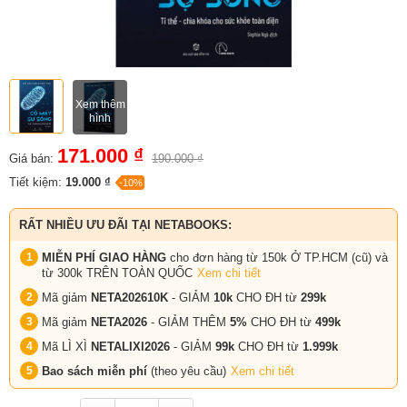
Xem thêm
hình
171.000 ₫
Giá bán:
190.000 ₫
Tiết kiệm:
19.000 ₫
-10%
RẤT NHIỀU ƯU ĐÃI TẠI NETABOOKS:
MIỄN PHÍ GIAO HÀNG
cho đơn hàng từ 150k Ở TP.HCM (cũ) và
từ 300k TRÊN TOÀN QUỐC
Xem chi tiết
Mã giảm
NETA202610K
- GIẢM
10k
CHO ĐH từ
299k
Mã giảm
NETA2026
- GIẢM THÊM
5%
CHO ĐH từ
499k
Mã LÌ XÌ
NETALIXI2026
- GIẢM
99k
CHO
ĐH từ
1.999k
Bao sách miễn phí
(theo yêu cầu)
Xem chi tiết