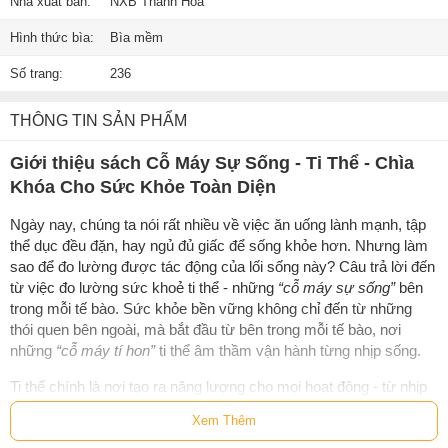
Nhà xuất bản:
NXB Thanh Hóa
Hình thức bìa:
Bìa mềm
Số trang:
236
THÔNG TIN SẢN PHẨM
Giới thiệu sách Cỗ Máy Sự Sống - Ti Thể - Chìa
Khóa Cho Sức Khỏe Toàn Diện
Ngày nay, chúng ta nói rất nhiều về việc ăn uống lành mạnh, tập
thể dục đều đặn, hay ngủ đủ giấc để sống khỏe hơn. Nhưng làm
sao để đo lường được tác động của lối sống này? Câu trả lời đến
từ việc đo lường sức khoẻ ti thể - những
“cỗ máy sự sống”
bên
trong mỗi tế bào. Sức khỏe bền vững không chỉ đến từ những
thói quen bên ngoài, mà bắt đầu từ bên trong mỗi tế bào, nơi
những
“cỗ máy tí hon”
ti thể âm thầm vận hành từng nhịp sống.
Ti thể chính là nơi tạo ra năng lượng cho mọi hoạt động - từ nhịp
tim, hơi thở, cho đến khả năng tư duy và phục hồi sau vận động.
Xem Thêm
Nhưng điều ít ai biết là: chúng không chỉ chuyển hóa năng lượng,