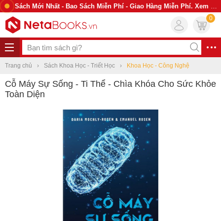
Sách Mới Nhất - Bao Sách Miễn Phí - Giao Hàng Miễn Phí. Xem Ngay
0
Trang chủ
Sách Khoa Học - Triết Học
Khoa Học - Công Nghệ
Cỗ Máy Sự Sống - Ti Thể - Chìa Khóa Cho Sức Khỏe
Toàn Diện