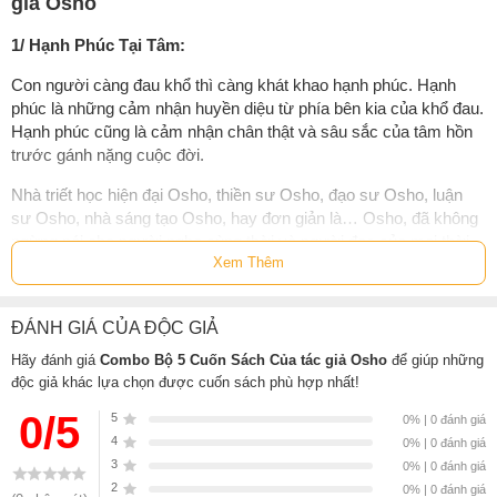
giả Osho
1/ Hạnh Phúc Tại Tâm:
Con người càng đau khổ thì càng khát khao hạnh phúc. Hạnh
phúc là những cảm nhận huyền diệu từ phía bên kia của khổ đau.
Hạnh phúc cũng là cảm nhận chân thật và sâu sắc của tâm hồn
trước gánh nặng cuộc đời.
Nhà triết học hiện đại Osho, thiền sư Osho, đạo sư Osho, luận
sư Osho, nhà sáng tạo Osho, hay đơn giản là… Osho, đã không
ngừng nói cho người nghe cùng thời và người đọc của mọi thời
Xem Thêm
về bản chất của niềm vui sốn
Suốt 35 năm, tư tưởng của ông bay khắp mọi nơi trên thế giới
bằng con đường truyền bá của những môn đệ thầm lặng, bất
ĐÁNH GIÁ CỦA ĐỘC GIẢ
chấp những đánh giá khắt khe và đầy “hoang mang” về tinh thần
Hãy đánh giá
Combo Bộ 5 Cuốn Sách Của tác giả Osho
để giúp những
triết học mãnh liệt của ông.
độc giả khác lựa chọn được cuốn sách phù hợp nhất!
Tác phẩm Hạnh phúc tại tâm (JOY: The Happiness That Comes
0/5
5
0% | 0 đánh giá
from Within) mà bạn đang cầm trên tay cũng là một trong số
4
0% | 0 đánh giá
những tâm tình thánh thiện đó. Osho từng nói sứ mạng của ông
3
0% | 0 đánh giá
là tạo điều kiện cho việc ra đời một thế giới của những con người
2
0% | 0 đánh giá