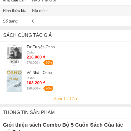
Nhà xuất bản:
NXB Thế Giới
Hình thức bìa:
Bìa mềm
Số trang:
0
SÁCH CÙNG TÁC GIẢ
Tự Truyện Osho
Osho
216.000 ₫
270.000 ₫
-20%
Về Nhà - Osho
Osho
103.200 ₫
129.000 ₫
-20%
Xem Tất Cả
THÔNG TIN SẢN PHẨM
Giới thiệu sách Combo Bộ 5 Cuốn Sách Của tác