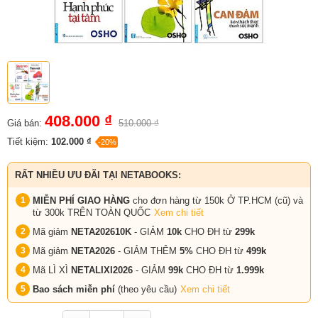
408.000 ₫
Giá bán:
510.000 ₫
Tiết kiệm:
102.000 ₫
-20%
RẤT NHIỀU ƯU ĐÃI TẠI NETABOOKS:
MIỄN PHÍ GIAO HÀNG
cho đơn hàng từ 150k Ở TP.HCM (cũ) và
từ 300k TRÊN TOÀN QUỐC
Xem chi tiết
Mã giảm
NETA202610K
- GIẢM
10k
CHO ĐH từ
299k
Mã giảm
NETA2026
- GIẢM THÊM
5%
CHO ĐH từ
499k
Mã LÌ XÌ
NETALIXI2026
- GIẢM
99k
CHO
ĐH từ
1.999k
Bao sách miễn phí
(theo yêu cầu)
Xem chi tiết