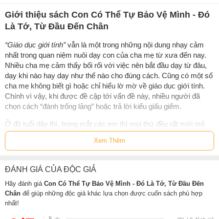
Giới thiệu sách Con Có Thể Tự Bảo Vệ Mình - Đó
Là Tớ, Từ Đầu Đến Chân
“Giáo dục giới tính”
vẫn là một trong những nội dung nhạy cảm
nhất trong quan niệm nuôi dạy con của cha mẹ từ xưa đến nay.
Nhiều cha mẹ cảm thấy bối rối với việc nên bắt đầu dạy từ đâu,
dạy khi nào hay dạy như thế nào cho đúng cách. Cũng có một số
cha mẹ không biết gì hoặc chỉ hiểu lờ mờ về giáo dục giới tính.
Chính vì vậy, khi được đề cập tới vấn đề này, nhiều người đã
chọn cách “đánh trống lảng” hoặc trả lời kiểu giấu giếm.
Ở độ tuổi dậy thì, trong mắt các em thì mọi thứ đều rất mới mẻ
và khác lạ. Chúng tò mò về mọi thứ: ngoại hình, tình dục, sức
Xem Thêm
khỏe sinh sản hay chuyện tình cảm. Khi không được giải đáp
thỏa đáng từ gia đình cũng như nhà trường, phần lớn trẻ phải tự
mày mò tìm hiểu. Phần lớn, các em thường tự tìm hiểu thông tin
ĐÁNH GIÁ CỦA ĐỘC GIẢ
kiến thức qua các nguồn không chính thống: web sex, băng đen,
Hãy đánh giá
Con Có Thể Tự Bảo Vệ Mình - Đó Là Tớ, Từ Đầu Đến
truyện sex, tạp chí sex... điều này ẩn chứa nhiều nguy hại có thể
Chân
để giúp những độc giả khác lựa chọn được cuốn sách phù hợp
làm sai lệch nhận thức của trẻ.
nhất!
Đã đến lúc người lớn chúng ta nên bắt đầu giáo dục giới tính cho
5