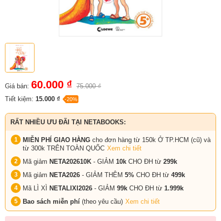
60.000 ₫
Giá bán:
75.000 ₫
Tiết kiệm:
15.000 ₫
-20%
RẤT NHIỀU ƯU ĐÃI TẠI NETABOOKS:
MIỄN PHÍ GIAO HÀNG
cho đơn hàng từ 150k Ở TP.HCM (cũ) và
từ 300k TRÊN TOÀN QUỐC
Xem chi tiết
Mã giảm
NETA202610K
- GIẢM
10k
CHO ĐH từ
299k
Mã giảm
NETA2026
- GIẢM THÊM
5%
CHO ĐH từ
499k
Mã LÌ XÌ
NETALIXI2026
- GIẢM
99k
CHO
ĐH từ
1.999k
Bao sách miễn phí
(theo yêu cầu)
Xem chi tiết