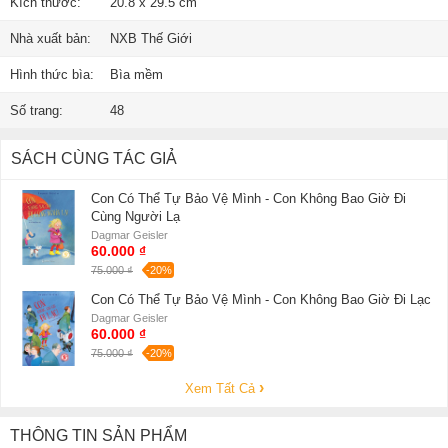
Kích thước:
20.8 x 29.5 cm
Nhà xuất bản:
NXB Thế Giới
Hình thức bìa:
Bìa mềm
Số trang:
48
SÁCH CÙNG TÁC GIẢ
Con Có Thể Tự Bảo Vệ Mình - Con Không Bao Giờ Đi
Cùng Người Lạ
Dagmar Geisler
60.000 ₫
75.000 ₫
-20%
Con Có Thể Tự Bảo Vệ Mình - Con Không Bao Giờ Đi Lạc
Dagmar Geisler
60.000 ₫
75.000 ₫
-20%
Xem Tất Cả
THÔNG TIN SẢN PHẨM