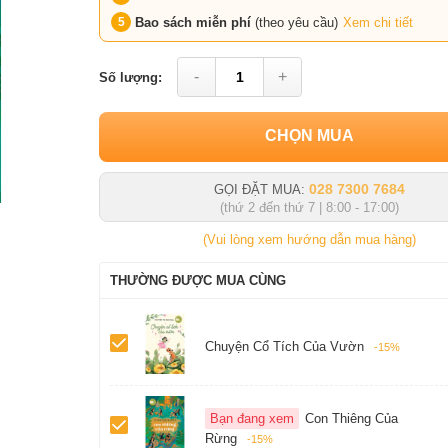
Bao sách miễn phí
(theo yêu cầu)
Xem chi tiết
-
+
Số lượng:
CHỌN MUA
028 7300 7684
GỌI ĐẶT MUA:
(thứ 2 đến thứ 7 | 8:00 - 17:00)
(Vui lòng xem hướng dẫn mua hàng)
THƯỜNG ĐƯỢC MUA CÙNG
Chuyện Cổ Tích Của Vườn
-15%
Bạn đang xem
Con Thiêng Của
Rừng
-15%