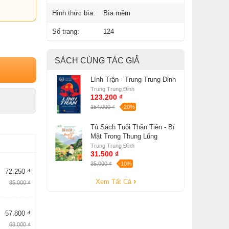
Hình thức bìa:
Bìa mềm
Số trang:
124
SÁCH CÙNG TÁC GIẢ
Lính Trận - Trung Trung Đỉnh
Trung Trung Đỉnh
123.200 ₫
154.000 ₫
-20%
Tủ Sách Tuổi Thần Tiên - Bí
Mật Trong Thung Lũng
Trung Trung Đỉnh
31.500 ₫
35.000 ₫
-10%
72.250 ₫
Xem Tất Cả
85.000 ₫
57.800 ₫
68.000 ₫