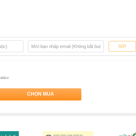
GỬI
ăn học thiếu nhi"
của
NXB Trẻ
. Bộ sách này giới thiệu những tác
vào lòng bàn trẻ tình yêu với trang sách, trang văn, đặc biệt là với
.000 ₫
CHỌN MUA