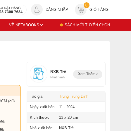
0
ĐĂNG NHẬP
GIỎ HÀNG
VỀ NETABOOKS
SÁCH MỚI TUYỂN CHỌN
NXB Trẻ
Xem Thêm
Phát hành
Tác giả:
Trung Trung Đỉnh
HCM (cũ)
Ngày xuất bản:
11 - 2024
Kích thước:
13 x 20 cm
99k
Nhà xuất bản:
NXB Trẻ
9k