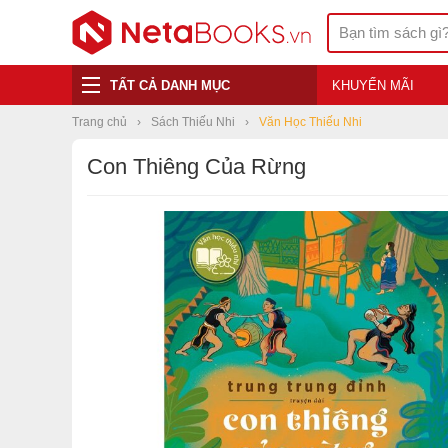
TẤT CẢ DANH MỤC
KHUYẾN MÃI
Trang chủ
Sách Thiếu Nhi
Văn Học Thiếu Nhi
Con Thiêng Của Rừng