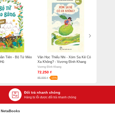
hần Tiên - Bộ Tứ Mèo
Văn Học Thiếu Nhi - Xóm Sa Kê Có
 Hũ
Xa Không? - Vương Đình Khang
Vương Đình Khang
72.250 ₫
85.000 ₫
-15%
Đổi trả nhanh chóng
Hàng bị lỗi được đổi trả nhanh chóng
i NetaBooks