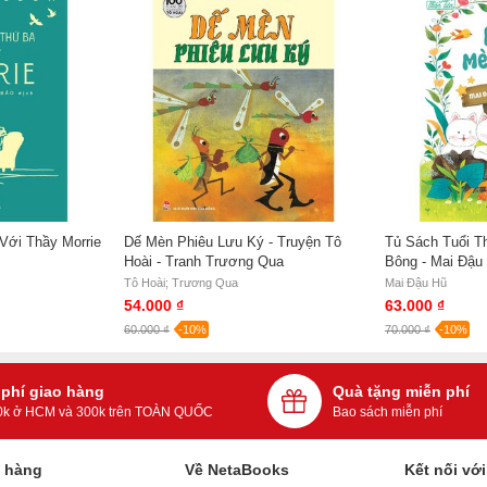
ĩnh Long, huyện Vĩnh Bảo, thành phố Hải Phòng. Nhập ngũ năm
Kơ Bang - Gia Lai, rồi thuyên chuyển sang trường huấn luyện tân
ằm trong các làng xã của hầu khắp 17 huyện thị tỉnh Gia Lai - Kon
Với Thầy Morrie
Dế Mèn Phiêu Lưu Ký - Truyện Tô
Tủ Sách Tuổi T
u. Sau đó lần lượt công tác tại Ban Kí sự lịch sử quân sự, Tạp
Hoài - Tranh Trương Qua
Bông - Mai Đậu
, Nhà xuất bản Hội Nhà văn.
Tô Hoài; Trương Qua
Mai Đậu Hũ
54.000 ₫
63.000 ₫
60.000 ₫
-10%
70.000 ₫
-10%
iệt Nam (1998-2000)
 (2007)
 phí giao hàng
Quà tặng miễn phí
0k ở HCM và 300k trên TOÀN QUỐC
Bao sách miễn phí
h hàng
Về NetaBooks
Kết nối vớ