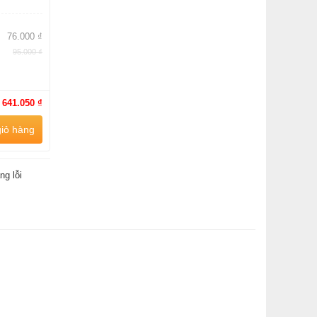
76.000 ₫
95.000 ₫
:
641.050 ₫
iỏ hàng
ng lỗi