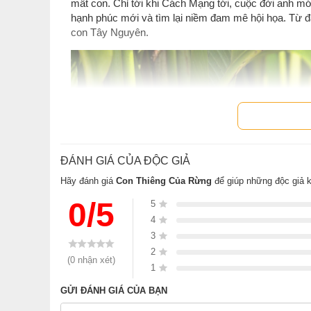
mất con. Chỉ tới khi Cách Mạng tới, cuộc đời anh 
hạnh phúc mới và tìm lại niềm đam mê hội họa. Từ đ
con Tây Nguyên.
ĐÁNH GIÁ CỦA ĐỘC GIẢ
Hãy đánh giá
Con Thiêng Của Rừng
để giúp những độc giả 
0/5
5
4
3
2
(0 nhận xét)
1
GỬI ĐÁNH GIÁ CỦA BẠN