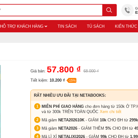
HỖ TRỢ KHÁCH HÀNG
TIN SÁCH
TỦ SÁCH
KIẾN THỨC
57.800 ₫
Giá bán:
68.000 ₫
Tiết kiệm:
10.200 ₫
-15%
RẤT NHIỀU ƯU ĐÃI TẠI NETABOOKS:
MIỄN PHÍ GIAO HÀNG
cho đơn hàng từ 150k Ở TP.
và từ 300k TRÊN TOÀN QUỐC
Xem chi tiết
Mã giảm
NETA202610K
- GIẢM
10k
CHO ĐH từ
299k
Mã giảm
NETA2026
- GIẢM THÊM
5%
CHO ĐH từ
4
Mã LÌ XÌ
NETALIXI2026
- GIẢM
99k
CHO
ĐH từ
1.99