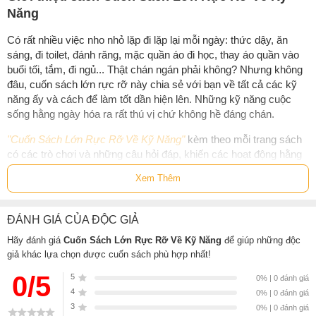
Năng
Có rất nhiều việc nho nhỏ lặp đi lặp lại mỗi ngày: thức dậy, ăn
sáng, đi toilet, đánh răng, mặc quần áo đi học, thay áo quần vào
buổi tối, tắm, đi ngủ... Thật chán ngán phải không? Nhưng không
đâu, cuốn sách lớn rực rỡ này chia sẻ với bạn về tất cả các kỹ
năng ấy và cách để làm tốt dần hiện lên. Những kỹ năng cuộc
sống hằng ngày hóa ra rất thú vị chứ không hề đáng chán.
"Cuốn Sách Lớn Rực Rỡ Về Kỹ Năng"
kèm theo mỗi trang sách
có các trò chơi và những câu hỏi đáp, khiến các hoạt động hằng
ngày của chúng mình nom rất hấp dẫn và dễ ghi nhớ.
Xem Thêm
Sách
Cuốn Sách Lớn Rực Rỡ Về Kỹ Năng
của tác giả
Liesbet
Slegers
, có bán tại Nhà sách online NetaBooks với ưu đãi Bao sách
ĐÁNH GIÁ CỦA ĐỘC GIẢ
miễn phí và Gian hàng NetaBooks tại Tiki với ưu đãi Bao sách miễn
Hãy đánh giá
Cuốn Sách Lớn Rực Rỡ Về Kỹ Năng
để giúp những độc
phí và tặng Bookmark
giả khác lựa chọn được cuốn sách phù hợp nhất!
0/5
5
0% | 0 đánh giá
4
0% | 0 đánh giá
3
0% | 0 đánh giá