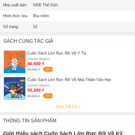
Nhà xuất bản:
NXB Thế Giới
Hình thức bìa:
Bìa mềm
Số trang:
52
SÁCH CÙNG TÁC GIẢ
Cuốn Sách Lớn Rực Rỡ Về Y Tá
Liesbet Slegers
46.400 ₫
58.000 ₫
-20%
Cuốn Sách Lớn Rực Rỡ Về Nhà Thiên Văn Học
Liesbet Slegers
55.200 ₫
69.000 ₫
-20%
Xem Tất Cả
THÔNG TIN SẢN PHẨM
Giới thiệu sách Cuốn Sách Lớn Rực Rỡ Về Kỹ