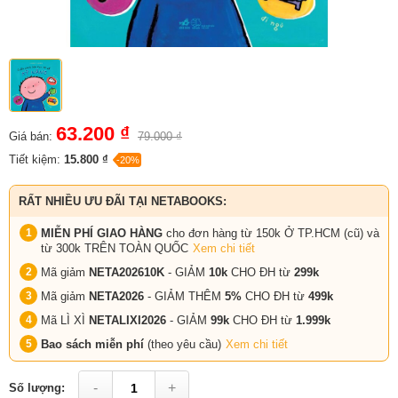
63.200 ₫
Giá bán:
79.000 ₫
Tiết kiệm:
15.800 ₫
-20%
RẤT NHIỀU ƯU ĐÃI TẠI NETABOOKS:
MIỄN PHÍ GIAO HÀNG
cho đơn hàng từ 150k Ở TP.HCM (cũ) và
từ 300k TRÊN TOÀN QUỐC
Xem chi tiết
Mã giảm
NETA202610K
- GIẢM
10k
CHO ĐH từ
299k
Mã giảm
NETA2026
- GIẢM THÊM
5%
CHO ĐH từ
499k
Mã LÌ XÌ
NETALIXI2026
- GIẢM
99k
CHO
ĐH từ
1.999k
Bao sách miễn phí
(theo yêu cầu)
Xem chi tiết
-
+
Số lượng: