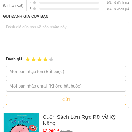
2
0% | 0 đánh giá
(0 nhận xét)
1
0% | 0 đánh giá
GỬI ĐÁNH GIÁ CỦA BẠN
Đánh giá
GỬI
Cuốn Sách Lớn Rực Rỡ Về Kỹ
Năng
63.200 ₫
79.000 ₫