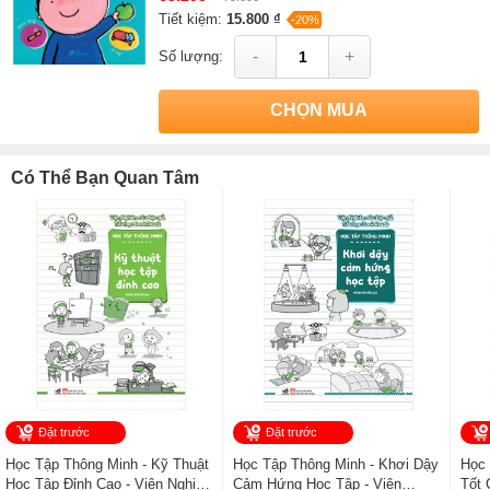
Tiết kiệm:
15.800 ₫
-20%
-
+
Số lượng:
CHỌN MUA
Có Thể Bạn Quan Tâm
Đặt trước
Đặt trước
Học Tập Thông Minh - Kỹ Thuật
Học Tập Thông Minh - Khơi Dậy
Học 
Học Tập Đỉnh Cao - Viện Nghiên
Cảm Hứng Học Tập - Viện
Tốt 