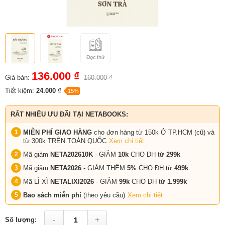
136.000 ₫
Giá bán:
160.000 ₫
Tiết kiệm:
24.000 ₫
-15%
RẤT NHIỀU ƯU ĐÃI TẠI NETABOOKS:
MIỄN PHÍ GIAO HÀNG
cho đơn hàng từ 150k Ở TP.HCM (cũ) và
từ 300k TRÊN TOÀN QUỐC
Xem chi tiết
Mã giảm
NETA202610K
- GIẢM
10k
CHO ĐH từ
299k
Mã giảm
NETA2026
- GIẢM THÊM
5%
CHO ĐH từ
499k
Mã LÌ XÌ
NETALIXI2026
- GIẢM
99k
CHO
ĐH từ
1.999k
Bao sách miễn phí
(theo yêu cầu)
Xem chi tiết
-
+
Số lượng: