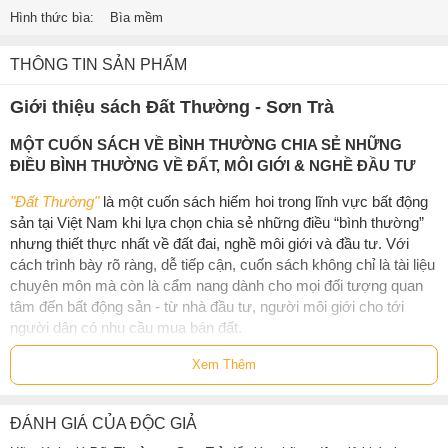
Hình thức bìa:
Bìa mềm
THÔNG TIN SẢN PHẨM
Giới thiệu sách Đất Thường - Sơn Trà
MỘT CUỐN SÁCH VỀ BÌNH THƯỜNG CHIA SẺ NHỮNG
ĐIỀU BÌNH THƯỜNG VỀ ĐẤT, MÔI GIỚI & NGHỀ ĐẦU TƯ
"Đất Thường"
là một cuốn sách hiếm hoi trong lĩnh vực bất động
sản tại Việt Nam khi lựa chọn chia sẻ những điều “bình thường”
nhưng thiết thực nhất về đất đai, nghề môi giới và đầu tư. Với
cách trình bày rõ ràng, dễ tiếp cận, cuốn sách không chỉ là tài liệu
chuyên môn mà còn là cẩm nang dành cho mọi đối tượng quan
tâm đến bất động sản - từ nhà đầu tư, người môi giới cho tới
người dân có nhu cầu mua bán đất.
"Đất Thường"
được chia thành ba phần chính, mang tính hệ
Xem Thêm
thống và thực tiễn cao:
1. Các Khái Niệm Chung
ĐÁNH GIÁ CỦA ĐỘC GIẢ