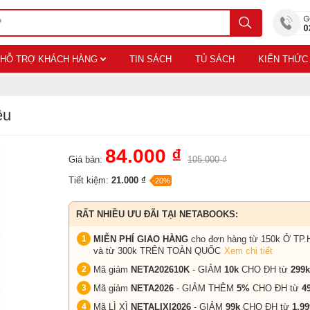
HỖ TRỢ KHÁCH HÀNG
TIN SÁCH
TỦ SÁCH
KIẾN THỨC
êu
84.000 ₫
Giá bán:
105.000 ₫
Tiết kiệm:
21.000 ₫
-20%
RẤT NHIỀU ƯU ĐÃI TẠI NETABOOKS:
MIỄN PHÍ GIAO HÀNG
cho đơn hàng từ 150k Ở TP.
và từ 300k TRÊN TOÀN QUỐC
Xem chi tiết
Mã giảm
NETA202610K
- GIẢM
10k
CHO ĐH từ
299k
Mã giảm
NETA2026
- GIẢM THÊM
5%
CHO ĐH từ
4
Mã LÌ XÌ
NETALIXI2026
- GIẢM
99k
CHO
ĐH từ
1.99