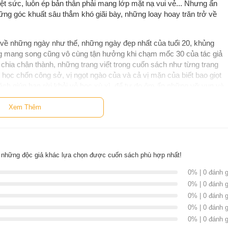
kiệt sức, luôn ép bản thân phải mang lớp mặt nạ vui vẻ... Nhưng ẩn
hững góc khuất sâu thẳm khó giãi bày, những loay hoay trăn trở về
về những ngày như thế, những ngày đẹp nhất của tuổi 20, khủng
 mang song cũng vô cùng tận hưởng khi chạm mốc 30 của tác giả
a chân thành, những trang viết trong cuốn sách như từng trang
i học chốn công sở, vị ngọt ngào của và cả vị mặn của biết bao giọt
h giúp bạn rời khỏi vỏ bọc xù xì, để tự do ôm ấp những vỡ vụn và
 thân thiết.
Xem Thêm
hẹ nhàng soi chiếu vào những chênh vênh, tổn thương trong tình
ng ta buộc phải học cách yêu mình trước khi yêu người khác. Một khi
 có thể dễ dàng vượt qua mọi trở ngại và biến cố yêu thương và
lúc bạn thực sự sẵn sàng để yêu và được yêu!
 những độc giả khác lựa chọn được cuốn sách phù hợp nhất!
ng nhỏ xinh đồng hành dành tặng bạn - những người đang vô định
0% | 0 đánh g
nh trong những năm tháng tuổi trẻ. Cuộc sống chứa vô vàn sự lựa
0% | 0 đánh g
y sự nghiệp. Mỗi người sẽ có hướng đi riêng tùy theo những lựa
0% | 0 đánh g
n nẻo đường nào, bạn vẫn phải kiên trì bước tiếp biết thay đổi khi
0% | 0 đánh g
ẽ nhẹ nhàng và bình yên hơn.
0% | 0 đánh g
g, bạn sẽ tìm được hạnh phúc, tận hưởng hết mình những năm tháng