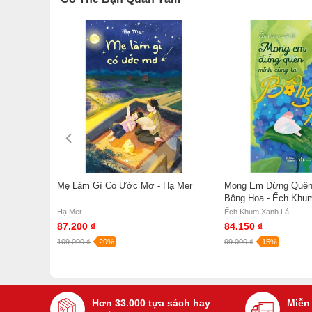
Trang
Mẹ Làm Gì Có Ước Mơ - Hạ Mer
Mong Em Đừng Quên
Bông Hoa - Ếch Khu
Hạ Mer
Ếch Khum Xanh Lá
87.200 ₫
84.150 ₫
109.000 ₫
-20%
99.000 ₫
-15%
Hơn 33.000 tựa sách hay
Miễn