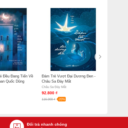
ôi Đều Đang Tiến Về
Đám Trẻ Vượt Đại Dương Đen -
han Quốc Dũng
Châu Sa Đáy Mắt
Châu Sa Đáy Mắt
92.800 ₫
116.000 ₫
-20%
Đổi trả nhanh chóng