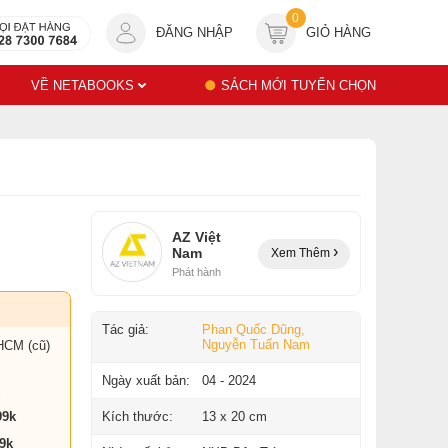
0
ĐĂNG NHẬP
GIỎ HÀNG
VỀ NETABOOKS
SÁCH MỚI TUYỂN CHỌN
AZ Việt
Nam
Xem Thêm
Phát hành
Tác giả:
Phan Quốc Dũng,
Nguyễn Tuấn Nam
HCM (cũ)
Ngày xuất bản:
04 - 2024
99k
Kích thước:
13 x 20 cm
9k