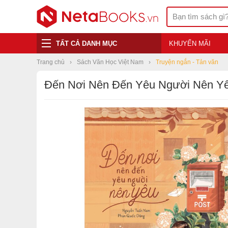
TẤT CẢ DANH MỤC
KHUYẾN MÃI
Trang chủ
Sách Văn Học Việt Nam
Truyện ngắn - Tản văn
Đến Nơi Nên Đến Yêu Người Nên Y