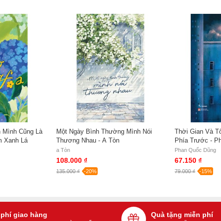
 Mình Cũng Là
Một Ngày Bình Thường Mình Nói
Thời Gian Và T
m Xanh Lá
Thương Nhau - A Tòn
Phía Trước - P
a Tòn
Phan Quốc Dũng
108.000 ₫
67.150 ₫
135.000 ₫
-20%
79.000 ₫
-15%
 phí giao hàng
Quà tặng miễn phí