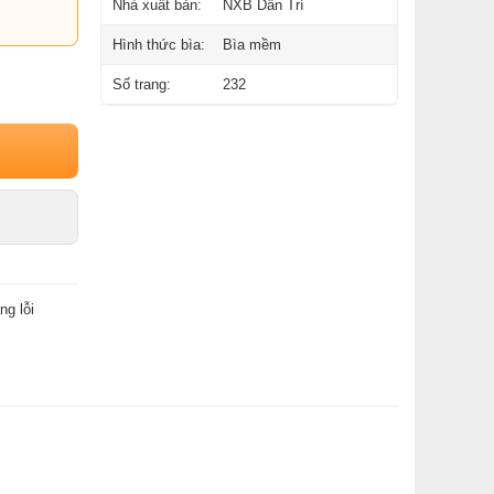
Nhà xuất bản:
NXB Dân Trí
Hình thức bìa:
Bìa mềm
Số trang:
232
ng lỗi