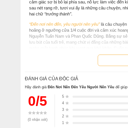
cảm giác sợ bị bỏ lại phía sau, nỗ lực làm việc đến 
sau nét rạng rỡ, tươi vui ấy là những câu chuyện, n
hai chữ
“trưởng thành”
.
“Đến nơi nên đến, yêu người nên yêu”
là câu chuyện 
hoảng ở ngưỡng cửa 1/4 cuộc đời và cảm xúc hoang
Nguyễn Tuấn Nam và Phan Quốc Dũng. Bằng sự sẻ chi
lưu bút của tuổi trẻ, mang chút vị đắng của những bà
nước mắt hạnh phúc khi vượt qua khó khăn. Cuốn sác
tan chảy trong niềm hạnh phúc khi ở bên những người
Tác giả Nguyễn Tuấn Nam và Phan Quốc Dũng cũng n
yêu. Để rồi sau bao lần lần chia ly, bạn nhận ra chú
đã nắm được nghệ thuật yêu thương bản thân, bạn sẽ
ĐÁNH GIÁ CỦA ĐỘC GIẢ
đối xử tử tế với mọi người xung quanh. Đó cũng là 
Hãy đánh giá
Đến Nơi Nên Đến Yêu Người Nên Yêu
để giúp
“Đến nơi nên đến, yêu người nên yêu”
là cuốn cẩm na
0/5
5
trên hành trình đi tìm kiếm bản thể hoàn hảo của mì
4
chọn, như chọn an nhàn hay vất vả, chọn tình yêu ha
3
chọn trên đường đời. Bất kể quyết định ấy đưa bạn đế
2
cần, biết đủ để dừng lại đúng lúc, từ đó cuộc sống s
(0 nhận xét)
1
Hy vọng sau khi gập lại những trang sách cuối cùn