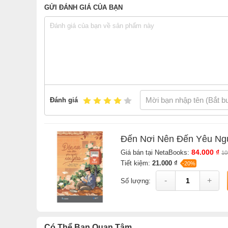
GỬI ĐÁNH GIÁ CỦA BẠN
tuổi trẻ, vì bạn xứng đáng với những điều đẹp đẽ nh
Sách
Đến Nơi Nên Đến Yêu Người Nên Yêu
của tác gi
NetaBooks với ưu đãi Bao sách miễn phí và Gian hàng N
Đánh giá
Đến Nơi Nên Đến Yêu Ng
84.000 ₫
Giá bán tại NetaBooks:
10
Tiết kiệm:
21.000 ₫
-20%
-
+
Số lượng:
Có Thể Bạn Quan Tâm