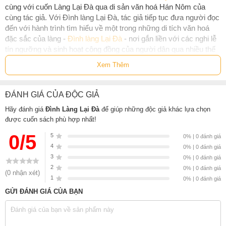
cùng với cuốn Làng Lại Đà qua di sản văn hoá Hán Nôm của
cùng tác giả. Với Đình làng Lại Đà, tác giả tiếp tục đưa người đọc
đến với hành trình tìm hiểu về một trong những di tích văn hoá
đặc sắc của làng -
Đình làng Lại Đà
- nơi gắn liền với các nghi lễ
tín ngưỡng và sinh hoạt cộng đồng của người dân qua nhiều thế
hệ.
Xem Thêm
Cuốn sách
Đình làng Lại Đà
gồm bốn phần:
ĐÁNH GIÁ CỦA ĐỘC GIẢ
Phần một giới thiệu tổng quan về đình làng Việt, làm nền tảng
lí luận cho việc nghiên cứu đình làng Lại Đà;
Hãy đánh giá
Đình Làng Lại Đà
để giúp những độc giả khác lựa chọn
được cuốn sách phù hợp nhất!
Phần hai đi sâu vào lịch sử và niên đại của đình làng Lại Đà,
khám phá các yếu tố liên quan đến vị trí, thế đất, hướng,...
0/5
5
0% | 0 đánh giá
cũng như kiến trúc đặc trưng của công trình này qua các
4
0% | 0 đánh giá
thời kì;
3
0% | 0 đánh giá
Phần ba làm sáng tỏ di sản văn hoá Hán Nôm của đình làng
2
0% | 0 đánh giá
(0 nhận xét)
Lại Đà, góp phần nhằm bảo tồn và phát huy những giá trị
1
0% | 0 đánh giá
truyền thống của làng;
GỬI ĐÁNH GIÁ CỦA BẠN
Phần bốn phân tích các cổ lễ và nghi thức được thực hiện tại
đình làng xưa và nay, qua đó nhằm khôi phục và làm sáng tỏ
những phong tục, tập quán đã từng là một phần không thể