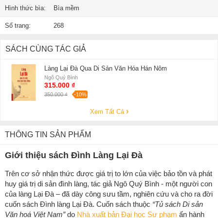
Hình thức bìa:
Bìa mềm
Số trang:
268
SÁCH CÙNG TÁC GIẢ
Làng Lại Đà Qua Di Sản Văn Hóa Hán Nôm
Ngô Quý Bình
315.000 ₫
350.000 ₫
-10%
Xem Tất Cả
THÔNG TIN SẢN PHẨM
Giới thiệu sách Đình Làng Lại Đà
Trên cơ sở nhận thức được giá trị to lớn của việc bảo tồn và phát
huy giá trị di sản đình làng, tác giả Ngô Quý Bình - một người con
của làng Lại Đà – đã dày công sưu tầm, nghiên cứu và cho ra đời
cuốn sách Đình làng Lại Đà. Cuốn sách thuộc
“Tủ sách Di sản
Văn hoá Việt Nam”
do
Nhà xuất bản Đại học Sư phạm
ấn hành