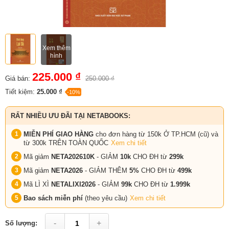
Xem thêm
hình
225.000 ₫
Giá bán:
250.000 ₫
Tiết kiệm:
25.000 ₫
-10%
RẤT NHIỀU ƯU ĐÃI TẠI NETABOOKS:
MIỄN PHÍ GIAO HÀNG
cho đơn hàng từ 150k Ở TP.HCM (cũ) và
từ 300k TRÊN TOÀN QUỐC
Xem chi tiết
Mã giảm
NETA202610K
- GIẢM
10k
CHO ĐH từ
299k
Mã giảm
NETA2026
- GIẢM THÊM
5%
CHO ĐH từ
499k
Mã LÌ XÌ
NETALIXI2026
- GIẢM
99k
CHO
ĐH từ
1.999k
Bao sách miễn phí
(theo yêu cầu)
Xem chi tiết
-
+
Số lượng: