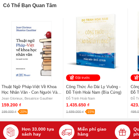
Có Thể Bạn Quan Tâm
Đặt trước
Thuật Ngữ Pháp-Việt Về Khoa
Công Thức Áo Dài Ly Vuông -
Công
Học Nhân Văn - Con Người Và
Đỗ Trịnh Hoài Nam (Bìa Cứng)
Đỗ T
Xã Hội - Jean Glorieux,
Jean Glorieux, Besatrice Gauthier
Đỗ Trịnh Hoài Nam
Đỗ T
Besatrice Gauthier
159.200 ₫
1.435.650 ₫
423
199.000 ₫
-20%
1.689.000 ₫
-15%
498.0
Hơn 33.000 tựa
Miễn phí giao
Qu
sách hay
hàng
ph