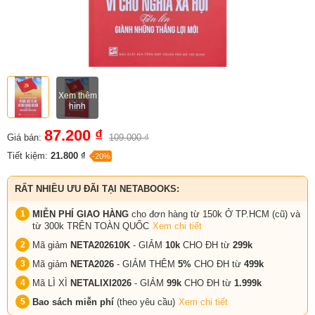
Xem thêm
hình
87.200 ₫
Giá bán:
109.000 ₫
Tiết kiệm:
21.800 ₫
-20%
RẤT NHIỀU ƯU ĐÃI TẠI NETABOOKS:
MIỄN PHÍ GIAO HÀNG
cho đơn hàng từ 150k Ở TP.HCM (cũ) và
từ 300k TRÊN TOÀN QUỐC
Xem chi tiết
Mã giảm
NETA202610K
- GIẢM
10k
CHO ĐH từ
299k
Mã giảm
NETA2026
- GIẢM THÊM
5%
CHO ĐH từ
499k
Mã LÌ XÌ
NETALIXI2026
- GIẢM
99k
CHO
ĐH từ
1.999k
Bao sách miễn phí
(theo yêu cầu)
Xem chi tiết