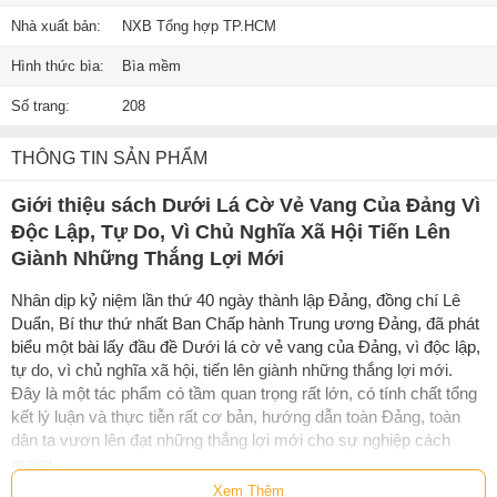
Nhà xuất bản:
NXB Tổng hợp TP.HCM
Hình thức bìa:
Bìa mềm
Số trang:
208
THÔNG TIN SẢN PHẨM
Giới thiệu sách Dưới Lá Cờ Vẻ Vang Của Đảng Vì
Độc Lập, Tự Do, Vì Chủ Nghĩa Xã Hội Tiến Lên
Giành Những Thắng Lợi Mới
Nhân dịp kỷ niệm lần thứ 40 ngày thành lập Đảng, đồng chí Lê
Duẩn, Bí thư thứ nhất Ban Chấp hành Trung ương Đảng, đã phát
biểu một bài lấy đầu đề Dưới lá cờ vẻ vang của Đảng, vì độc lập,
tự do, vì chủ nghĩa xã hội, tiến lên giành những thắng lợi mới.
Đây là một tác phẩm có tầm quan trọng rất lớn, có tính chất tổng
kết lý luận và thực tiễn rất cơ bản, hướng dẫn toàn Đảng, toàn
dân ta vươn lên đạt những thắng lợi mới cho sự nghiệp cách
mạng.
Xem Thêm