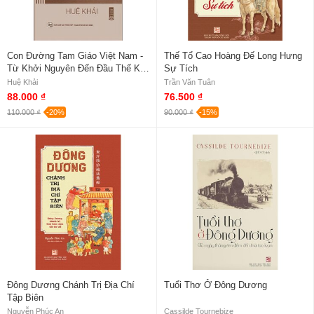
Con Đường Tam Giáo Việt Nam -
Thế Tổ Cao Hoàng Đế Long Hưng
Từ Khởi Nguyên Đến Đầu Thế Kỷ
Sự Tích
XX
Huệ Khải
Trần Văn Tuân
88.000 ₫
76.500 ₫
110.000 ₫
-20%
90.000 ₫
-15%
Đông Dương Chánh Trị Địa Chí
Tuổi Thơ Ở Đông Dương
Tập Biên
Nguyễn Phúc An
Cassilde Tournebize