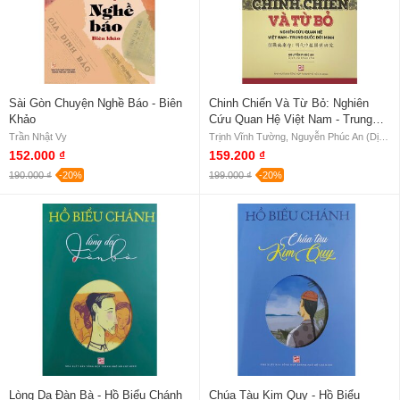
Sài Gòn Chuyện Nghề Báo - Biên
Chinh Chiến Và Từ Bỏ: Nghiên
Khảo
Cứu Quan Hệ Việt Nam - Trung
Quốc Đời Minh
Trần Nhật Vy
Trịnh Vĩnh Tường, Nguyễn Phúc An (Dịch và khảo chú)
152.000 ₫
159.200 ₫
190.000 ₫
-20%
199.000 ₫
-20%
Lòng Dạ Đàn Bà - Hồ Biểu Chánh
Chúa Tàu Kim Quy - Hồ Biểu