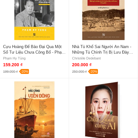
Cựu Hoàng Đế Bảo Đại Qua Một
Nhà Tù Khổ Sai Người An Nam -
Số Tư Liệu Chưa Công Bố - Phạm
Những Tù Chính Trị Bị Lưu Đày
Hy Tùng
Cuối Cùng Ở Guyan - Christèle
Phạm Hy Tùng
Christèle Dedebant
Dedebant
159.200 ₫
200.000 ₫
199.000 ₫
-20%
250.000 ₫
-20%