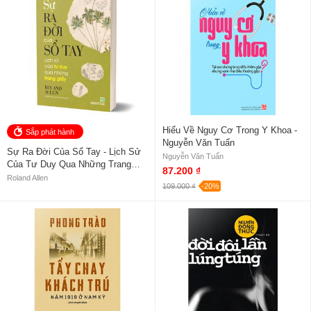
Hiểu Về Nguy Cơ Trong Y Khoa -
Sắp phát hành
Nguyễn Văn Tuấn
Sự Ra Đời Của Sổ Tay - Lịch Sử
Nguyễn Văn Tuấn
Của Tư Duy Qua Những Trang
87.200 ₫
Giấy - Roland Allen
Roland Allen
109.000 ₫
-20%