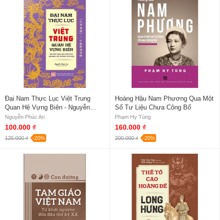
Đại Nam Thực Lục Việt Trung
Hoàng Hậu Nam Phương Qua Một
Quan Hệ Vựng Biên - Nguyễn
Số Tư Liệu Chưa Công Bố
Phúc An
Nguyễn Phúc An
Phạm Hy Tùng
100.000 ₫
160.000 ₫
125.000 ₫
-20%
200.000 ₫
-20%