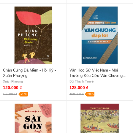
Chân Cứng Đá Mềm - Hồi Ký -
Văn Học Sử Việt Nam - Môi
Xuân Phượng
Trường Kêu Cứu Văn Chương
Đáp Lời
Xuân Phượng
Bùi Thanh Truyền
120.000 ₫
128.000 ₫
150.000 ₫
-20%
160.000 ₫
-20%