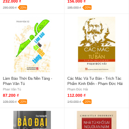
232.000 ₫
156.000 ₫
290.000 ₫
-20%
195.000 ₫
-20%
Làm Báo Thời Đa Nền Tảng -
Các Mác Và Tư Bản - Trích Tác
Phan Văn Tú
Phẩm Kinh Điển - Phạm Đức Hải
Phan Văn Tú
Phạm Đức Hải
87.200 ₫
112.000 ₫
109.000 ₫
-20%
140.000 ₫
-20%