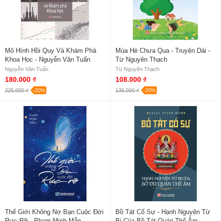
Mô Hình Hồi Quy Và Khám Phá
Mùa Hè Chưa Qua - Truyện Dài -
Khoa Học - Nguyễn Văn Tuấn
Từ Nguyên Thạch
Nguyễn Văn Tuấn
Từ Nguyên Thạch
180.000 ₫
108.000 ₫
225.000 ₫
-20%
135.000 ₫
-20%
Thế Giới Không Nợ Bạn Cuộc Đời
Bồ Tát Cố Sự - Hạnh Nguyện Từ
Rực Rỡ - Phạm Minh Mẫn
Bi Của Bồ Tát Quán Thế Âm -