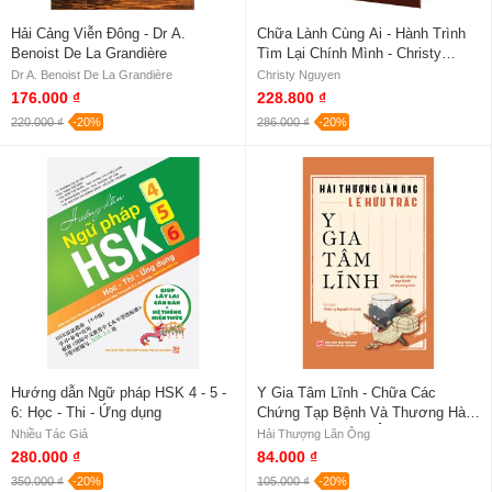
Hải Cảng Viễn Đông - Dr A.
Chữa Lành Cùng Ai - Hành Trình
Benoist De La Grandière
Tìm Lại Chính Mình - Christy
Nguyen (Bìa Cứng)
Dr A. Benoist De La Grandière
Christy Nguyen
176.000 ₫
228.800 ₫
220.000 ₫
-20%
286.000 ₫
-20%
Hướng dẫn Ngữ pháp HSK 4 - 5 -
Y Gia Tâm Lĩnh - Chữa Các
6: Học - Thi - Ứng dụng
Chứng Tạp Bệnh Và Thương Hàn
- Hải Thượng Lãn Ông
Nhiều Tác Giả
Hải Thượng Lãn Ông
280.000 ₫
84.000 ₫
350.000 ₫
-20%
105.000 ₫
-20%