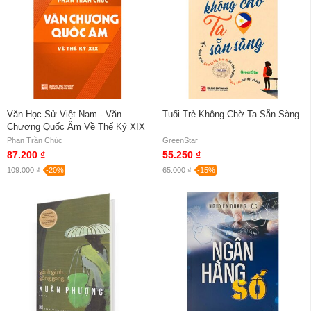
Văn Học Sử Việt Nam - Văn
Tuổi Trẻ Không Chờ Ta Sẵn Sàng
Chương Quốc Âm Về Thế Kỷ XIX
Phan Trần Chúc
GreenStar
87.200 ₫
55.250 ₫
109.000 ₫
-20%
65.000 ₫
-15%