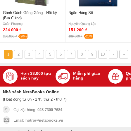
Gánh Gánh Gồng Gồng - Hồi ký
Ngân Hàng Số
(Bìa Cứng)
Xuân Phượng
Nguyễn Quang Lộc
224.000 ₫
151.200 ₫
280.000 ₫
-20%
189.000 ₫
-20%
1
2
3
4
5
6
7
8
9
10
›
»
Hơn 33.000 tựa
Miễn phí giao
Qu
sách hay
hàng
ph
Nhà sách NetaBooks Online
(Hoạt động từ 8h - 17h, thứ 2 - thứ 7)
Gọi đặt hàng:
028 7300 7684
Email:
hotro@netabooks.vn