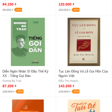
84.150 ₫
120.000 ₫
99.000 ₫
-15%
150.000 ₫
-20%
Diễn Ngôn Nhân Sĩ Đầu Thế Kỷ
Tục Lên Đồng Và Lễ Gọi Hồn Của
XX - Tiếng Gọi Đàn
Người Việt
Dương Bá Trạc
Kiều Thu Hoạch
87.200 ₫
143.200 ₫
109.000 ₫
-20%
179.000 ₫
-20%