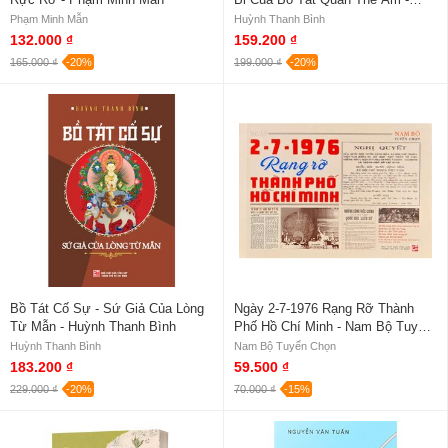
Huỳnh Thanh Bình
Phạm Minh Mẫn
Huỳnh Thanh Bình
132.000 ₫
159.200 ₫
165.000 ₫
-20%
199.000 ₫
-20%
Bồ Tát Cố Sự - Sứ Giả Của Lòng
Ngày 2-7-1976 Rạng Rỡ Thành
Từ Mẫn - Huỳnh Thanh Bình
Phố Hồ Chí Minh - Nam Bộ Tuyển
Chọn
Huỳnh Thanh Bình
Nam Bộ Tuyển Chọn
183.200 ₫
59.500 ₫
229.000 ₫
-20%
70.000 ₫
-15%