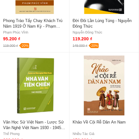
Phong Trào Tẩy Chay Khách Trú
Đời Đôi Lần Lúng Túng - Nguyễn
Năm 1919 Ở Nam Kỳ - Phạm
Đông Thức
Phúc Vĩnh
Phạm Phúc Vĩnh
Nguyễn Đông Thức
95.200 ₫
119.200 ₫
119.000 ₫
-20%
149.000 ₫
-20%
Văn Học Sử Việt Nam - Lược Sử
Khảo Về Cội Rễ Dân An Nam
Văn Nghệ Việt Nam 1930 - 1945 -
Thế Phong (Bộ 2 Quyển)
Thế Phong
Nhiều Tác Giả