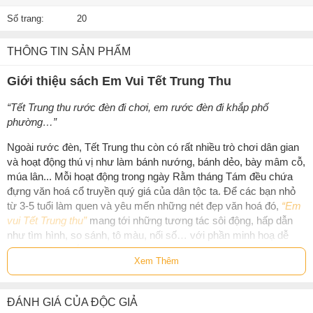
Số trang:
20
THÔNG TIN SẢN PHẨM
Giới thiệu sách Em Vui Tết Trung Thu
“Tết Trung thu rước đèn đi chơi, em rước đèn đi khắp phố
phường…”
Ngoài rước đèn, Tết Trung thu còn có rất nhiều trò chơi dân gian
và hoạt động thú vị như làm bánh nướng, bánh dẻo, bày mâm cỗ,
múa lân... Mỗi hoạt động trong ngày Rằm tháng Tám đều chứa
đựng văn hoá cổ truyền quý giá của dân tộc ta. Để các bạn nhỏ
từ 3-5 tuổi làm quen và yêu mến những nét đẹp văn hoá đó,
“Em
vui Tết Trung thu”
mang tới những tương tác sôi động, hấp dẫn
như tìm hình, so sánh, tô màu, nối số… với phần minh hoạ dễ
thương, đẹp mắt.
Xem Thêm
Bé hãy cùng bố mẹ tham gia những tương tác sôi động về Trung
thu qua cuốn sách đặc biệt này nhé!
ĐÁNH GIÁ CỦA ĐỘC GIẢ