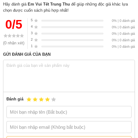
Hãy đánh giá
Sách
Em Vui Tết Trung Thu
Em Vui Tết Trung Thu
của tác giả
để giúp những độc giả khác lựa
Chị Hằng, Chú Cuội
, có
chọn được cuốn sách phù hợp nhất!
bán tại Nhà sách online NetaBooks với ưu đãi Bao sách miễn phí và
Gian hàng NetaBooks tại Tiki với ưu đãi Bao sách miễn phí và tặng
0/5
5
0% | 0 đánh giá
Bookmark
4
0% | 0 đánh giá
3
0% | 0 đánh giá
2
0% | 0 đánh giá
(0 nhận xét)
1
0% | 0 đánh giá
GỬI ĐÁNH GIÁ CỦA BẠN
Đánh giá