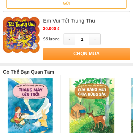
GỬI
Em Vui Tết Trung Thu
30.000 ₫
-
+
Số lượng:
CHỌN MUA
Có Thể Bạn Quan Tâm