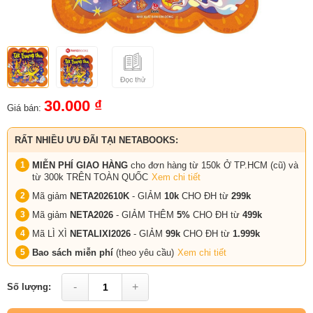
30.000 ₫
Giá bán:
RẤT NHIỀU ƯU ĐÃI TẠI NETABOOKS:
MIỄN PHÍ GIAO HÀNG
cho đơn hàng từ 150k Ở TP.HCM (cũ) và
từ 300k TRÊN TOÀN QUỐC
Xem chi tiết
Mã giảm
NETA202610K
- GIẢM
10k
CHO ĐH từ
299k
Mã giảm
NETA2026
- GIẢM THÊM
5%
CHO ĐH từ
499k
Mã LÌ XÌ
NETALIXI2026
- GIẢM
99k
CHO
ĐH từ
1.999k
Bao sách miễn phí
(theo yêu cầu)
Xem chi tiết
-
+
Số lượng: