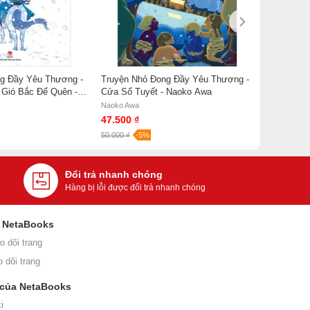
g Đầy Yêu Thương -
Truyện Nhỏ Đong Đầy Yêu Thương -
 Gió Bắc Để Quên -
Cửa Sổ Tuyết - Naoko Awa
Naoko Awa
47.500 ₫
50.000 ₫
-5%
Đổi trả nhanh chóng
Hàng bị lỗi được đổi trả nhanh chóng
i NetaBooks
o dõi trang
o dõi trang
 của NetaBooks
i