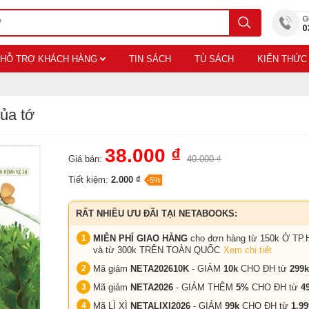
HỖ TRỢ KHÁCH HÀNG
TIN SÁCH
TỦ SÁCH
KIẾN THỨC
ủa tớ
38.000 ₫
Giá bán:
40.000 ₫
Tiết kiệm:
2.000 ₫
-5%
RẤT NHIỀU ƯU ĐÃI TẠI NETABOOKS:
MIỄN PHÍ GIAO HÀNG
cho đơn hàng từ 150k Ở TP.
và từ 300k TRÊN TOÀN QUỐC
Xem chi tiết
Mã giảm
NETA202610K
- GIẢM
10k
CHO ĐH từ
299k
Mã giảm
NETA2026
- GIẢM THÊM
5%
CHO ĐH từ
4
Mã LÌ XÌ
NETALIXI2026
- GIẢM
99k
CHO
ĐH từ
1.99