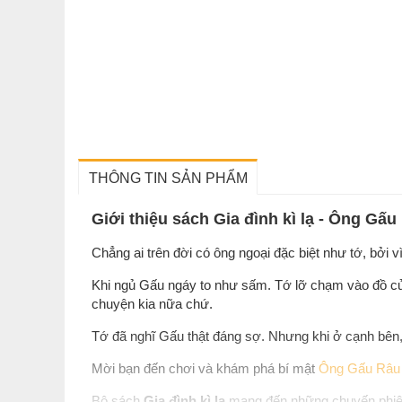
THÔNG TIN SẢN PHẨM
Giới thiệu sách Gia đình kì lạ - Ông Gấ
Chẳng ai trên đời có ông ngoại đặc biệt như tớ, bởi
Khi ngủ Gấu ngáy to như sấm. Tớ lỡ chạm vào đồ của
chuyện kia nữa chứ.
Tớ đã nghĩ Gấu thật đáng sợ. Nhưng khi ở cạnh bên,
Mời bạn đến chơi và khám phá bí mật
Ông Gấu Râu
Bộ sách
Gia đình kì lạ
mang đến những chuyến phiêu l