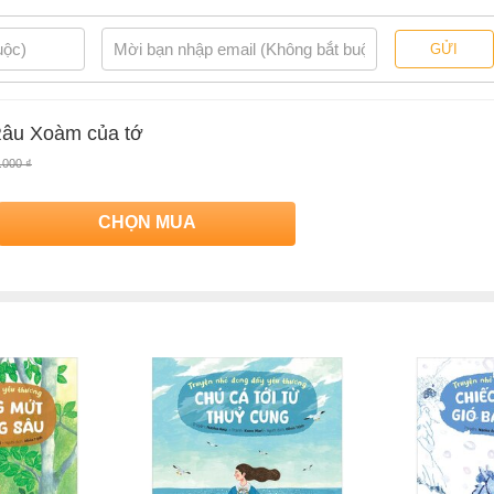
GỬI
 Râu Xoàm của tớ
.000 ₫
CHỌN MUA