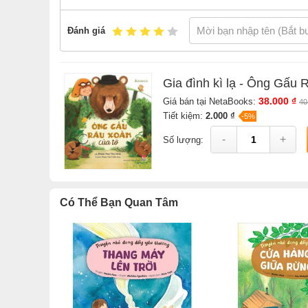
Đánh giá
Gia đình kì lạ - Ông Gấu
38.000 ₫
Giá bán tại NetaBooks:
40
Tiết kiệm:
2.000 ₫
-5%
-
+
Số lượng:
Có Thể Bạn Quan Tâm