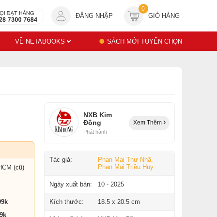
0
ĐĂNG NHẬP
GIỎ HÀNG
VỀ NETABOOKS
SÁCH MỚI TUYỂN CHỌN
NXB Kim
Đồng
Xem Thêm
Phát hành
Tác giả:
Phan Mai Thư Nhã,
Phan Mai Triều Huy
HCM (cũ)
Ngày xuất bản:
10 - 2025
99k
Kích thước:
18.5 x 20.5 cm
9k