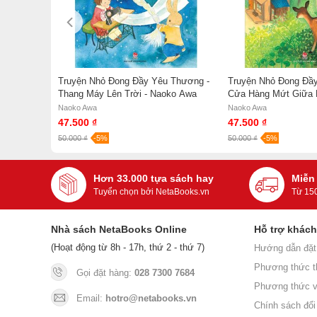
h Đàn Tái
Truyện Nhỏ Đong Đầy Yêu Thương -
Truyện Nhỏ Đong Đầ
Thang Máy Lên Trời - Naoko Awa
Cửa Hàng Mứt Giữa 
Naoko Awa
g Huyền
Naoko Awa
Naoko Awa
47.500 ₫
47.500 ₫
50.000 ₫
-5%
50.000 ₫
-5%
Hơn 33.000 tựa sách hay
Miễn
Tuyển chọn bởi NetaBooks.vn
Từ 15
Nhà sách NetaBooks Online
Hỗ trợ khác
(Hoạt động từ 8h - 17h, thứ 2 - thứ 7)
Hướng dẫn đặt
Phương thức t
Gọi đặt hàng:
028 7300 7684
Phương thức v
Email:
hotro@netabooks.vn
Chính sách đổi 