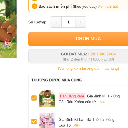
Bao sách miễn phí
(theo yêu cầu)
Xem chi tiết
-
+
Số lượng:
CHỌN MUA
028 7300 7684
GỌI ĐẶT MUA:
(thứ 2 đến thứ 7 | 8:00 - 17:00)
(Vui lòng xem hướng dẫn mua hàng)
THƯỜNG ĐƯỢC MUA CÙNG
Bạn đang xem
Gia đình kì lạ - Ông
Gấu Râu Xoàm của tớ
-5%
Gia Đình Kì Lạ - Bà Thỏ Tai Hồng
Của Tớ
-5%