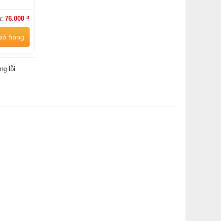
n:
76.000 ₫
iỏ hàng
ng lỗi