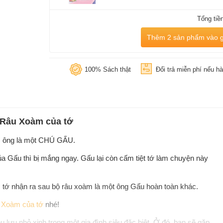
Tổng tiề
Thêm 2 sản phẩm vào g
100% Sách thật
Đổi trả miễn phí nếu hà
u Râu Xoàm của tớ
 vì ông là một CHÚ GẤU.
 Gấu thì bị mắng ngay. Gấu lại còn cấm tiệt tớ làm chuyện này
 tớ nhận ra sau bộ râu xoàm là một ông Gấu hoàn toàn khác.
 Xoàm của tớ
nhé!
ưu nhỏ xinh trong một gia đình siêu đặc biệt. Ở đó, bạn sẽ gặp