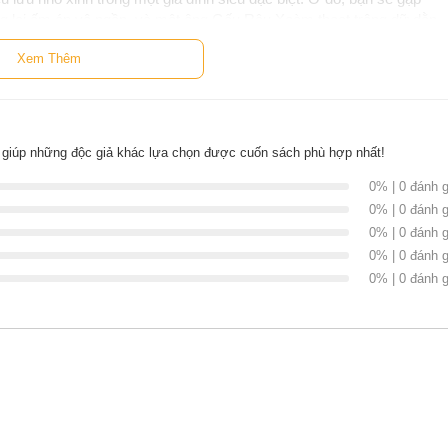
 lại ấm áp vô ngần, và một ông Gấu Râu Xoàm thoạt trông dữ dằn
 dỏm, ấm áp tình thân sẽ khiến bạn mỉm cười và muốn chạy đến ôm
Xem Thêm
giúp những độc giả khác lựa chọn được cuốn sách phù hợp nhất!
0% | 0 đánh g
c giả
Phan Mai Thư Nhã, Phan Mai Triều Huy
, có bán tại Nhà sách
0% | 0 đánh g
hàng NetaBooks tại Tiki với ưu đãi Bao sách miễn phí và tặng Bookmark
0% | 0 đánh g
0% | 0 đánh g
0% | 0 đánh g