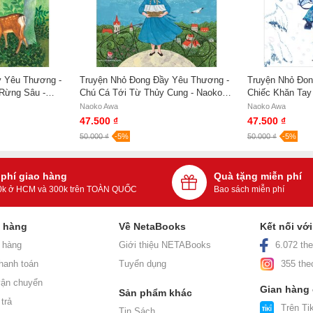
y Yêu Thương -
Truyện Nhỏ Đong Đầy Yêu Thương -
Truyện Nhỏ Đon
Rừng Sâu -
Chú Cá Tới Từ Thủy Cung - Naoko
Chiếc Khăn Tay
Awa
Naoko Awa
Naoko Awa
Naoko Awa
47.500 ₫
47.500 ₫
50.000 ₫
-5%
50.000 ₫
-5%
 phí giao hàng
Quà tặng miễn phí
0k ở HCM và 300k trên TOÀN QUỐC
Bao sách miễn phí
h hàng
Về NetaBooks
Kết nối vớ
 hàng
Giới thiệu NETABooks
6.072 the
hanh toán
Tuyển dụng
355 the
ận chuyển
Gian hàng
Sản phẩm khác
trả
Trên Tik
Tin Sách