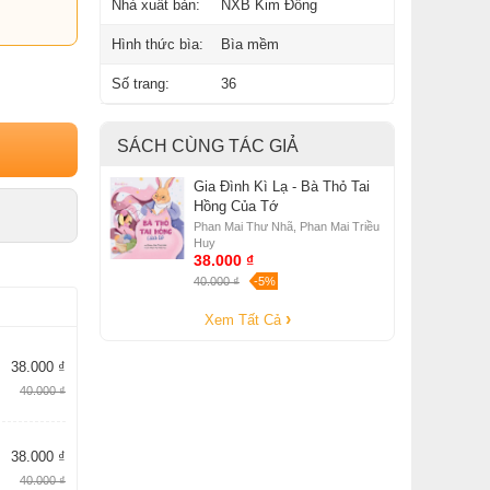
Nhà xuất bản:
NXB Kim Đồng
Hình thức bìa:
Bìa mềm
Số trang:
36
SÁCH CÙNG TÁC GIẢ
Gia Đình Kì Lạ - Bà Thỏ Tai
Hồng Của Tớ
Phan Mai Thư Nhã, Phan Mai Triều
Huy
38.000 ₫
40.000 ₫
-5%
Xem Tất Cả
38.000 ₫
40.000 ₫
38.000 ₫
40.000 ₫