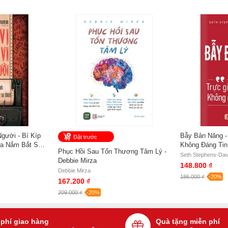
ãi Bao sách miễn phí và tặng Bookmark
gười - Bí Kíp
Bẫy Bản Năng -
Đặt trước
ia Nắm Bắt Sự
Không Đáng Tin
Phục Hồi Sau Tổn Thương Tâm Lý -
Stephens-David
Seth Stephens-Dav
Debbie Mirza
148.800 ₫
Debbie Mirza
186.000 ₫
-20%
167.200 ₫
209.000 ₫
-20%
 phí giao hàng
Quà tặng miễn phí