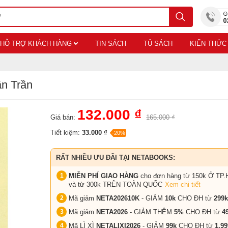
HỖ TRỢ KHÁCH HÀNG
TIN SÁCH
TỦ SÁCH
KIẾN THỨC
ần Trần
132.000 ₫
Giá bán:
165.000 ₫
Tiết kiệm:
33.000 ₫
-20%
RẤT NHIỀU ƯU ĐÃI TẠI NETABOOKS:
MIỄN PHÍ GIAO HÀNG
cho đơn hàng từ 150k Ở TP.
và từ 300k TRÊN TOÀN QUỐC
Xem chi tiết
Mã giảm
NETA202610K
- GIẢM
10k
CHO ĐH từ
299k
Mã giảm
NETA2026
- GIẢM THÊM
5%
CHO ĐH từ
4
Mã LÌ XÌ
NETALIXI2026
- GIẢM
99k
CHO
ĐH từ
1.99