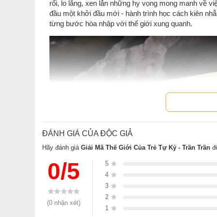
rối, lo lắng, xen lẫn những hy vọng mong manh về vi
đầu một khởi đầu mới - hành trình học cách kiên n
từng bước hòa nhập với thế giới xung quanh.
ĐÁNH GIÁ CỦA ĐỘC GIẢ
Hãy đánh giá
Giải Mã Thế Giới Của Trẻ Tự Kỷ - Trần Trần
để
0/5
5
4
3
2
(0 nhận xét)
1