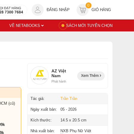
0
ĐĂNG NHẬP
GIỎ HÀNG
VỀ NETABOOKS
SÁCH MỚI TUYỂN CHỌN
AZ Việt
Nam
Xem Thêm
Phát hành
Tác giả:
Trần Trần
HCM (cũ)
Ngày xuất bản:
05 - 2026
Kích thước:
14.5 x 20.5 cm
99k
Nhà xuất bản:
NXB Phụ Nữ Việt
9k