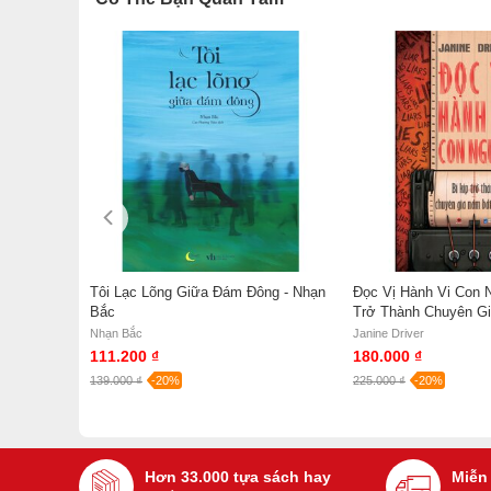
sách miễn phí và Gian hàng NetaBooks tại Tiki với ưu đ
 Thấu Hiểu
Tôi Lạc Lõng Giữa Đám Đông - Nhạn
Đọc Vị Hành Vi Con N
ống - Ban
Bắc
Trở Thành Chuyên G
Thật - Janine Driver
Nhạn Bắc
Janine Driver
111.200 ₫
180.000 ₫
139.000 ₫
-20%
225.000 ₫
-20%
Hơn 33.000 tựa sách hay
Miễn