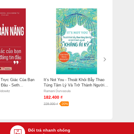
 Trực Giác Của Bạn
It’s Not You - Thoát Khỏi Bẫy Thao
 Đâu - Seth
Túng Tâm Lý Và Trở Thành Người
owitz
Kháng Ái Kỉ - Ramani Durvasula
idowitz
Ramani Durvasula
182.400 ₫
228.000 ₫
-20%
Đổi trả nhanh chóng