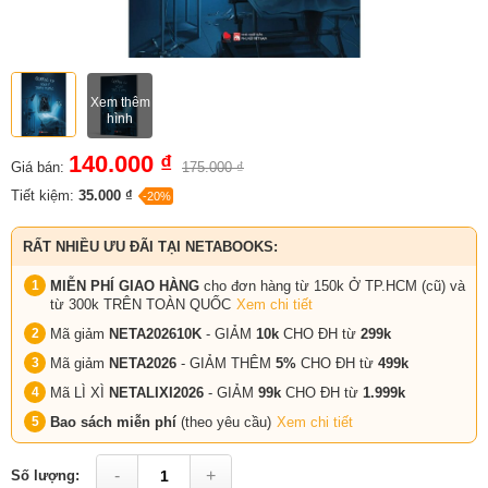
Xem thêm
hình
140.000 ₫
Giá bán:
175.000 ₫
Tiết kiệm:
35.000 ₫
-20%
RẤT NHIỀU ƯU ĐÃI TẠI NETABOOKS:
MIỄN PHÍ GIAO HÀNG
cho đơn hàng từ 150k Ở TP.HCM (cũ) và
từ 300k TRÊN TOÀN QUỐC
Xem chi tiết
Mã giảm
NETA202610K
- GIẢM
10k
CHO ĐH từ
299k
Mã giảm
NETA2026
- GIẢM THÊM
5%
CHO ĐH từ
499k
Mã LÌ XÌ
NETALIXI2026
- GIẢM
99k
CHO
ĐH từ
1.999k
Bao sách miễn phí
(theo yêu cầu)
Xem chi tiết
-
+
Số lượng: