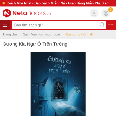
Sách Mới Nhất - Bao Sách Miễn Phí - Giao Hàng Miễn Phí. Xem Ngay
0
Trang chủ
Sách Văn học nước ngoài
Giả tưởng - Kinh dị
Gương Kia Ngự Ở Trên Tường