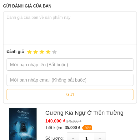
Gian hàng NetaBooks tại Tiki với ưu đãi Bao sách miễn phí và tặng
GỬI ĐÁNH GIÁ CỦA BẠN
Bookmark
Đánh giá
GỬI
Gương Kia Ngự Ở Trên Tường
140.000 ₫
175.000 ₫
Tiết kiệm:
35.000 ₫
-20%
-
+
Số lượng: