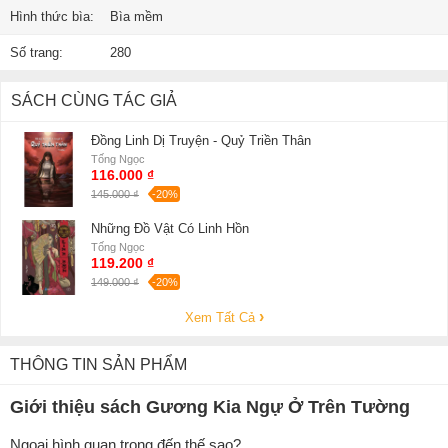
Hình thức bìa:
Bìa mềm
Số trang:
280
SÁCH CÙNG TÁC GIẢ
Đồng Linh Dị Truyện - Quỷ Triền Thân
Tống Ngọc
116.000 ₫
145.000 ₫
-20%
Những Đồ Vật Có Linh Hồn
Tống Ngọc
119.200 ₫
149.000 ₫
-20%
Xem Tất Cả
THÔNG TIN SẢN PHẨM
Giới thiệu sách Gương Kia Ngự Ở Trên Tường
Ngoại hình quan trọng đến thế sao?