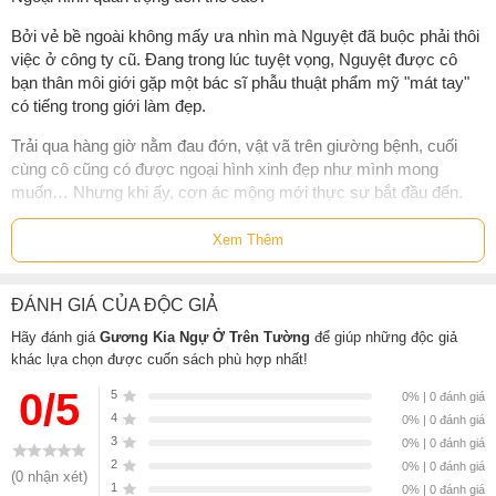
Bởi vẻ bề ngoài không mấy ưa nhìn mà Nguyệt đã buộc phải thôi
việc ở công ty cũ. Đang trong lúc tuyệt vọng, Nguyệt được cô
bạn thân môi giới gặp một bác sĩ phẫu thuật phẩm mỹ "mát tay"
có tiếng trong giới làm đẹp.
Trải qua hàng giờ nằm đau đớn, vật vã trên giường bệnh, cuối
cùng cô cũng có được ngoại hình xinh đẹp như mình mong
muốn… Nhưng khi ấy, cơn ác mộng mới thực sự bắt đầu đến.
Vị bác sĩ phẫu thuật thẩm mỹ nói với cô rằng đó chỉ là tác dụng
Xem Thêm
phụ của thuốc gây tê. Ban đầu cô cũng nghĩ như vậy, cho tới khi
mọi thứ bắt đầu trở nên ‘sống động’ và ‘đáng sợ’ hơn bao giờ.
ĐÁNH GIÁ CỦA ĐỘC GIẢ
"Gương kia ngự ở trên tường"
là tuyển tập gồm hai truyện của tác
Hãy đánh giá
Gương Kia Ngự Ở Trên Tường
để giúp những độc giả
giả trẻ Tống Ngọc. Thông qua câu chuyện tâm linh rùng rợn và
khác lựa chọn được cuốn sách phù hợp nhất!
m. áu me, tác giả truyền tải những thông điệp nóng hổi trong xã
hội hiện nay như: Phẫu thuật thẩm mỹ, hội chứng tâm lý ở người
0/5
5
0% | 0 đánh giá
trẻ, ngh. iện mạng xã hội, bán hàng online...
4
0% | 0 đánh giá
3
0% | 0 đánh giá
Sách
Gương Kia Ngự Ở Trên Tường
của tác giả
Tống Ngọc
, có
2
0% | 0 đánh giá
(0 nhận xét)
bán tại Nhà sách online NetaBooks với ưu đãi Bao sách miễn phí và
1
0% | 0 đánh giá