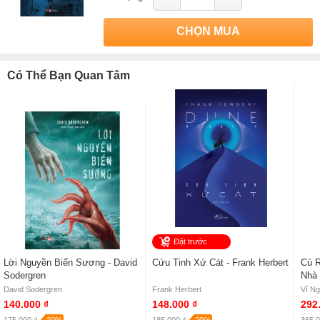
CHỌN MUA
Có Thể Bạn Quan Tâm
Đặt trước
Lời Nguyền Biển Sương - David
Cứu Tinh Xứ Cát - Frank Herbert
Cú R
Sodergren
Nhà 
David Sodergren
Frank Herbert
Vĩ N
140.000 ₫
148.000 ₫
292
175.000 ₫
-20%
185.000 ₫
-20%
365.0