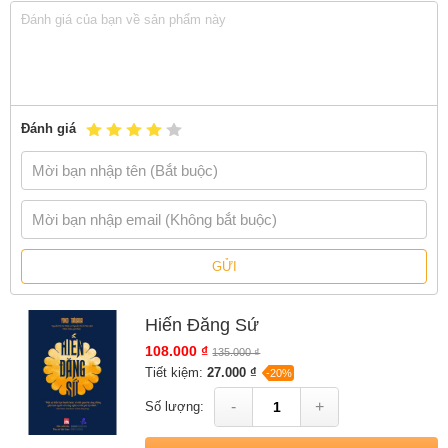
(Trích Lời giới thiệu của NNC Nhật Chiêu)
Sách
Hiến Đăng Sứ
của tác giả
Yoko Tawada
, có bán tại Nhà sách
online NetaBooks với ưu đãi Bao sách miễn phí và Gian hàng
NetaBooks tại Tiki với ưu đãi Bao sách miễn phí và tặng Bookmark
Đánh giá
GỬI
Hiến Đăng Sứ
108.000 ₫
135.000 ₫
Tiết kiệm:
27.000 ₫
-20%
-
+
Số lượng: