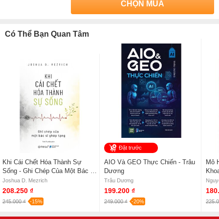
CHỌN MUA
Có Thể Bạn Quan Tâm
Đặt trước
Khi Cái Chết Hóa Thành Sự
AIO Và GEO Thực Chiến - Trâu
Mô 
Sống - Ghi Chép Của Một Bác Sĩ
Dương
Khoa
Ghép Tạng - Joshua D. Mezrich
Joshua D. Mezrich
Trâu Dương
Nguy
208.250 ₫
199.200 ₫
180
245.000 ₫
-15%
249.000 ₫
-20%
225.0