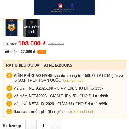
Xem thêm
hình
108.000 ₫
Giá bán:
135.000 ₫
Tiết kiệm:
27.000 ₫
-20%
RẤT NHIỀU ƯU ĐÃI TẠI NETABOOKS:
MIỄN PHÍ GIAO HÀNG
cho đơn hàng từ 150k Ở TP.HCM (cũ) và
từ 300k TRÊN TOÀN QUỐC
Xem chi tiết
Mã giảm
NETA202610K
- GIẢM
10k
CHO ĐH từ
299k
Mã giảm
NETA2026
- GIẢM THÊM
5%
CHO ĐH từ
499k
Mã LÌ XÌ
NETALIXI2026
- GIẢM
99k
CHO
ĐH từ
1.999k
Bao sách miễn phí
(theo yêu cầu)
Xem chi tiết
-
+
Số lượng: