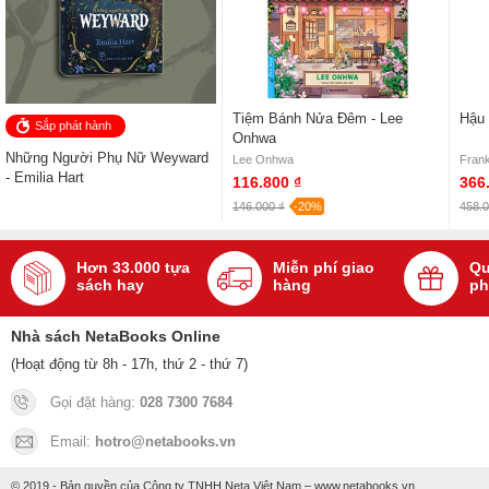
Tiệm Bánh Nửa Đêm - Lee
Hậu 
Sắp phát hành
Onhwa
Những Người Phụ Nữ Weyward
Lee Onhwa
Frank
- Emilia Hart
116.800 ₫
366
146.000 ₫
-20%
458.0
Hơn 33.000 tựa
Miễn phí giao
Qu
sách hay
hàng
ph
Nhà sách NetaBooks Online
(Hoạt động từ 8h - 17h, thứ 2 - thứ 7)
Gọi đặt hàng:
028 7300 7684
Email:
hotro@netabooks.vn
© 2019 - Bản quyền của Công ty TNHH Neta Việt Nam – www.netabooks.vn