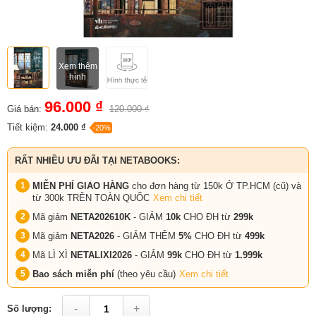
Xem thêm
hình
96.000 ₫
Giá bán:
120.000 ₫
Tiết kiệm:
24.000 ₫
-20%
RẤT NHIỀU ƯU ĐÃI TẠI NETABOOKS:
MIỄN PHÍ GIAO HÀNG
cho đơn hàng từ 150k Ở TP.HCM (cũ) và
từ 300k TRÊN TOÀN QUỐC
Xem chi tiết
Mã giảm
NETA202610K
- GIẢM
10k
CHO ĐH từ
299k
Mã giảm
NETA2026
- GIẢM THÊM
5%
CHO ĐH từ
499k
Mã LÌ XÌ
NETALIXI2026
- GIẢM
99k
CHO
ĐH từ
1.999k
Bao sách miễn phí
(theo yêu cầu)
Xem chi tiết
-
+
Số lượng: