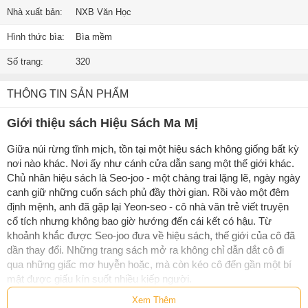
Nhà xuất bản:
NXB Văn Học
Hình thức bìa:
Bìa mềm
Số trang:
320
THÔNG TIN SẢN PHẨM
Giới thiệu sách Hiệu Sách Ma Mị
Giữa núi rừng tĩnh mịch, tồn tại một hiệu sách không giống bất kỳ
nơi nào khác. Nơi ấy như cánh cửa dẫn sang một thế giới khác.
Chủ nhân hiệu sách là Seo-joo - một chàng trai lặng lẽ, ngày ngày
canh giữ những cuốn sách phủ đầy thời gian. Rồi vào một đêm
định mệnh, anh đã gặp lại Yeon-seo - cô nhà văn trẻ viết truyện
cổ tích nhưng không bao giờ hướng đến cái kết có hậu. Từ
khoảnh khắc được Seo-joo đưa về hiệu sách, thế giới của cô đã
dần thay đổi. Những trang sách mở ra không chỉ dẫn dắt cô đi
qua những giấc mơ huyễn hoặc, mà còn kéo cô đến gần một bí
mật được giấu kín suốt nhiều kiếp người.
Xem Thêm