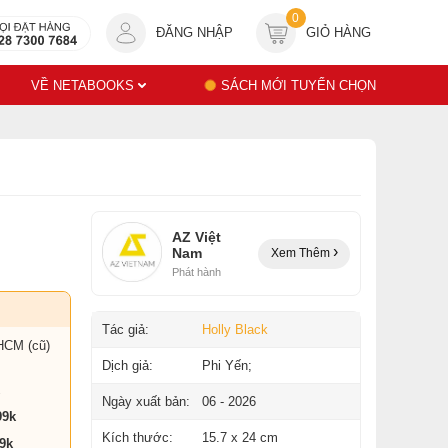
0
ĐĂNG NHẬP
GIỎ HÀNG
VỀ NETABOOKS
SÁCH MỚI TUYỂN CHỌN
AZ Việt
Nam
Xem Thêm
Phát hành
Tác giả:
Holly Black
HCM (cũ)
Dịch giả:
Phi Yến;
Ngày xuất bản:
06 - 2026
99k
Kích thước:
15.7 x 24 cm
9k