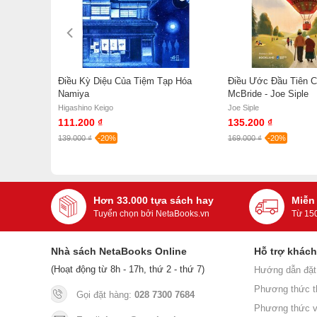
Điều Kỳ Diệu Của Tiệm Tạp Hóa
Điều Ước Đầu Tiên C
Namiya
McBride - Joe Siple
Higashino Keigo
Joe Siple
111.200 ₫
135.200 ₫
139.000 ₫
-20%
169.000 ₫
-20%
Hơn 33.000 tựa sách hay
Miễn
Tuyển chọn bởi NetaBooks.vn
Từ 15
Nhà sách NetaBooks Online
Hỗ trợ khác
(Hoạt động từ 8h - 17h, thứ 2 - thứ 7)
Hướng dẫn đặt
Phương thức t
Gọi đặt hàng:
028 7300 7684
Phương thức v