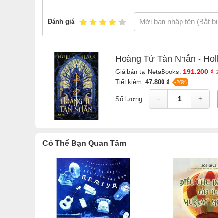
Thông tin tác giả Holly Black
Đánh giá
Holly Black
Holly Black
là tác giả tiểu thuyết giả tưởng bán c
Hoàng Tử Tàn Nhẫn - Holl
England cùng gia đình trong một ngôi nhà có thư v
191.200 ₫
Giá bán tại NetaBooks:
trên toàn thế giới và được chuyển thể thành phim.
Tiết kiệm:
47.800 ₫
-20%
Xem tất cả s
-
+
Số lượng:
Sách
Hoàng Tử Tàn Nhẫn - Holly Black
của tác giả
Hol
phí và Gian hàng NetaBooks tại Tiki với ưu đãi Bao sác
Có Thể Bạn Quan Tâm