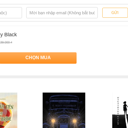
GỬI
hạy số 1 theo tờ The New York Times. Bà hiện sinh sống ở New
y Black
iện bí mật. Các tác phẩm của bà đã được dịch sang 32 ngôn ngữ
239.000 ₫
ách của tác giả Holly Black
CHỌN MUA
ly Black
, có bán tại Nhà sách online NetaBooks với ưu đãi Bao sách miễn
h miễn phí và tặng Bookmark