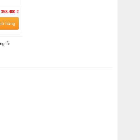
:
358.400 ₫
iỏ hàng
ng lỗi