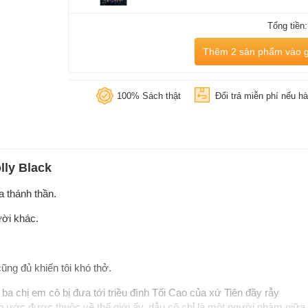
Tổng tiền
Thêm 2 sản phẩm vào g
100% Sách thật
Đổi trả miễn phí nếu hà
lly Black
 thánh thần.
ời khác.
ũng đủ khiến tôi khó thở.
 ba chị em cô bị đưa tới triều đình Tối Cao của xứ Tiên đầy rẫy
o ước được thuộc về thế giới ấy, dẫu cô chỉ là một người phàm giữa