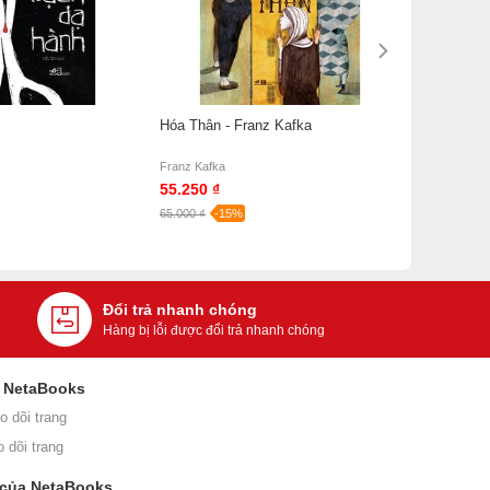
Hóa Thân - Franz Kafka
Franz Kafka
55.250 ₫
65.000 ₫
-15%
Đổi trả nhanh chóng
Hàng bị lỗi được đổi trả nhanh chóng
i NetaBooks
o dõi trang
o dõi trang
 của NetaBooks