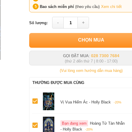
Bao sách miễn phí
(theo yêu cầu)
Xem chi tiết
-
+
Số lượng:
CHỌN MUA
028 7300 7684
GỌI ĐẶT MUA:
(thứ 2 đến thứ 7 | 8:00 - 17:00)
(Vui lòng xem hướng dẫn mua hàng)
THƯỜNG ĐƯỢC MUA CÙNG
Vị Vua Hiểm Ác - Holly Black
-20%
Bạn đang xem
Hoàng Tử Tàn Nhẫn
- Holly Black
-20%