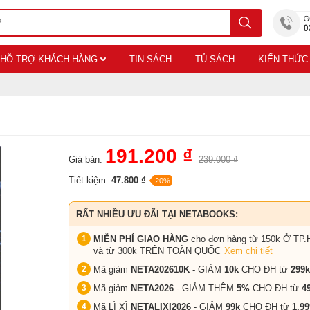
HỖ TRỢ KHÁCH HÀNG
TIN SÁCH
TỦ SÁCH
KIẾN THỨC
191.200 ₫
Giá bán:
239.000 ₫
Tiết kiệm:
47.800 ₫
-20%
RẤT NHIỀU ƯU ĐÃI TẠI NETABOOKS:
MIỄN PHÍ GIAO HÀNG
cho đơn hàng từ 150k Ở TP.
và từ 300k TRÊN TOÀN QUỐC
Xem chi tiết
Mã giảm
NETA202610K
- GIẢM
10k
CHO ĐH từ
299k
Mã giảm
NETA2026
- GIẢM THÊM
5%
CHO ĐH từ
4
Mã LÌ XÌ
NETALIXI2026
- GIẢM
99k
CHO
ĐH từ
1.99