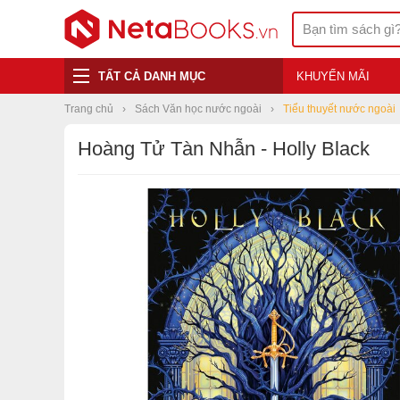
TẤT CẢ DANH MỤC
KHUYẾN MÃI
Trang chủ
Sách Văn học nước ngoài
Tiểu thuyết nước ngoài
Hoàng Tử Tàn Nhẫn - Holly Black