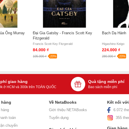
ủa Ông Murray
Đại Gia Gatsby - Francis Scott Key
Bạch Dạ Hành
Fitzgerald
Francis Scott Key Fitzgerald
Higashino Keigo
84.000 ₫
224.000 ₫
105.000 ₫
-20%
280.000 ₫
-20%
 phí giao hàng
Quà tặng miễn phí
0k ở HCM và 300k trên TOÀN QUỐC
Bao sách miễn phí
h hàng
Về NetaBooks
Kết nối vớ
 hàng
Giới thiệu NETABooks
6.072 the
hanh toán
Tuyển dụng
355 the
ận chuyển
Gian hàng