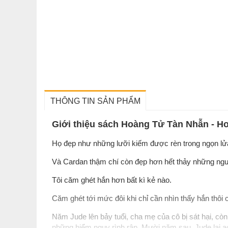
THÔNG TIN SẢN PHẨM
Giới thiệu sách Hoàng Tử Tàn Nhẫn - Ho
Họ đẹp như những lưỡi kiếm được rèn trong ngọn lửa
Và Cardan thậm chí còn đẹp hơn hết thảy những ngư
Tôi căm ghét hắn hơn bất kì kẻ nào.
Căm ghét tới mức đôi khi chỉ cần nhìn thấy hắn thôi c
Năm Jude lên bảy tuổi, cha mẹ của cô bị sát hại, còn
những hiểm nguy rình rập. Mười năm sau, Jude lại a