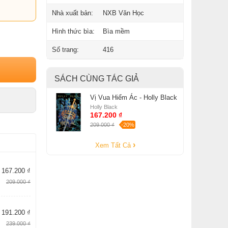
Nhà xuất bản:
NXB Văn Học
Hình thức bìa:
Bìa mềm
Số trang:
416
SÁCH CÙNG TÁC GIẢ
Vị Vua Hiểm Ác - Holly Black
Holly Black
167.200 ₫
209.000 ₫
-20%
Xem Tất Cả
167.200 ₫
209.000 ₫
191.200 ₫
239.000 ₫