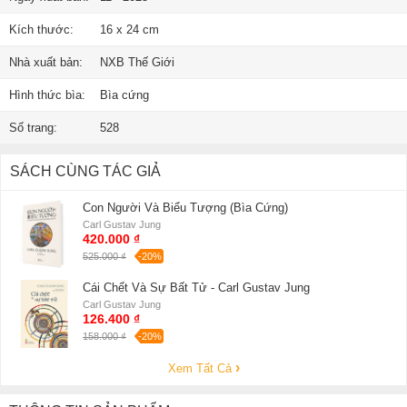
Kích thước:
16 x 24 cm
Nhà xuất bản:
NXB Thế Giới
Hình thức bìa:
Bìa cứng
Số trang:
528
SÁCH CÙNG TÁC GIẢ
Con Người Và Biểu Tượng (Bìa Cứng)
Carl Gustav Jung
420.000 ₫
525.000 ₫
-20%
Cái Chết Và Sự Bất Tử - Carl Gustav Jung
Carl Gustav Jung
126.400 ₫
158.000 ₫
-20%
Xem Tất Cả