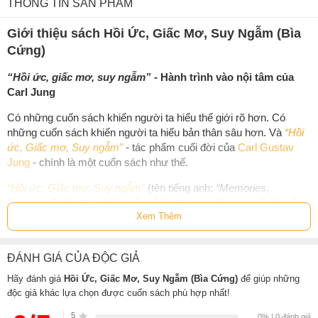
THÔNG TIN SẢN PHẨM
Giới thiệu sách Hồi Ức, Giấc Mơ, Suy Ngẫm (Bìa
Cứng)
“Hồi ức, giấc mơ, suy ngẫm”
- Hành trình vào nội tâm của
Carl Jung
Có những cuốn sách khiến người ta hiểu thế giới rõ hơn. Có
những cuốn sách khiến người ta hiểu bản thân sâu hơn. Và
“Hồi
ức, Giấc mơ, Suy ngẫm”
- tác phẩm cuối đời của
Carl Gustav
Jung
- chính là một cuốn sách như thế.
“Hồi ức, Giấc mơ, Suy ngẫm”
(tên tiếng anh:
“Memories,
Dreams, Reflections”
) là cuốn hồi ký được viết vào cuối đời của
Xem Thêm
nhà tâm lý học vĩ đại
Carl Gustav Jung
, phần lớn được kể cho
người cộng sự Aniela Jaffé, rồi chính ông biên tập, chỉnh sửa và
bổ sung.
ĐÁNH GIÁ CỦA ĐỘC GIẢ
Giữa các tác phẩm chuyên sâu về nghiên cứu của
Carl Jung
,
Hãy đánh giá
Hồi Ức, Giấc Mơ, Suy Ngẫm (Bìa Cứng)
để giúp những
“Hồi ức, Giấc mơ, Suy ngẫm”
nổi bật như một viên ngọc quý.
độc giả khác lựa chọn được cuốn sách phù hợp nhất!
Không phải một công trình nghiên cứu hàn lâm khó hiểu, đây như
5
là một cuốn tự truyện độc đáo mà thông qua đó,
Jung
dẫn dắt
0% | 0 đánh giá