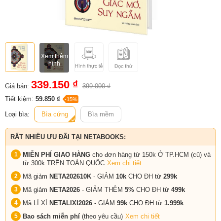
Xem thêm
hình
339.150 ₫
Giá bán:
399.000 ₫
Tiết kiệm:
59.850 ₫
-15%
Loại bìa:
Bìa cứng
Bìa mềm
RẤT NHIỀU ƯU ĐÃI TẠI NETABOOKS:
MIỄN PHÍ GIAO HÀNG
cho đơn hàng từ 150k Ở TP.HCM (cũ) và
từ 300k TRÊN TOÀN QUỐC
Xem chi tiết
Mã giảm
NETA202610K
- GIẢM
10k
CHO ĐH từ
299k
Mã giảm
NETA2026
- GIẢM THÊM
5%
CHO ĐH từ
499k
Mã LÌ XÌ
NETALIXI2026
- GIẢM
99k
CHO
ĐH từ
1.999k
Bao sách miễn phí
(theo yêu cầu)
Xem chi tiết