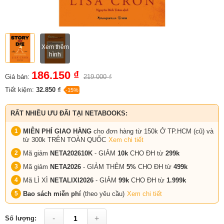
Xem thêm
hình
186.150 ₫
Giá bán:
219.000 ₫
Tiết kiệm:
32.850 ₫
-15%
RẤT NHIỀU ƯU ĐÃI TẠI NETABOOKS:
MIỄN PHÍ GIAO HÀNG
cho đơn hàng từ 150k Ở TP.HCM (cũ) và
từ 300k TRÊN TOÀN QUỐC
Xem chi tiết
Mã giảm
NETA202610K
- GIẢM
10k
CHO ĐH từ
299k
Mã giảm
NETA2026
- GIẢM THÊM
5%
CHO ĐH từ
499k
Mã LÌ XÌ
NETALIXI2026
- GIẢM
99k
CHO
ĐH từ
1.999k
Bao sách miễn phí
(theo yêu cầu)
Xem chi tiết
-
+
Số lượng: