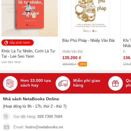
Bảo Phú Pháp - Nhiếp Vân Đài
Khi 
Sắp phát hành
Nhão
Khóc Là Tự Nhiên, Cười Là Tự
Vụn 
Nhiếp Vân Đài
F.
Tại - Lee Seo Yeon
135.200 ₫
136
Lee Seo Yeon
169.000 ₫
-20%
170.0
Hơn 33.000 tựa
Miễn phí giao
Qu
sách hay
hàng
ph
Nhà sách NetaBooks Online
(Hoạt động từ 8h - 17h, thứ 2 - thứ 7)
Gọi đặt hàng:
028 7300 7684
Email:
hotro@netabooks.vn