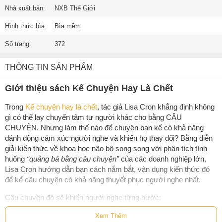
Nhà xuất bản:
NXB Thế Giới
Hình thức bìa:
Bìa mềm
Số trang:
372
THÔNG TIN SẢN PHẨM
Giới thiệu sách Kể Chuyện Hay Là Chết
Trong
Kể chuyện hay là chết
, tác giả Lisa Cron khẳng định không
gì có thể lay chuyển tâm tư người khác cho bằng CÂU
CHUYỆN. Nhưng làm thế nào để chuyện bạn kể có khả năng
đánh động cảm xúc người nghe và khiến họ thay đổi? Bằng diễn
giải kiến thức về khoa học não bộ song song với phân tích tình
huống
“quảng bá bằng câu chuyện”
của các doanh nghiệp lớn,
Lisa Cron hướng dẫn bạn cách nắm bắt, vận dụng kiến thức đó
để kể câu chuyện có khả năng thuyết phục người nghe nhất.
Câu chuyện đó sẽ khiến người nghe từng bước:
bị đánh động cảm xúc,
Xem Thêm