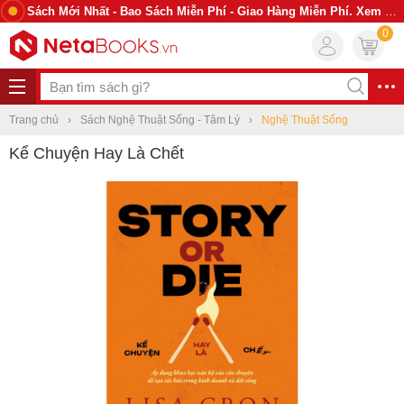
Sách Mới Nhất - Bao Sách Miễn Phí - Giao Hàng Miễn Phí. Xem Ngay
0
Trang chủ
Sách Nghệ Thuật Sống - Tâm Lý
Nghệ Thuật Sống
Kể Chuyện Hay Là Chết