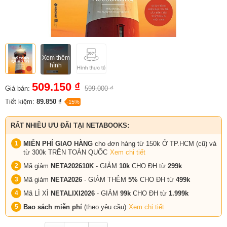
Xem thêm
hình
509.150 ₫
Giá bán:
599.000 ₫
Tiết kiệm:
89.850 ₫
-15%
RẤT NHIỀU ƯU ĐÃI TẠI NETABOOKS:
MIỄN PHÍ GIAO HÀNG
cho đơn hàng từ 150k Ở TP.HCM (cũ) và
từ 300k TRÊN TOÀN QUỐC
Xem chi tiết
Mã giảm
NETA202610K
- GIẢM
10k
CHO ĐH từ
299k
Mã giảm
NETA2026
- GIẢM THÊM
5%
CHO ĐH từ
499k
Mã LÌ XÌ
NETALIXI2026
- GIẢM
99k
CHO
ĐH từ
1.999k
Bao sách miễn phí
(theo yêu cầu)
Xem chi tiết