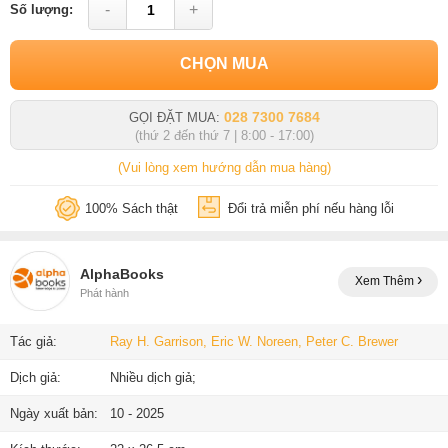
-
+
Số lượng:
CHỌN MUA
028 7300 7684
GỌI ĐẶT MUA:
(thứ 2 đến thứ 7 | 8:00 - 17:00)
(Vui lòng xem hướng dẫn mua hàng)
100% Sách thật
Đổi trả miễn phí nếu hàng lỗi
AlphaBooks
Xem Thêm
Phát hành
Tác giả:
Ray H. Garrison, Eric W. Noreen, Peter C. Brewer
Dịch giả:
Nhiều dịch giả;
Ngày xuất bản:
10 - 2025