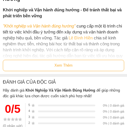
Khởi nghiệp và Vận hành đúng hướng - Để tránh thất bại và
phát triển bền vững
"Khởi nghiệp và Vận hành đúng hướng"
cung cấp một lộ trình chi
tiết từ việc khởi đầu ý tưởng đến xây dựng và vận hành doanh
nghiệp hiệu quả, bền vững. Tác giả
Lê Đình Hiền
chia sẻ kinh
nghiệm thực tiễn, những bài học từ thất bại và thành công trong
hành trình khởi nghiệp. Với cách tiếp cận rõ ràng và áp dụng
công nghệ hiện đại, tác giả hướng dẫn bạn từ việc tối ưu hóa quy
trình quản lý, tạo động lực cho đội ngũ, đến việc phát triển văn
Xem Thêm
hóa doanh nghiệp.
Cuốn sách là chìa khóa cho bất kỳ doanh nhân hay nhà quản lý
ĐÁNH GIÁ CỦA ĐỘC GIẢ
nào đang tìm kiếm con đường dẫn đến thành công bền vững
trong thời đại mới.
Hãy đánh giá
Khởi Nghiệp Và Vận Hành Đúng Hướng
để giúp những
độc giả khác lựa chọn được cuốn sách phù hợp nhất!
Cuốn sách Khởi Nghiệp Và Vận Hành Đúng
0/5
5
0% | 0 đánh giá
Hướng phù hợp với ai?
4
0% | 0 đánh giá
3
Những người đang muốn khởi nghiệp hoặc đang vận hành
0% | 0 đánh giá
2
một doanh nghiệp nhỏ.
0% | 0 đánh giá
(0 nhận xét)