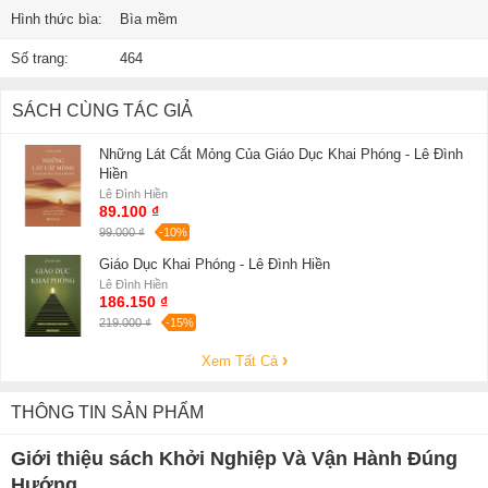
Hình thức bìa:
Bìa mềm
Số trang:
464
SÁCH CÙNG TÁC GIẢ
Những Lát Cắt Mỏng Của Giáo Dục Khai Phóng - Lê Đình
Hiền
Lê Đình Hiền
89.100 ₫
99.000 ₫
-10%
Giáo Dục Khai Phóng - Lê Đình Hiền
Lê Đình Hiền
186.150 ₫
219.000 ₫
-15%
Xem Tất Cả
THÔNG TIN SẢN PHẨM
Giới thiệu sách Khởi Nghiệp Và Vận Hành Đúng
Hướng