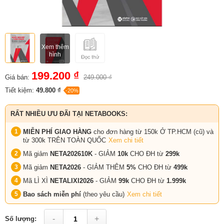
Xem thêm
hình
199.200 ₫
Giá bán:
249.000 ₫
Tiết kiệm:
49.800 ₫
-20%
RẤT NHIỀU ƯU ĐÃI TẠI NETABOOKS:
MIỄN PHÍ GIAO HÀNG
cho đơn hàng từ 150k Ở TP.HCM (cũ) và
từ 300k TRÊN TOÀN QUỐC
Xem chi tiết
Mã giảm
NETA202610K
- GIẢM
10k
CHO ĐH từ
299k
Mã giảm
NETA2026
- GIẢM THÊM
5%
CHO ĐH từ
499k
Mã LÌ XÌ
NETALIXI2026
- GIẢM
99k
CHO
ĐH từ
1.999k
Bao sách miễn phí
(theo yêu cầu)
Xem chi tiết
-
+
Số lượng: