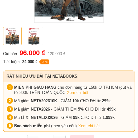
96.000 ₫
Giá bán:
120.000 ₫
Tiết kiệm:
24.000 ₫
-20%
RẤT NHIỀU ƯU ĐÃI TẠI NETABOOKS:
MIỄN PHÍ GIAO HÀNG
cho đơn hàng từ 150k Ở TP.HCM (cũ) và
từ 300k TRÊN TOÀN QUỐC
Xem chi tiết
Mã giảm
NETA202610K
- GIẢM
10k
CHO ĐH từ
299k
Mã giảm
NETA2026
- GIẢM THÊM
5%
CHO ĐH từ
499k
Mã LÌ XÌ
NETALIXI2026
- GIẢM
99k
CHO
ĐH từ
1.999k
Bao sách miễn phí
(theo yêu cầu)
Xem chi tiết