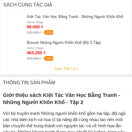
SÁCH CÙNG TÁC GIẢ
Kiệt Tác Văn Học Bằng Tranh - Những Người Khốn Khổ
Victor Hugo
96.000 ₫
120.000 ₫
-20%
Boxset Những Người Khốn Khổ (Bộ 3 Tập)
Victor Hugo
463.250 ₫
545.000 ₫
-15%
Xem Tất Cả
THÔNG TIN SẢN PHẨM
Giới thiệu sách Kiệt Tác Văn Học Bằng Tranh -
Những Người Khốn Khổ - Tập 2
Với bộ truyện tranh Những người khốn khổ gồm hai tập, đội ngũ
các nhà biên kịch và họa sĩ tài năng đã cùng nhau tạo nên một
bản chuyển thể trung thành với nguyên tác cả về hình họa lẫn
câu từ. Những khung tranh được trau chuốt kỹ lưỡng, từng câu