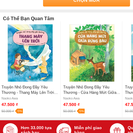
CHỌN MUA
Có Thể Bạn Quan Tâm
Truyện Nhỏ Đong Đầy Yêu
Truyện Nhỏ Đong Đầy Yêu
Truy
Thương - Thang Máy Lên Trời -
Thương - Cửa Hàng Mứt Giữa
Thươ
Naoko Awa
Rừng Sâu - Naoko Awa
Cung
Naoko Awa
Naoko Awa
Naok
47.500 ₫
47.500 ₫
47.
50.000 ₫
-5%
50.000 ₫
-5%
50.00
Hơn 33.000 tựa
Miễn phí giao
Qu
sách hay
hàng
ph