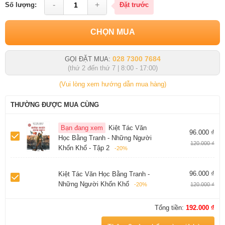
-
+
Số lượng:
Đặt trước
CHỌN MUA
028 7300 7684
GỌI ĐẶT MUA:
(thứ 2 đến thứ 7 | 8:00 - 17:00)
(Vui lòng xem hướng dẫn mua hàng)
THƯỜNG ĐƯỢC MUA CÙNG
Bạn đang xem
Kiệt Tác Văn
96.000 ₫
Học Bằng Tranh - Những Người
120.000 ₫
Khốn Khổ - Tập 2
-20%
96.000 ₫
Kiệt Tác Văn Học Bằng Tranh -
Những Người Khốn Khổ
-20%
120.000 ₫
Tổng tiền:
192.000 ₫