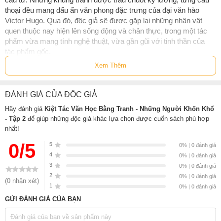
thoại đều mang dấu ấn văn phong đặc trưng của đại văn hào
Victor Hugo. Qua đó, độc giả sẽ được gặp lại những nhân vật
quen thuộc nay hiện lên sống động và chân thực, trong một tác
phẩm vừa mang tính nghệ thuật, vừa gần gũi với tinh thần của
tác phẩm gốc.
Xem Thêm
Thông tin tác giả Victor Hugo
ĐÁNH GIÁ CỦA ĐỘC GIẢ
Victor Hugo
Hãy đánh giá
Kiệt Tác Văn Học Bằng Tranh - Những Người Khốn Khổ
Sinh (1802 - 1885) là tượng đài văn học Pháp thế kỷ XIX, đa
- Tập 2
để giúp những độc giả khác lựa chọn được cuốn sách phù hợp
tài trên nhiều lĩnh vực từ thơ, kịch nghệ đến tiểu thuyết. Tài
nhất!
hoa của ông hiển lộ từ sớm, ở độ mười bốn đã bắt đầu làm
0/5
5
thơ và đến năm hai mươi đã có tên tuổi trên văn đàn nước
0% | 0 đánh giá
4
Pháp. Với ngòi bút sắc sảo, ông luôn tích cực đấu tranh cho
0% | 0 đánh giá
3
quyền lợi của tầng lớp bị áp bức, qua những tác phẩm tiêu
0% | 0 đánh giá
2
biểu như Nhà thờ Đức Bà Paris (1831), Những người khốn
0% | 0 đánh giá
(0 nhận xét)
1
khổ (1862)…
0% | 0 đánh giá
GỬI ĐÁNH GIÁ CỦA BẠN
Ông còn tham gia vào chính trị và luôn giữ lập trường bênh
vực những người dân nghèo, đến nỗi rơi vào hoàn cảnh phải