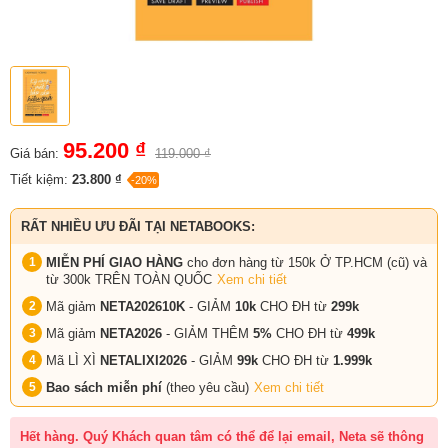
95.200 ₫
Giá bán:
119.000 ₫
Tiết kiệm:
23.800 ₫
-20%
RẤT NHIỀU ƯU ĐÃI TẠI NETABOOKS:
MIỄN PHÍ GIAO HÀNG
cho đơn hàng từ 150k Ở TP.HCM (cũ) và
từ 300k TRÊN TOÀN QUỐC
Xem chi tiết
Mã giảm
NETA202610K
- GIẢM
10k
CHO ĐH từ
299k
Mã giảm
NETA2026
- GIẢM THÊM
5%
CHO ĐH từ
499k
Mã LÌ XÌ
NETALIXI2026
- GIẢM
99k
CHO
ĐH từ
1.999k
Bao sách miễn phí
(theo yêu cầu)
Xem chi tiết
Hết hàng. Quý Khách quan tâm có thể để lại email, Neta sẽ thông