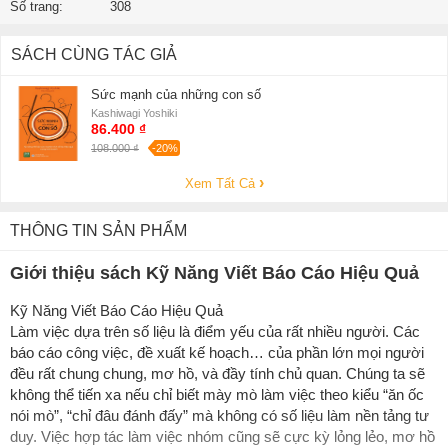
Số trang:
308
SÁCH CÙNG TÁC GIẢ
Sức mạnh của những con số
Kashiwagi Yoshiki
86.400 ₫
108.000 ₫
-20%
Xem Tất Cả
THÔNG TIN SẢN PHẨM
Giới thiệu sách Kỹ Năng Viết Báo Cáo Hiệu Quả
Kỹ Năng Viết Báo Cáo Hiệu Quả
Làm việc dựa trên số liệu là điểm yếu của rất nhiều người. Các
báo cáo công việc, đề xuất kế hoạch… của phần lớn mọi người
đều rất chung chung, mơ hồ, và đầy tính chủ quan. Chúng ta sẽ
không thể tiến xa nếu chỉ biết mày mò làm việc theo kiểu “ăn ốc
nói mò”, “chỉ đâu đánh đấy” mà không có số liệu làm nền tảng tư
duy. Việc hợp tác làm việc nhóm cũng sẽ cực kỳ lỏng lẻo, mơ hồ