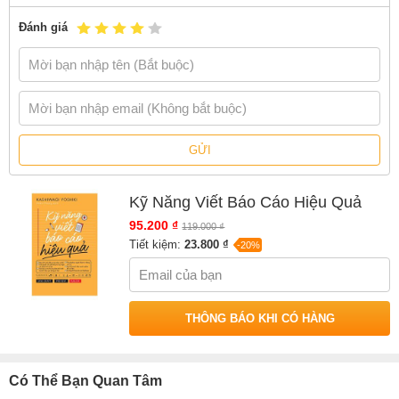
miễn phí và Gian hàng NetaBooks tại Tiki với ưu đãi Bao sách miễn
phí và tặng Bookmark
Đánh giá
GỬI
Kỹ Năng Viết Báo Cáo Hiệu Quả
95.200 ₫
119.000 ₫
Tiết kiệm:
23.800 ₫
-20%
THÔNG BÁO KHI CÓ HÀNG
Có Thể Bạn Quan Tâm