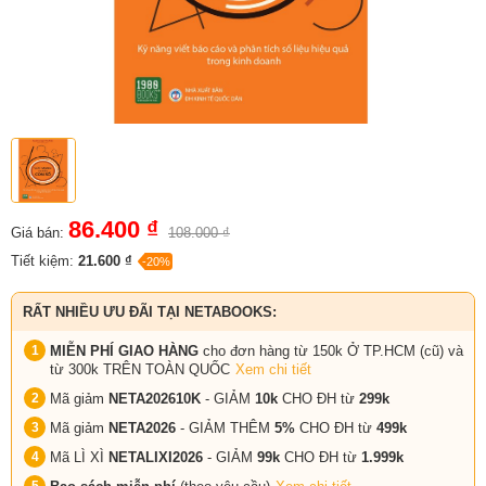
86.400 ₫
Giá bán:
108.000 ₫
Tiết kiệm:
21.600 ₫
-20%
RẤT NHIỀU ƯU ĐÃI TẠI NETABOOKS:
MIỄN PHÍ GIAO HÀNG
cho đơn hàng từ 150k Ở TP.HCM (cũ) và
từ 300k TRÊN TOÀN QUỐC
Xem chi tiết
Mã giảm
NETA202610K
- GIẢM
10k
CHO ĐH từ
299k
Mã giảm
NETA2026
- GIẢM THÊM
5%
CHO ĐH từ
499k
Mã LÌ XÌ
NETALIXI2026
- GIẢM
99k
CHO
ĐH từ
1.999k