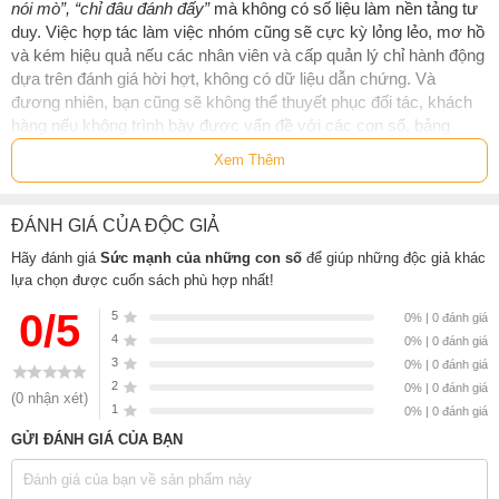
nói mò”, “chỉ đâu đánh đấy”
mà không có số liệu làm nền tảng tư
duy. Việc hợp tác làm việc nhóm cũng sẽ cực kỳ lỏng lẻo, mơ hồ
và kém hiệu quả nếu các nhân viên và cấp quản lý chỉ hành động
dựa trên đánh giá hời hợt, không có dữ liệu dẫn chứng. Và
đương nhiên, bạn cũng sẽ không thể thuyết phục đối tác, khách
hàng nếu không trình bày được vấn đề với các con số, bảng
biểu… làm hạt nhân.
Xem Thêm
Những con số có sức mạnh không tưởng. Sử dụng số liệu là
công cụ hữu hiệu nhất để một người hình thành tư duy logic, phát
ĐÁNH GIÁ CỦA ĐỘC GIẢ
triển kỹ năng tổng hợp, phân tích vấn đề để cuối cùng, tìm ra giải
Hãy đánh giá
Sức mạnh của những con số
để giúp những độc giả khác
pháp hành động. Cuốn sách của
Kashiwagi Yoshiki
sẽ hướng
lựa chọn được cuốn sách phù hợp nhất!
dẫn bạn từng bước một để nhuần nhuyễn kỹ năng này. Các con
số sẽ mở đường để bạn thấu suốt sâu sắc mọi hiện trạng, và
0/5
5
0% | 0 đánh giá
cũng chính chúng sẽ gợi ý cho bạn những cách thức giải quyết
4
0% | 0 đánh giá
vấn đề thông minh nhất. Đây là tác phẩm hướng đến mọi cá nhân
3
0% | 0 đánh giá
muốn trở nên chuyên nghiệp hơn trong hành trình phát triển sự
2
0% | 0 đánh giá
(0 nhận xét)
nghiệp, từ những doanh nhân, quản lý, người mong muốn start-
1
0% | 0 đánh giá
up đến các nhân viên marketing, người phụ trách nhân sự, tư vấn
GỬI ĐÁNH GIÁ CỦA BẠN
viên…
Sách
Sức mạnh của những con số
của tác giả
Kashiwagi Yoshiki
,