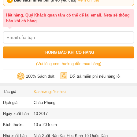
Bao sách miễn phí
(theo yêu cầu)
Xem chi tiết
Hết hàng. Quý Khách quan tâm có thể để lại email, Neta sẽ thông
báo khi có hàng.
THÔNG BÁO KHI CÓ HÀNG
(Vui lòng xem hướng dẫn mua hàng)
100% Sách thật
Đổi trả miễn phí nếu hàng lỗi
Tác giả:
Kashiwagi Yoshiki
Dịch giả:
Châu Phụng;
Ngày xuất bản:
10-2017
Kích thước:
13 x 20.5 cm
Nhà xuất bản:
Nhà Xuất Bản Đại Học Kinh Tế Quốc Dân