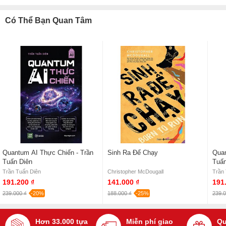
Có Thể Bạn Quan Tâm
Quantum AI Thực Chiến - Trần
Sinh Ra Để Chạy
Quan
Tuấn Diên
Tuấn
Trần Tuấn Diên
Christopher McDougall
Trần
191.200 ₫
141.000 ₫
191
239.000 ₫
-20%
188.000 ₫
-25%
239.0
Hơn 33.000 tựa
Miễn phí giao
Qu