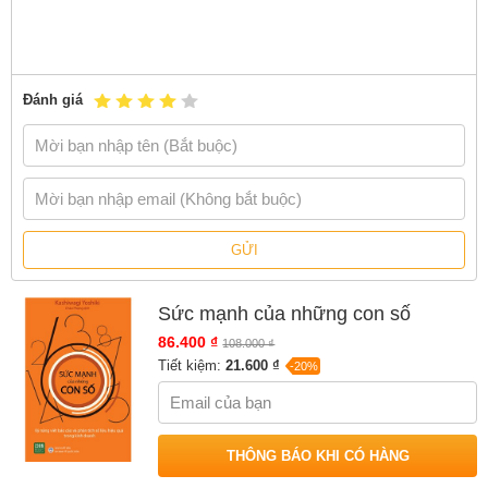
có bán tại Nhà sách online NetaBooks với ưu đãi Bao sách miễn phí
và Gian hàng NetaBooks tại Tiki với ưu đãi Bao sách miễn phí và
tặng Bookmark
Đánh giá
GỬI
Sức mạnh của những con số
86.400 ₫
108.000 ₫
Tiết kiệm:
21.600 ₫
-20%
THÔNG BÁO KHI CÓ HÀNG