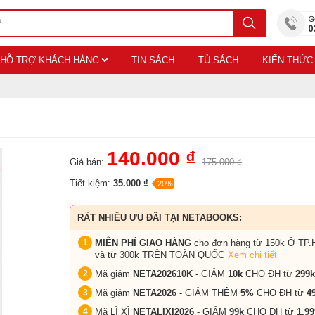
HỖ TRỢ KHÁCH HÀNG
TIN SÁCH
TỦ SÁCH
KIẾN THỨC
140.000 ₫
Giá bán:
175.000 ₫
Tiết kiệm:
35.000 ₫
-20%
RẤT NHIỀU ƯU ĐÃI TẠI NETABOOKS:
MIỄN PHÍ GIAO HÀNG
cho đơn hàng từ 150k Ở TP.
và từ 300k TRÊN TOÀN QUỐC
Xem chi tiết
Mã giảm
NETA202610K
- GIẢM
10k
CHO ĐH từ
299k
Mã giảm
NETA2026
- GIẢM THÊM
5%
CHO ĐH từ
4
Mã LÌ XÌ
NETALIXI2026
- GIẢM
99k
CHO
ĐH từ
1.99