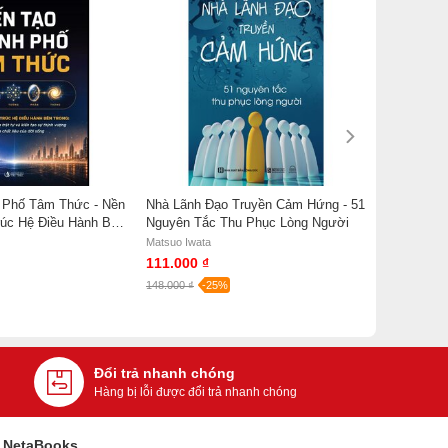
 Phố Tâm Thức - Nền
Nhà Lãnh Đạo Truyền Cảm Hứng - 51
rúc Hệ Điều Hành Bên
Nguyên Tắc Thu Phục Lòng Người
 Tâm
Matsuo Iwata
111.000 ₫
148.000 ₫
-25%
Đổi trả nhanh chóng
Hàng bị lỗi được đổi trả nhanh chóng
i NetaBooks