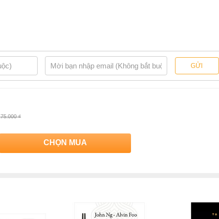
GỬI
175.000 ₫
CHỌN MUA