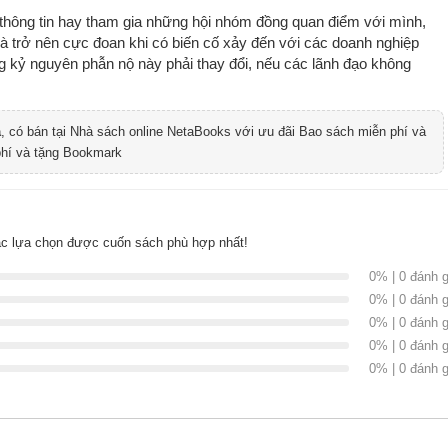
thông tin hay tham gia những hội nhóm đồng quan điểm với mình,
à trở nên cực đoan khi có biến cố xảy đến với các doanh nghiệp
ng kỷ nguyên phẫn nộ này phải thay đổi, nếu các lãnh đạo không
a
, có bán tại Nhà sách online NetaBooks với ưu đãi Bao sách miễn phí và
phí và tặng Bookmark
ác lựa chọn được cuốn sách phù hợp nhất!
0% | 0 đánh g
0% | 0 đánh g
0% | 0 đánh g
0% | 0 đánh g
0% | 0 đánh g