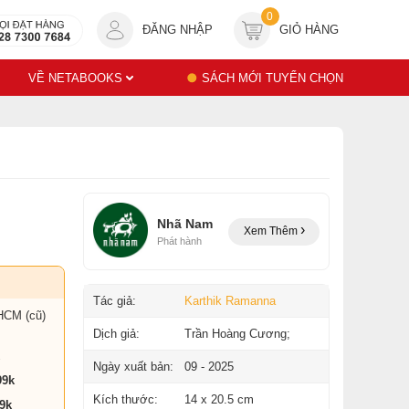
0
ĐĂNG NHẬP
GIỎ HÀNG
VỀ NETABOOKS
SÁCH MỚI TUYỂN CHỌN
Nhã Nam
Xem Thêm
Phát hành
Tác giả:
Karthik Ramanna
HCM (cũ)
Dịch giả:
Trần Hoàng Cương;
Ngày xuất bản:
09 - 2025
99k
Kích thước:
14 x 20.5 cm
9k