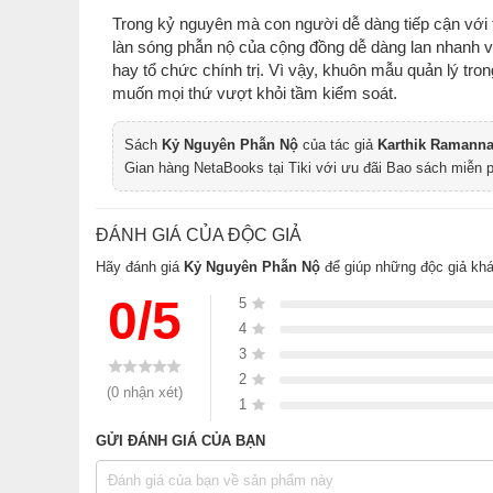
Trong kỷ nguyên mà con người dễ dàng tiếp cận với 
làn sóng phẫn nộ của cộng đồng dễ dàng lan nhanh v
hay tổ chức chính trị. Vì vậy, khuôn mẫu quản lý tro
muốn mọi thứ vượt khỏi tầm kiểm soát.
Sách
Kỷ Nguyên Phẫn Nộ
của tác giả
Karthik Ramann
Gian hàng NetaBooks tại Tiki với ưu đãi Bao sách miễn 
ĐÁNH GIÁ CỦA ĐỘC GIẢ
Hãy đánh giá
Kỷ Nguyên Phẫn Nộ
để giúp những độc giả kh
0/5
5
4
3
2
(0 nhận xét)
1
GỬI ĐÁNH GIÁ CỦA BẠN