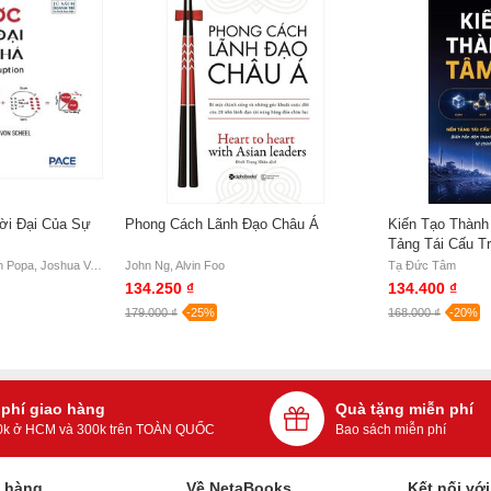
ời Đại Của Sự
Phong Cách Lãnh Đạo Châu Á
Kiến Tạo Thành
Tảng Tái Cấu T
Trong - Tạ Đức
Henrik Von Scheel, Ciprian Popa, Joshua Von Scheel
John Ng, Alvin Foo
Tạ Đức Tâm
134.250 ₫
134.400 ₫
179.000 ₫
-25%
168.000 ₫
-20%
 phí giao hàng
Quà tặng miễn phí
0k ở HCM và 300k trên TOÀN QUỐC
Bao sách miễn phí
h hàng
Về NetaBooks
Kết nối vớ