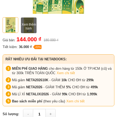
Xem thêm
hình
144.000 ₫
Giá bán:
180.000 ₫
Tiết kiệm:
36.000 ₫
-20%
RẤT NHIỀU ƯU ĐÃI TẠI NETABOOKS:
MIỄN PHÍ GIAO HÀNG
cho đơn hàng từ 150k Ở TP.HCM (cũ) và
từ 300k TRÊN TOÀN QUỐC
Xem chi tiết
Mã giảm
NETA202610K
- GIẢM
10k
CHO ĐH từ
299k
Mã giảm
NETA2026
- GIẢM THÊM
5%
CHO ĐH từ
499k
Mã LÌ XÌ
NETALIXI2026
- GIẢM
99k
CHO
ĐH từ
1.999k
Bao sách miễn phí
(theo yêu cầu)
Xem chi tiết
-
+
Số lượng: