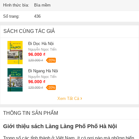
Hình thức bìa:
Bìa mềm
Số trang:
436
SÁCH CÙNG TÁC GIẢ
Đi Dọc Hà Nội
Nguyễn Ngọc Tiến
96.000 ₫
120.000 ₫
-20%
Đi Ngang Hà Nội
Nguyễn Ngọc Tiến
96.000 ₫
120.000 ₫
-20%
Xem Tất Cả
THÔNG TIN SẢN PHẨM
Giới thiệu sách Làng Làng Phố Phố Hà Nội
Trong số các tỉnh thành ở Việt Nam, ít có nơi nào mà những biến