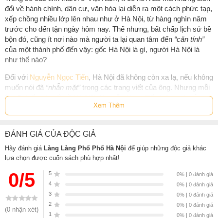
đổi về hành chính, dân cư, văn hóa lại diễn ra một cách phức tạp,
xếp chồng nhiều lớp lên nhau như ở Hà Nội, từ hàng nghìn năm
trước cho đến tận ngày hôm nay. Thế nhưng, bất chấp lịch sử bề
bộn đó, cũng ít nơi nào mà người ta lại quan tâm đến
“căn tính”
của một thành phố đến vậy: gốc Hà Nội là gì, người Hà Nội là
như thế nào?
Đối với
Nguyễn Ngọc Tiến
, Hà Nội đã không còn xa lạ, nếu không
muốn nói đã
“nhẵn mặt”
trong các trang viết của ông. Nhưng mỗi
lần đi, thấy và viết về Hà Nội, Nguyễn Ngọc Tiến luôn gợi mở
Xem Thêm
những góc nhìn rất mới, rất lạ và thú vị. Trong cuốn sách lần này,
Làng làng phố phố Hà Nội,
đó là hình ảnh một thành phố vừa quê
mùa, cổ kính với các lễ hội, các làng nghề truyền thống, vừa hiện
ĐÁNH GIÁ CỦA ĐỘC GIẢ
đại, phồn hoa khi từng là kinh đô của các triều đại phong kiến, là
thủ phủ của Liên bang Đông Dương thuộc Pháp, và là thủ đô của
Hãy đánh giá
Làng Làng Phố Phố Hà Nội
để giúp những độc giả khác
lựa chọn được cuốn sách phù hợp nhất!
nước Việt Nam hôm nay. Làng và phố vừa tương phản với nhau,
vừa song song tồn tại làm nên diện mạo rất đặc biệt của Hà Nội,
0/5
5
0% | 0 đánh giá
mà nếu thiếu đi một, hoặc nếu cố tình loại bỏ một, thì đó không
4
0% | 0 đánh giá
còn là Hà Nội.
3
0% | 0 đánh giá
2
0% | 0 đánh giá
“Trong cuốn sách lần này -
Làng làng phố phố Hà Nội
- tôi đã
(0 nhận xét)
1
0% | 0 đánh giá
dành nhiều trang viết về làng, về phố mà trước đã từng thuộc các