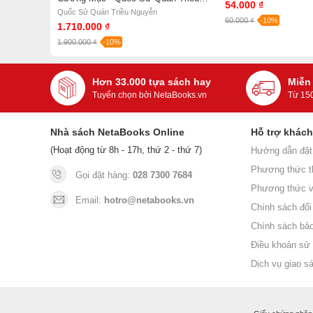
54.000 ₫
Nguyễn (Bìa Cứng)
Quốc Sử Quán Triều Nguyễn
60.000 ₫
-10%
1.710.000 ₫
1.900.000 ₫
-10%
Hơn 33.000 tựa sách hay
Miễn
Tuyển chọn bởi NetaBooks.vn
Từ 15
Nhà sách NetaBooks Online
Hỗ trợ khác
(Hoạt động từ 8h - 17h, thứ 2 - thứ 7)
Hướng dẫn đặt
Phương thức t
Gọi đặt hàng:
028 7300 7684
Phương thức v
Email:
hotro@netabooks.vn
Chính sách đổi 
Chính sách bả
Điều khoản sử
Dịch vụ giao s