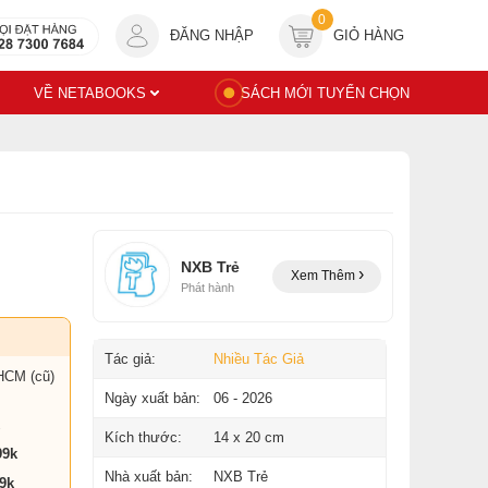
0
ĐĂNG NHẬP
GIỎ HÀNG
VỀ NETABOOKS
SÁCH MỚI TUYỂN CHỌN
NXB Trẻ
Xem Thêm
Phát hành
Tác giả:
Nhiều Tác Giả
HCM (cũ)
Ngày xuất bản:
06 - 2026
Kích thước:
14 x 20 cm
99k
Nhà xuất bản:
NXB Trẻ
9k