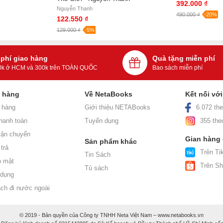
392.000 ₫
Nguyễn Thanh
490.000 ₫
-20%
122.550 ₫
129.000 ₫
-5%
 phí giao hàng
Quà tặng miễn phí
0k ở HCM và 300k trên TOÀN QUỐC
Bao sách miễn phí
h hàng
Về NetaBooks
Kết nối vớ
 hàng
Giới thiệu NETABooks
6.072 the
hanh toán
Tuyển dụng
355 the
ận chuyển
Gian hàng
Sản phẩm khác
trả
Trên Tik
Tin Sách
o mật
Trên S
Tủ sách
 dụng
ách đi nước ngoài
© 2019 - Bản quyền của Công ty TNHH Neta Việt Nam – www.netabooks.vn