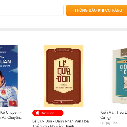
THÔNG BÁO KHI CÓ HÀNG
 Kể Chuyện -
Kiến Văn Tiểu L
Đặt trước
 Và Chuyến
Cứng)
Lê Quý Đôn - Danh Nhân Văn Hóa
uyễn Công Huy
Lê Quý Đôn
Thế Giới - Nguyễn Thanh