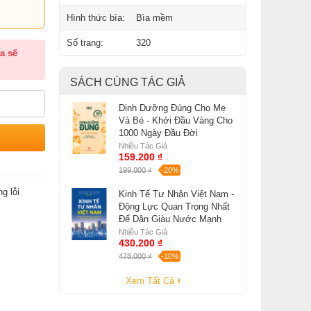
Hình thức bìa:
Bìa mềm
Số trang:
320
a sẽ
SÁCH CÙNG TÁC GIẢ
Dinh Dưỡng Đúng Cho Mẹ
Và Bé - Khởi Đầu Vàng Cho
1000 Ngày Đầu Đời
Nhiều Tác Giả
159.200 ₫
199.000 ₫
-20%
g lỗi
Kinh Tế Tư Nhân Việt Nam -
Động Lực Quan Trọng Nhất
Để Dân Giàu Nước Mạnh
Nhiều Tác Giả
430.200 ₫
478.000 ₫
-10%
Xem Tất Cả