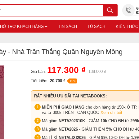
HỖ TRỢ KHÁCH HÀNG
TIN SÁCH
TỦ SÁCH
KIẾN THỨC
Dày - Nhà Trần Thắng Quân Nguyên Mông
117.300 ₫
Giá bán:
138.000 ₫
Tiết kiệm:
20.700 ₫
-15%
RẤT NHIỀU ƯU ĐÃI TẠI NETABOOKS:
MIỄN PHÍ GIAO HÀNG
cho đơn hàng từ 150k Ở TP.
và từ 300k TRÊN TOÀN QUỐC
Xem chi tiết
Mã giảm
NETA202610K
- GIẢM
10k
CHO ĐH từ
299k
Mã giảm
NETA2026
- GIẢM THÊM
5%
CHO ĐH từ
4
Mã LÌ XÌ
NETALIXI2026
- GIẢM
99k
CHO
ĐH từ
1.99