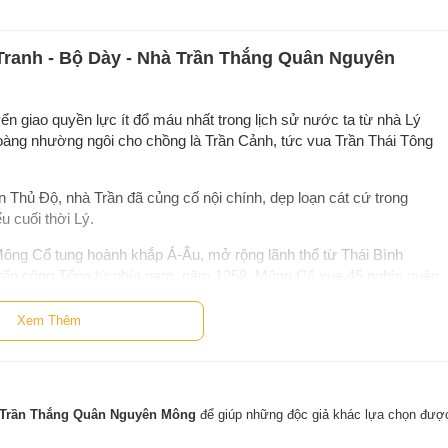
 Tranh - Bộ Dày - Nhà Trần Thắng Quân Nguyên
ển giao quyền lực ít đổ máu nhất trong lịch sử nước ta từ nhà Lý
oàng nhường ngôi cho chồng là Trần Cảnh, tức vua Trần Thái Tông
n Thủ Độ, nhà Trần đã củng cố nội chính, dẹp loạn cát cứ trong
u cuối thời Lý.
ông Cổ tung hoành khắp Á-Âu, mở rộng lãnh thổ từ Thái Bình
ấn công Tống từ phía nam, năm 1258, Mông Cổ xua 45 nghìn quân
ãnh đạo quân dân thực hiện kế sách
"vườn không nhà trống"
, rút lui
ành thắng lợi.
Xem Thêm
h xong nhà Tống, lập đế quốc Nguyên - xâm lược Đại Việt lần hai.
ảng 300 nghìn, ngoài lục quân từ phía bắc đánh xuống còn có thủy
c lại đứng trước nguy cơ diệt vong rõ ràng như vậy. Nhà Trần tổ
à Trần Thắng Quân Nguyên Mông
để giúp những độc giả khác lựa chọn đượ
òng quyết đánh. Sau những lần rút lui chiến lược, có lúc cả triều
hản công mạnh mẽ, giành thắng lợi ở các trận Hàm Tử, Chương