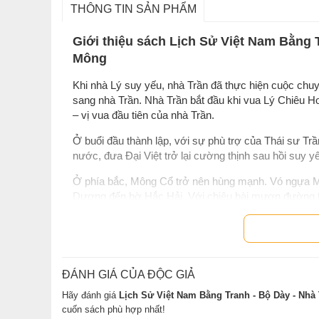
THÔNG TIN SẢN PHẨM
Giới thiệu sách Lịch Sử Việt Nam Bằng
Mông
Khi nhà Lý suy yếu, nhà Trần đã thực hiện cuộc chuy
sang nhà Trần. Nhà Trần bắt đầu khi vua Lý Chiêu H
– vị vua đầu tiên của nhà Trần.
Ở buổi đầu thành lập, với sự phù trợ của Thái sư Trầ
nước, đưa Đại Việt trở lại cường thịnh sau hồi suy yế
Ở phía bắc, Mông Cổ trở nên hùng mạnh. Vó ngựa M
Dương đến bờ Hắc Hải. Với chiêu bài mượn đường t
xâm lược Đại Việt. Trước thế giặc mạnh, nhà Trần l
chiến lược, sau đó phản công, đánh tan quân giặc, gi
Hai mươi bảy năm sau, Mông Cổ - lúc này đã thôn tín
Lần này nhà Nguyên huy động lực lượng lớn hơn, kho
ĐÁNH GIÁ CỦA ĐỘC GIẢ
quân từ Chiêm Thành đánh lên. Chưa bao giờ đất nướ
Hãy đánh giá
Lịch Sử Việt Nam Bằng Tranh - Bộ Dày - Nh
chức Hội nghị Diên Hồng để hỏi ý dân, toàn dân đồng l
cuốn sách phù hợp nhất!
đình thoát nạn trong gang tấc, quân dân Đại Việt p