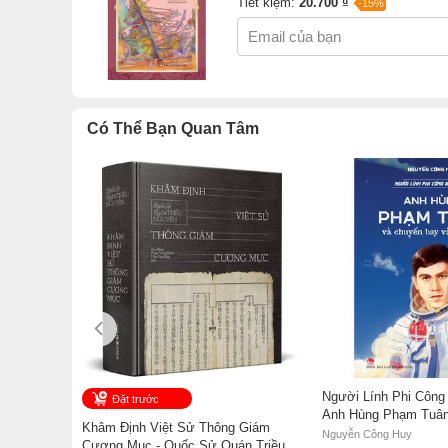
Tiết kiệm:
20.700 ₫
-15%
Có Thể Bạn Quan Tâm
Người Lính Phi Công
Đặt trước
Anh Hùng Phạm Tuân
Khâm Định Việt Sử Thông Giám
Bay Vào Vũ Trụ - Ng
Nguyễn Công Huy
Cương Mục - Quốc Sử Quán Triều